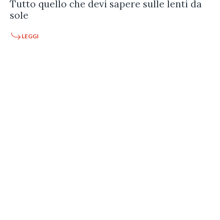
Tutto quello che devi sapere sulle lenti da
sole
LEGGI
Qu
ag