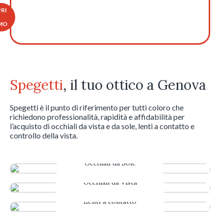
RI
MO
Spegetti
, il tuo ottico a Genova
Spegetti è il punto di riferimento per tutti coloro che
richiedono professionalità, rapidità e affidabilità per
l’acquisto di occhiali da vista e da sole, lenti a contatto e
controllo della vista.
Occhiali da Sole
Occhiali da Vista
Lenti a contatto