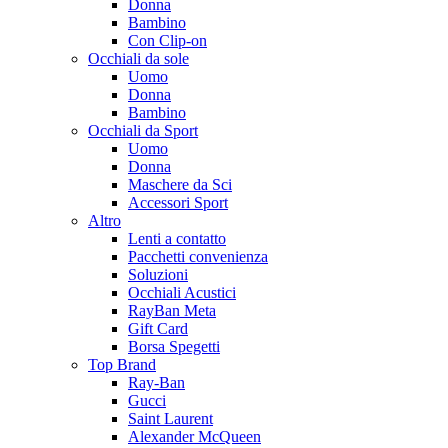
Donna
Bambino
Con Clip-on
Occhiali da sole
Uomo
Donna
Bambino
Occhiali da Sport
Uomo
Donna
Maschere da Sci
Accessori Sport
Altro
Lenti a contatto
Pacchetti convenienza
Soluzioni
Occhiali Acustici
RayBan Meta
Gift Card
Borsa Spegetti
Top Brand
Ray-Ban
Gucci
Saint Laurent
Alexander McQueen