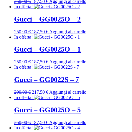
Il
Il
250,00
€
187,50
€
Aggiungi al carrello
prezzo
prezzo
In offerta!
originale
attuale
era:
è:
Gucci – GG0025O – 2
250,00 €.
187,50 €.
Il
Il
250,00
€
187,50
€
Aggiungi al carrello
prezzo
prezzo
In offerta!
originale
attuale
era:
è:
Gucci – GG0025O – 1
250,00 €.
187,50 €.
Il
Il
250,00
€
187,50
€
Aggiungi al carrello
prezzo
prezzo
In offerta!
originale
attuale
era:
è:
Gucci – GG0022S – 7
250,00 €.
187,50 €.
Il
Il
290,00
€
217,50
€
Aggiungi al carrello
prezzo
prezzo
In offerta!
originale
attuale
era:
è:
Gucci – GG0025O – 5
290,00 €.
217,50 €.
Il
Il
250,00
€
187,50
€
Aggiungi al carrello
prezzo
prezzo
In offerta!