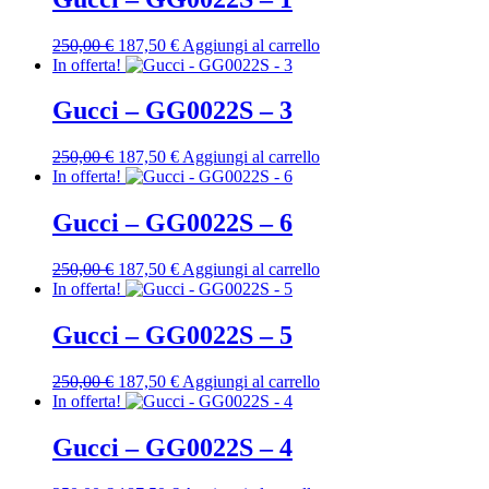
250,00 €.
187,50 €.
Il
Il
250,00
€
187,50
€
Aggiungi al carrello
prezzo
prezzo
In offerta!
originale
attuale
era:
è:
Gucci – GG0022S – 3
250,00 €.
187,50 €.
Il
Il
250,00
€
187,50
€
Aggiungi al carrello
prezzo
prezzo
In offerta!
originale
attuale
era:
è:
Gucci – GG0022S – 6
250,00 €.
187,50 €.
Il
Il
250,00
€
187,50
€
Aggiungi al carrello
prezzo
prezzo
In offerta!
originale
attuale
era:
è:
Gucci – GG0022S – 5
250,00 €.
187,50 €.
Il
Il
250,00
€
187,50
€
Aggiungi al carrello
prezzo
prezzo
In offerta!
originale
attuale
era:
è:
Gucci – GG0022S – 4
250,00 €.
187,50 €.