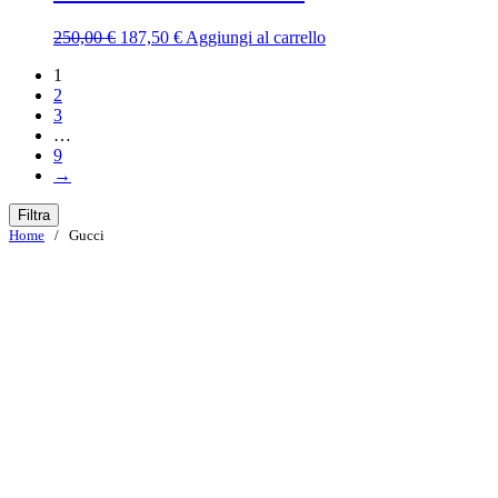
250,00 €.
187,50 €.
Il
Il
250,00
€
187,50
€
Aggiungi al carrello
prezzo
prezzo
1
originale
attuale
2
era:
è:
3
250,00 €.
187,50 €.
…
9
→
Filtra
Home
/ Gucci