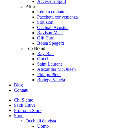
Accessori Sport
Altro
Lenti a contatto
Pacchetti convenienza
Soluzioni
Occhiali Acustici
RayBan Meta
Gift Card
Borsa Spegetti
Top Brand
Ray-Ban
Gucci
Saint Laurent
Alexander McQueen
Philipp Plein
Bottega Veneta
Blog
Contatti
Chi Siamo
Saldi Estivi
Promo in Store
Shop
Occhiali da vista
Uomo