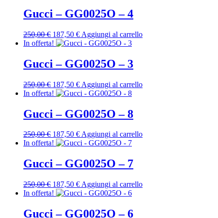
originale
attuale
era:
è:
Gucci – GG0025O – 4
250,00 €.
187,50 €.
Il
Il
250,00
€
187,50
€
Aggiungi al carrello
prezzo
prezzo
In offerta!
originale
attuale
era:
è:
Gucci – GG0025O – 3
250,00 €.
187,50 €.
Il
Il
250,00
€
187,50
€
Aggiungi al carrello
prezzo
prezzo
In offerta!
originale
attuale
era:
è:
Gucci – GG0025O – 8
250,00 €.
187,50 €.
Il
Il
250,00
€
187,50
€
Aggiungi al carrello
prezzo
prezzo
In offerta!
originale
attuale
era:
è:
Gucci – GG0025O – 7
250,00 €.
187,50 €.
Il
Il
250,00
€
187,50
€
Aggiungi al carrello
prezzo
prezzo
In offerta!
originale
attuale
era:
è:
Gucci – GG0025O – 6