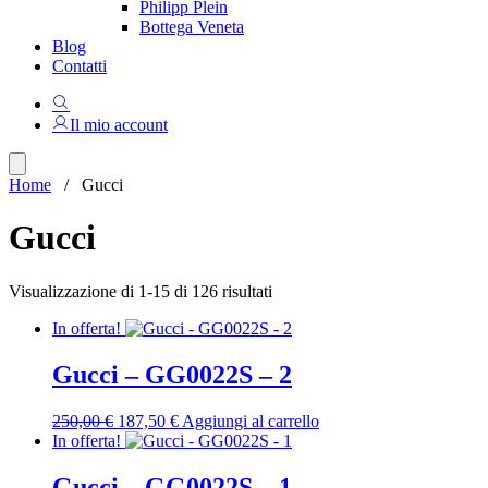
Philipp Plein
Bottega Veneta
Blog
Contatti
Il mio account
Home
/ Gucci
Gucci
Ordina
Visualizzazione di 1-15 di 126 risultati
in
In offerta!
base
al
più
Gucci – GG0022S – 2
recente
Il
Il
250,00
€
187,50
€
Aggiungi al carrello
prezzo
prezzo
In offerta!
originale
attuale
era:
è:
Gucci – GG0022S – 1