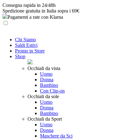
Skip
Consegna rapida in 24/48h
to
Spedizione gratuita in Italia sopra i 69€
content
Pagamenti a rate con Klarna
Chi Siamo
Saldi Estivi
Promo in Store
Shop
Occhiali da vista
Uomo
Donna
Bambino
Con Clip-on
Occhiali da sole
Uomo
Donna
Bambino
Occhiali da Sport
Uomo
Donna
Maschere da Sci