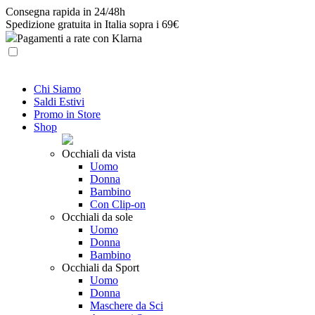
Skip
Consegna rapida in 24/48h
to
Spedizione gratuita in Italia sopra i 69€
content
Pagamenti a rate con Klarna
Chi Siamo
Saldi Estivi
Promo in Store
Shop
Occhiali da vista
Uomo
Donna
Bambino
Con Clip-on
Occhiali da sole
Uomo
Donna
Bambino
Occhiali da Sport
Uomo
Donna
Maschere da Sci