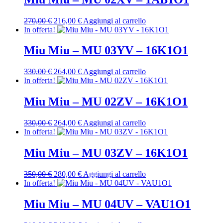
310,00 €.
248,00 €.
Il
Il
270,00
€
216,00
€
Aggiungi al carrello
prezzo
prezzo
In offerta!
originale
attuale
era:
è:
Miu Miu – MU 03YV – 16K1O1
270,00 €.
216,00 €.
Il
Il
330,00
€
264,00
€
Aggiungi al carrello
prezzo
prezzo
In offerta!
originale
attuale
era:
è:
Miu Miu – MU 02ZV – 16K1O1
330,00 €.
264,00 €.
Il
Il
330,00
€
264,00
€
Aggiungi al carrello
prezzo
prezzo
In offerta!
originale
attuale
era:
è:
Miu Miu – MU 03ZV – 16K1O1
330,00 €.
264,00 €.
Il
Il
350,00
€
280,00
€
Aggiungi al carrello
prezzo
prezzo
In offerta!
originale
attuale
era:
è:
Miu Miu – MU 04UV – VAU1O1
350,00 €.
280,00 €.