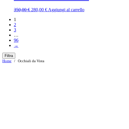
370,00 €.
296,00 €.
Il
Il
350,00
€
280,00
€
Aggiungi al carrello
prezzo
prezzo
1
originale
attuale
2
era:
è:
3
350,00 €.
280,00 €.
…
96
→
Filtra
Home
/ Occhiali da Vista