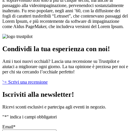
È sopravvissuto non solo a più di cinque secoli, ma anche al
passaggio alla videoimpaginazione, pervenendoci sostanzialmente
inalterato. Fu reso popolare, negli anni ’60, con la diffusione dei
fogli di caratteri trasferibili “Letraset”, che contenevano passaggi del
Lorem Ipsum, e più recentemente da software di impaginazione
come Aldus PageMaker, che includeva versioni del Lorem Ipsum.
Condividi la tua esperienza con noi!
Ami i tuoi nuovi occhiali? Lascia una recensione su Trustpilot e
aiutaci a migliorare ogni giorno. La tua opinione è preziosa per noi e
per chi sta cercando l’occhiale perfetto!
Scrivi una recensione
Iscriviti alla newsletter!
Ricevi sconti esclusivi e partecipa agli eventi in negozio.
"
*
" indica i campi obbligatori
Email
*