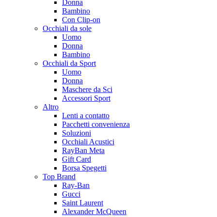
Donna
Bambino
Con Clip-on
Occhiali da sole
Uomo
Donna
Bambino
Occhiali da Sport
Uomo
Donna
Maschere da Sci
Accessori Sport
Altro
Lenti a contatto
Pacchetti convenienza
Soluzioni
Occhiali Acustici
RayBan Meta
Gift Card
Borsa Spegetti
Top Brand
Ray-Ban
Gucci
Saint Laurent
Alexander McQueen