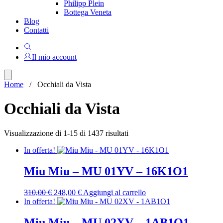
Philipp Plein
Bottega Veneta
Blog
Contatti
Il mio account
Home
/ Occhiali da Vista
Occhiali da Vista
Ordina
Visualizzazione di 1-15 di 1437 risultati
in
In offerta!
base
al
più
Miu Miu – MU 01YV – 16K1O1
recente
Il
Il
310,00
€
248,00
€
Aggiungi al carrello
prezzo
prezzo
In offerta!
originale
attuale
era:
è:
Miu Miu – MU 02XV – 1AB1O1