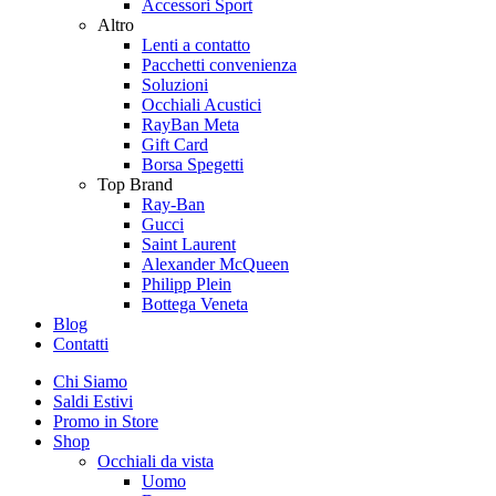
Accessori Sport
Altro
Lenti a contatto
Pacchetti convenienza
Soluzioni
Occhiali Acustici
RayBan Meta
Gift Card
Borsa Spegetti
Top Brand
Ray-Ban
Gucci
Saint Laurent
Alexander McQueen
Philipp Plein
Bottega Veneta
Blog
Contatti
Chi Siamo
Saldi Estivi
Promo in Store
Shop
Occhiali da vista
Uomo