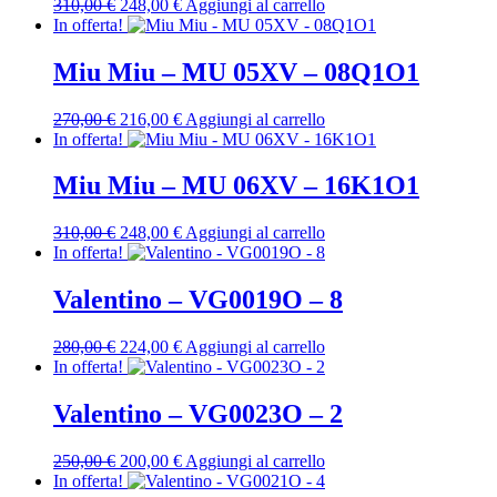
Il
Il
310,00
€
248,00
€
Aggiungi al carrello
prezzo
prezzo
In offerta!
originale
attuale
era:
è:
Miu Miu – MU 05XV – 08Q1O1
310,00 €.
248,00 €.
Il
Il
270,00
€
216,00
€
Aggiungi al carrello
prezzo
prezzo
In offerta!
originale
attuale
era:
è:
Miu Miu – MU 06XV – 16K1O1
270,00 €.
216,00 €.
Il
Il
310,00
€
248,00
€
Aggiungi al carrello
prezzo
prezzo
In offerta!
originale
attuale
era:
è:
Valentino – VG0019O – 8
310,00 €.
248,00 €.
Il
Il
280,00
€
224,00
€
Aggiungi al carrello
prezzo
prezzo
In offerta!
originale
attuale
era:
è:
Valentino – VG0023O – 2
280,00 €.
224,00 €.
Il
Il
250,00
€
200,00
€
Aggiungi al carrello
prezzo
prezzo
In offerta!