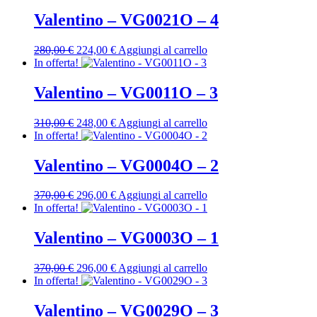
originale
attuale
era:
è:
Valentino – VG0021O – 4
250,00 €.
200,00 €.
Il
Il
280,00
€
224,00
€
Aggiungi al carrello
prezzo
prezzo
In offerta!
originale
attuale
era:
è:
Valentino – VG0011O – 3
280,00 €.
224,00 €.
Il
Il
310,00
€
248,00
€
Aggiungi al carrello
prezzo
prezzo
In offerta!
originale
attuale
era:
è:
Valentino – VG0004O – 2
310,00 €.
248,00 €.
Il
Il
370,00
€
296,00
€
Aggiungi al carrello
prezzo
prezzo
In offerta!
originale
attuale
era:
è:
Valentino – VG0003O – 1
370,00 €.
296,00 €.
Il
Il
370,00
€
296,00
€
Aggiungi al carrello
prezzo
prezzo
In offerta!
originale
attuale
era:
è:
Valentino – VG0029O – 3