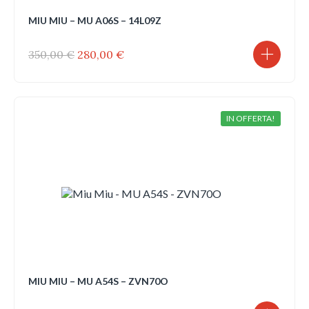
MIU MIU – MU A06S – 14L09Z
Il
Il
350,00
€
280,00
€
prezzo
prezzo
originale
attuale
era:
è:
350,00 €.
280,00 €.
IN OFFERTA!
MIU MIU – MU A54S – ZVN70O