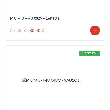
MIU MIU – MU 03ZV – 16K1O1
Il
Il
350,00
€
280,00
€
prezzo
prezzo
originale
attuale
era:
è:
350,00 €.
280,00 €.
IN OFFERTA!