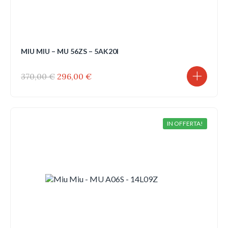
MIU MIU – MU 56ZS – 5AK20I
Il
Il
370,00
€
296,00
€
prezzo
prezzo
originale
attuale
era:
è:
370,00 €.
296,00 €.
IN OFFERTA!