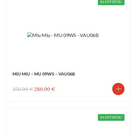
IN OFFERTA!
MIU MIU – MU 09WS – VAU06B
Il
Il
350,00
€
280,00
€
prezzo
prezzo
originale
attuale
era:
è:
350,00 €.
280,00 €.
IN OFFERTA!