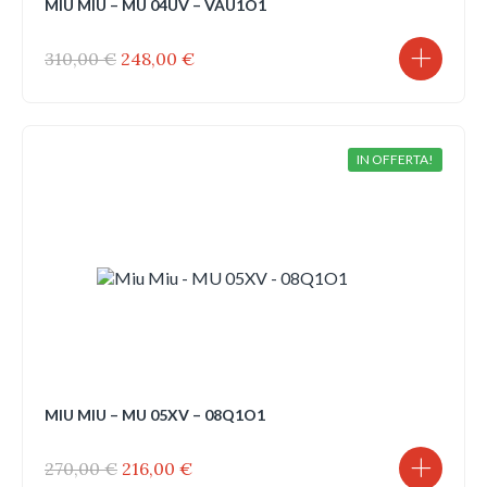
MIU MIU – MU 04UV – VAU1O1
Il
Il
310,00
€
248,00
€
prezzo
prezzo
originale
attuale
era:
è:
310,00 €.
248,00 €.
IN OFFERTA!
MIU MIU – MU 05XV – 08Q1O1
Il
Il
270,00
€
216,00
€