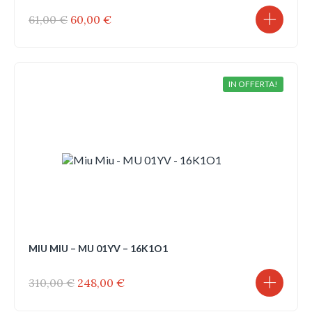
Il
Il
61,00
€
60,00
€
prezzo
prezzo
originale
attuale
era:
è:
61,00 €.
60,00 €.
IN OFFERTA!
MIU MIU – MU 01YV – 16K1O1
Il
Il
310,00
€
248,00
€
prezzo
prezzo
originale
attuale