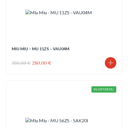
MIU MIU – MU 11ZS – VAU04M
Il
Il
350,00
€
280,00
€
prezzo
prezzo
originale
attuale
era:
è:
350,00 €.
280,00 €.
IN OFFERTA!