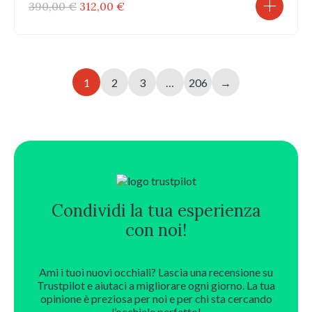
Il
Il
390,00
€
312,00
€
prezzo
prezzo
originale
attuale
era:
è:
390,00 €.
312,00 €.
1
2
3
…
206
→
Condividi la tua esperienza
con noi!
Ami i tuoi nuovi occhiali? Lascia una recensione su
Trustpilot e aiutaci a migliorare ogni giorno. La tua
opinione è preziosa per noi e per chi sta cercando
l’occhiale perfetto!