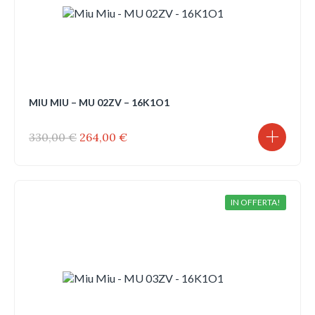
MIU MIU – MU 02ZV – 16K1O1
Il
Il
330,00
€
264,00
€
prezzo
prezzo
originale
attuale
era:
è:
330,00 €.
264,00 €.
IN OFFERTA!