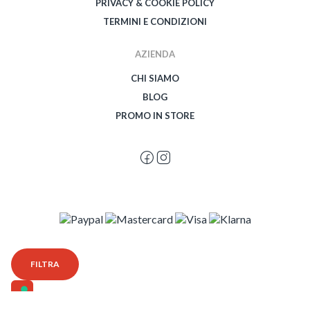
PRIVACY & COOKIE POLICY
TERMINI E CONDIZIONI
AZIENDA
CHI SIAMO
BLOG
PROMO IN STORE
© 2026 Spegetti Visione Superba - Frasimo SRL - P.Iva 02435950999 - Tutti i
FILTRA
diritti riservati - Powered by