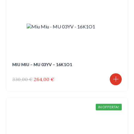
MIU MIU – MU 03YV – 16K1O1
Il
Il
330,00
€
264,00
€
prezzo
prezzo
originale
attuale
era:
è:
330,00 €.
264,00 €.
IN OFFERTA!