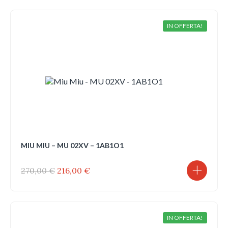
era:
è:
310,00 €.
248,00 €.
IN OFFERTA!
MIU MIU – MU 02XV – 1AB1O1
Il
Il
270,00
€
216,00
€
prezzo
prezzo
originale
attuale
era:
è:
270,00 €.
216,00 €.
IN OFFERTA!