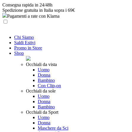
Skip
Consegna rapida in 24/48h
to
Spedizione gratuita in Italia sopra i 69€
content
Pagamenti a rate con Klarna
Chi Siamo
Saldi Estivi
Promo in Store
Shop
Occhiali da vista
Uomo
Donna
Bambino
Con Clip-on
Occhiali da sole
Uomo
Donna
Bambino
Occhiali da Sport
Uomo
Donna
Maschere da Sci