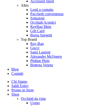
Accessori Sport
Altro
Lenti a contatto
Pacchetti convenienza
Soluzioni
Occhiali Acustici
RayBan Meta
Gift Card
Borsa Spegetti
Top Brand
Ray-Ban
Gucci
Saint Laurent
Alexander McQueen
Philipp Plein
Bottega Veneta
Blog
Contatti
Chi Siamo
Saldi Estivi
Promo in Store
Shop
Occhiali da vista
Uomo