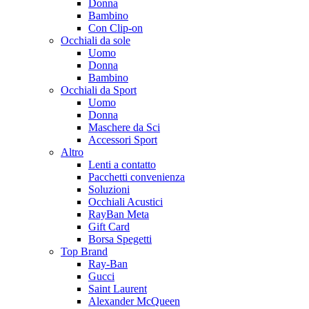
Donna
Bambino
Con Clip-on
Occhiali da sole
Uomo
Donna
Bambino
Occhiali da Sport
Uomo
Donna
Maschere da Sci
Accessori Sport
Altro
Lenti a contatto
Pacchetti convenienza
Soluzioni
Occhiali Acustici
RayBan Meta
Gift Card
Borsa Spegetti
Top Brand
Ray-Ban
Gucci
Saint Laurent
Alexander McQueen