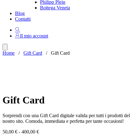
Philipp Plein
Bottega Veneta
Blog
Contatti
Il mio account
Home
/
Gift Card
/ Gift Card
Gift Card
Da:
A:
Gift Card
Sorprendi con una Gift Card digitale valida per tutti i prodotti del
nostro sito. Comoda, immediata e perfetta per tante occasioni!
Fascia
50,00
€
-
400,00
€
di