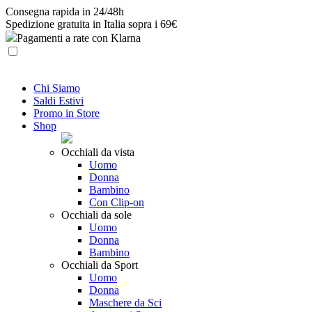
Skip
Consegna rapida in 24/48h
to
Spedizione gratuita in Italia sopra i 69€
content
Pagamenti a rate con Klarna
Chi Siamo
Saldi Estivi
Promo in Store
Shop
Occhiali da vista
Uomo
Donna
Bambino
Con Clip-on
Occhiali da sole
Uomo
Donna
Bambino
Occhiali da Sport
Uomo
Donna
Maschere da Sci