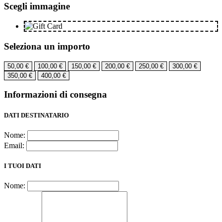
prezzo:
Scegli immagine
da
50,00 €
a
400,00 €
Seleziona un importo
50,00
€
100,00
€
150,00
€
200,00
€
250,00
€
300,00
€
350,00
€
400,00
€
Informazioni di consegna
DATI DESTINATARIO
Nome:
Email:
I TUOI DATI
Nome: