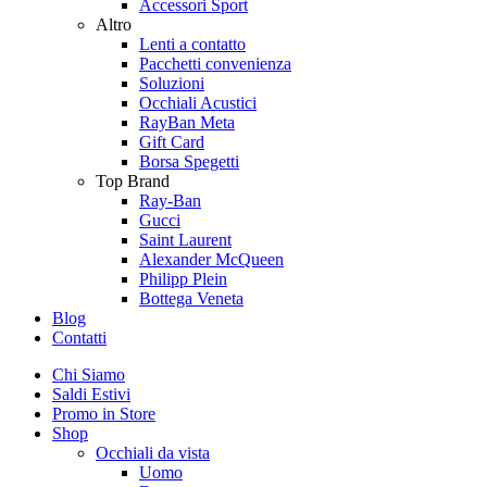
Accessori Sport
Altro
Lenti a contatto
Pacchetti convenienza
Soluzioni
Occhiali Acustici
RayBan Meta
Gift Card
Borsa Spegetti
Top Brand
Ray-Ban
Gucci
Saint Laurent
Alexander McQueen
Philipp Plein
Bottega Veneta
Blog
Contatti
Chi Siamo
Saldi Estivi
Promo in Store
Shop
Occhiali da vista
Uomo