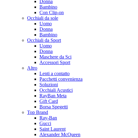
Donna
Bambino
Con Clip-on
Occhiali da sole
Uomo
Donna
Bambino
Occhiali da Sport
Uomo
Donna
Maschere da Sci
Accessori Sport
Altro
Lenti a contatto
Pacchetti convenienza
Soluzioni
Occhiali Acustici
RayBan Meta
Gift Card
Borsa Spegetti
Top Brand
Ray-Ban
Gucci
Saint Laurent
Alexander McQueen