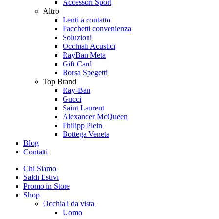
Accessori Sport
Altro
Lenti a contatto
Pacchetti convenienza
Soluzioni
Occhiali Acustici
RayBan Meta
Gift Card
Borsa Spegetti
Top Brand
Ray-Ban
Gucci
Saint Laurent
Alexander McQueen
Philipp Plein
Bottega Veneta
Blog
Contatti
Chi Siamo
Saldi Estivi
Promo in Store
Shop
Occhiali da vista
Uomo