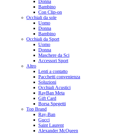
Donna
Bambino
Con Clip-on
Occhiali da sole
Uomo
Donna
Bambino
Occhiali da Sport
Uomo
Donna
Maschere da Sci
Accessori Sport
Altro
Lenti a contatto
Pacchetti convenienza
Soluzioni
Occhiali Acustici
RayBan Meta
Gift Card
Borsa Spegetti
Top Brand
Ray-Ban
Gucci
Saint Laurent
Alexander McQueen