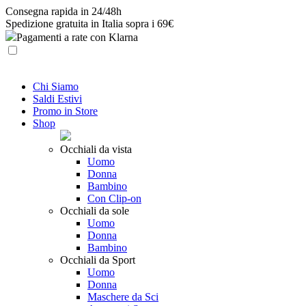
Skip
Consegna rapida in 24/48h
to
Spedizione gratuita in Italia sopra i 69€
content
Pagamenti a rate con Klarna
Chi Siamo
Saldi Estivi
Promo in Store
Shop
Occhiali da vista
Uomo
Donna
Bambino
Con Clip-on
Occhiali da sole
Uomo
Donna
Bambino
Occhiali da Sport
Uomo
Donna
Maschere da Sci