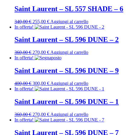
originale
attuale
era:
è:
Saint Laurent – SL 557 SHADE – 6
360,00 €.
270,00 €.
Il
Il
340,00
€
255,00
€
Aggiungi al carrello
prezzo
prezzo
In offerta!
originale
attuale
era:
è:
Saint Laurent – SL 596 DUNE – 2
340,00 €.
255,00 €.
Il
Il
360,00
€
270,00
€
Aggiungi al carrello
prezzo
prezzo
In offerta!
originale
attuale
era:
è:
Saint Laurent – SL 596 DUNE – 9
360,00 €.
270,00 €.
Il
Il
400,00
€
300,00
€
Aggiungi al carrello
prezzo
prezzo
In offerta!
originale
attuale
era:
è:
Saint Laurent – SL 596 DUNE – 1
400,00 €.
300,00 €.
Il
Il
360,00
€
270,00
€
Aggiungi al carrello
prezzo
prezzo
In offerta!
originale
attuale
era:
è:
Saint Laurent – SL 596 DUNE – 7