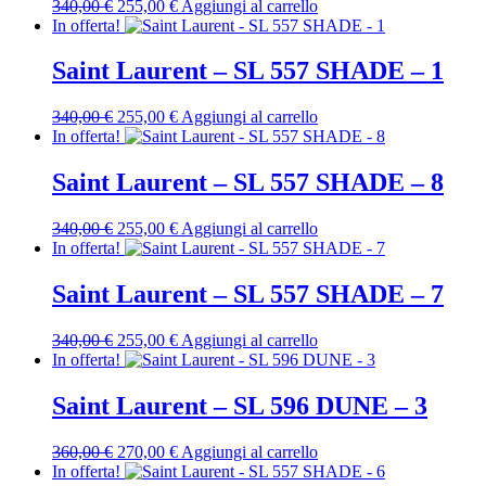
Il
Il
340,00
€
255,00
€
Aggiungi al carrello
prezzo
prezzo
In offerta!
originale
attuale
era:
è:
Saint Laurent – SL 557 SHADE – 1
340,00 €.
255,00 €.
Il
Il
340,00
€
255,00
€
Aggiungi al carrello
prezzo
prezzo
In offerta!
originale
attuale
era:
è:
Saint Laurent – SL 557 SHADE – 8
340,00 €.
255,00 €.
Il
Il
340,00
€
255,00
€
Aggiungi al carrello
prezzo
prezzo
In offerta!
originale
attuale
era:
è:
Saint Laurent – SL 557 SHADE – 7
340,00 €.
255,00 €.
Il
Il
340,00
€
255,00
€
Aggiungi al carrello
prezzo
prezzo
In offerta!
originale
attuale
era:
è:
Saint Laurent – SL 596 DUNE – 3
340,00 €.
255,00 €.
Il
Il
360,00
€
270,00
€
Aggiungi al carrello
prezzo
prezzo
In offerta!