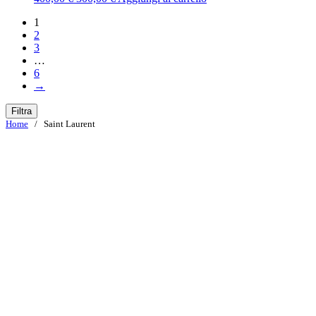
prezzo
prezzo
1
originale
attuale
2
era:
è:
3
400,00 €.
300,00 €.
…
6
→
Filtra
Home
/ Saint Laurent