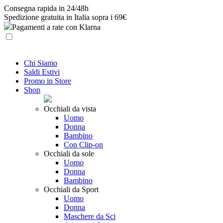
Skip
Consegna rapida in 24/48h
to
Spedizione gratuita in Italia sopra i 69€
content
Pagamenti a rate con Klarna
Chi Siamo
Saldi Estivi
Promo in Store
Shop
Occhiali da vista
Uomo
Donna
Bambino
Con Clip-on
Occhiali da sole
Uomo
Donna
Bambino
Occhiali da Sport
Uomo
Donna
Maschere da Sci