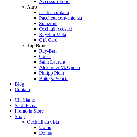
Accessori Sport
Altro
Lenti a contatto
Pacchetti convenienza
Soluzioni
Occhiali Acustici
RayBan Meta
Gift Card
Top Brand
Ray-Ban
Gucci
Saint Laurent
Alexander McQueen
Philipp Plein
Bottega Veneta
Blog
Contatti
Chi Siamo
Saldi Estivi
Promo in Store
Shop
Occhiali da vista
Uomo
Donna