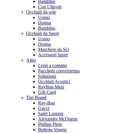
Bambino
Con Clip-on
Occhiali da sole
Uomo
Donna
Bambino
Occhiali da Sport
Uomo
Donna
Maschere da Sci
Accessori Sport
Altro
Lenti a contatto
Pacchetti convenienza
Soluzioni
Occhiali Acustici
RayBan Meta
Gift Card
Top Brand
Ray-Ban
Gucci
Saint Laurent
Alexander McQueen
Philipp Plein
Bottega Veneta