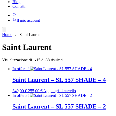
Blog
Contatti
Il mio account
Home
/ Saint Laurent
Saint Laurent
Ordina
Visualizzazione di 1-15 di 88 risultati
in
In offerta!
base
al
più
Saint Laurent – SL 557 SHADE – 4
recente
Il
Il
340,00
€
255,00
€
Aggiungi al carrello
prezzo
prezzo
In offerta!
originale
attuale
era:
è:
Saint Laurent – SL 557 SHADE – 2
340,00 €.
255,00 €.