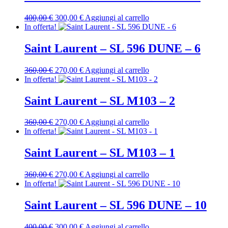
360,00 €.
270,00 €.
Il
Il
400,00
€
300,00
€
Aggiungi al carrello
prezzo
prezzo
In offerta!
originale
attuale
era:
è:
Saint Laurent – SL 596 DUNE – 6
400,00 €.
300,00 €.
Il
Il
360,00
€
270,00
€
Aggiungi al carrello
prezzo
prezzo
In offerta!
originale
attuale
era:
è:
Saint Laurent – SL M103 – 2
360,00 €.
270,00 €.
Il
Il
360,00
€
270,00
€
Aggiungi al carrello
prezzo
prezzo
In offerta!
originale
attuale
era:
è:
Saint Laurent – SL M103 – 1
360,00 €.
270,00 €.
Il
Il
360,00
€
270,00
€
Aggiungi al carrello
prezzo
prezzo
In offerta!
originale
attuale
era:
è:
Saint Laurent – SL 596 DUNE – 10
360,00 €.
270,00 €.
Il
Il
400,00
€
300,00
€
Aggiungi al carrello