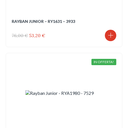
RAYBAN JUNIOR – RY1631 – 3933
Il
Il
76,00
€
53,20
€
prezzo
prezzo
originale
attuale
era:
è:
76,00 €.
53,20 €.
IN OFFERTA!