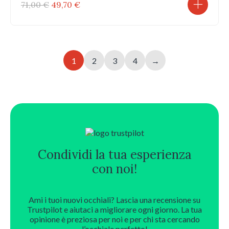
Il
Il
71,00
€
49,70
€
prezzo
prezzo
originale
attuale
era:
è:
71,00 €.
49,70 €.
1
2
3
4
→
Condividi la tua esperienza
con noi!
Ami i tuoi nuovi occhiali? Lascia una recensione su
Trustpilot e aiutaci a migliorare ogni giorno. La tua
opinione è preziosa per noi e per chi sta cercando
l’occhiale perfetto!