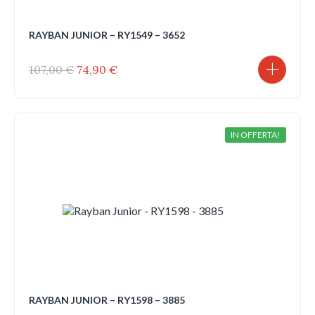
RAYBAN JUNIOR – RY1549 – 3652
Il
Il
107,00
€
74,90
€
prezzo
prezzo
originale
attuale
era:
è:
107,00 €.
74,90 €.
IN OFFERTA!
RAYBAN JUNIOR – RY1598 – 3885