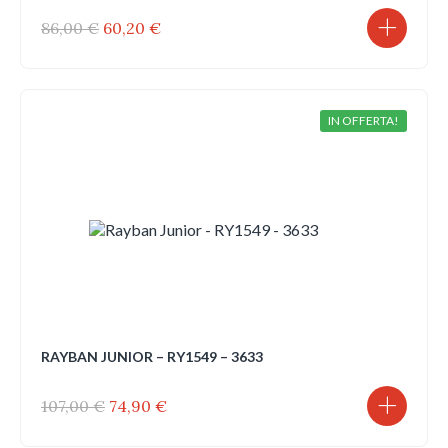
Il
Il
86,00
€
60,20
€
prezzo
prezzo
originale
attuale
era:
è:
86,00 €.
60,20 €.
IN OFFERTA!
RAYBAN JUNIOR – RY1549 – 3633
Il
Il
107,00
€
74,90
€
prezzo
prezzo
originale
attuale