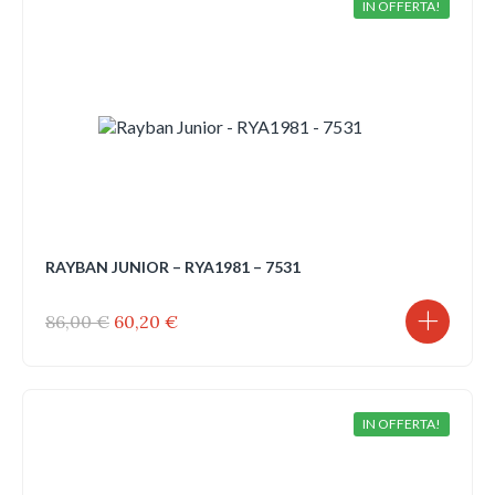
IN OFFERTA!
RAYBAN JUNIOR – RYA1981 – 7531
Il
Il
86,00
€
60,20
€
prezzo
prezzo
originale
attuale
era:
è:
86,00 €.
60,20 €.
IN OFFERTA!