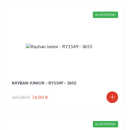
era:
è:
107,00 €.
74,90 €.
IN OFFERTA!
RAYBAN JUNIOR – RY1549 – 3655
Il
Il
107,00
€
74,90
€
prezzo
prezzo
originale
attuale
era:
è:
107,00 €.
74,90 €.
IN OFFERTA!