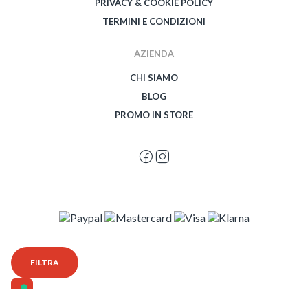
PRIVACY & COOKIE POLICY
TERMINI E CONDIZIONI
AZIENDA
CHI SIAMO
BLOG
PROMO IN STORE
© 2026 Spegetti Visione Superba - Frasimo SRL - P.Iva 02435950999 - Tutti i
FILTRA
diritti riservati - Powered by