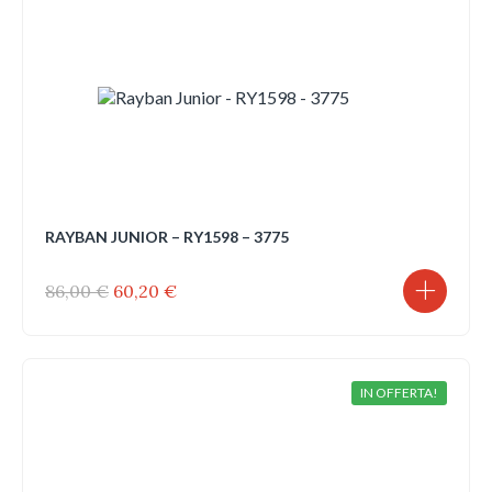
RAYBAN JUNIOR – RY1598 – 3775
Il
Il
86,00
€
60,20
€
prezzo
prezzo
originale
attuale
era:
è:
86,00 €.
60,20 €.
IN OFFERTA!