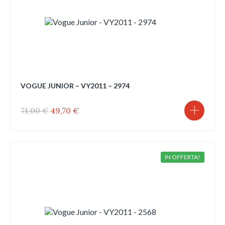
VOGUE JUNIOR – VY2011 – 2974
Il
Il
71,00
€
49,70
€
prezzo
prezzo
originale
attuale
era:
è:
71,00 €.
49,70 €.
IN OFFERTA!