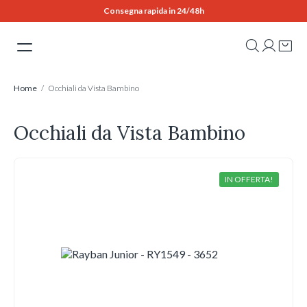
Skip
Consegna rapida in 24/48h
to
content
Home
/ Occhiali da Vista Bambino
Occhiali da Vista Bambino
IN OFFERTA!