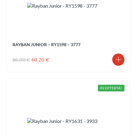
RAYBAN JUNIOR – RY1598 – 3777
Il
Il
86,00
€
60,20
€
prezzo
prezzo
originale
attuale
era:
è:
86,00 €.
60,20 €.
IN OFFERTA!