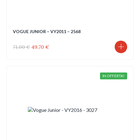
VOGUE JUNIOR – VY2011 – 2568
Il
Il
71,00
€
49,70
€
prezzo
prezzo
originale
attuale
era:
è:
71,00 €.
49,70 €.
IN OFFERTA!