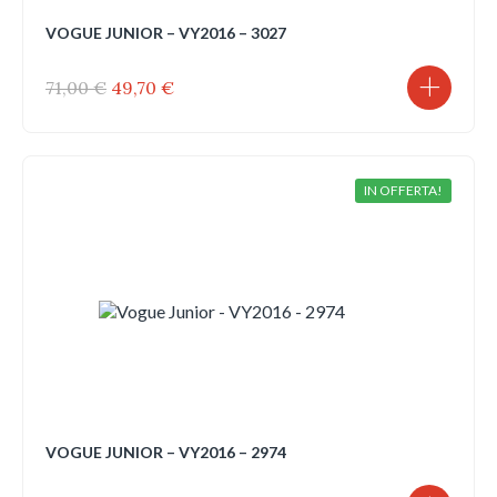
VOGUE JUNIOR – VY2016 – 3027
Il
Il
71,00
€
49,70
€
prezzo
prezzo
originale
attuale
era:
è:
71,00 €.
49,70 €.
IN OFFERTA!
VOGUE JUNIOR – VY2016 – 2974