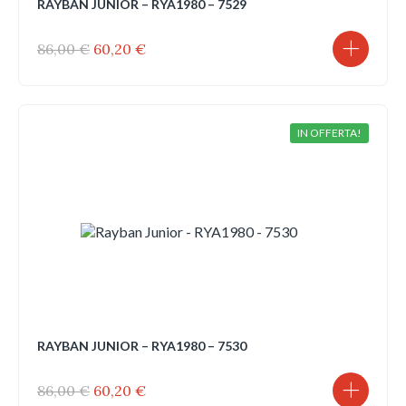
RAYBAN JUNIOR – RYA1980 – 7529
Il
Il
86,00
€
60,20
€
prezzo
prezzo
originale
attuale
era:
è:
86,00 €.
60,20 €.
IN OFFERTA!
RAYBAN JUNIOR – RYA1980 – 7530
Il
Il
86,00
€
60,20
€