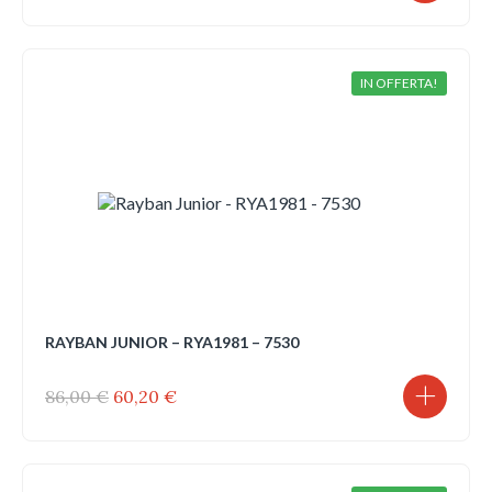
prezzo
prezzo
originale
attuale
era:
è:
86,00 €.
60,20 €.
IN OFFERTA!
RAYBAN JUNIOR – RYA1981 – 7530
Il
Il
86,00
€
60,20
€
prezzo
prezzo
originale
attuale
era:
è:
86,00 €.
60,20 €.