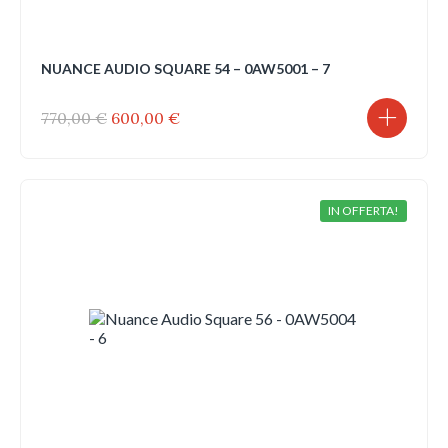
NUANCE AUDIO SQUARE 54 – 0AW5001 – 7
Il
Il
770,00
€
600,00
€
prezzo
prezzo
originale
attuale
era:
è:
770,00 €.
600,00 €.
IN OFFERTA!