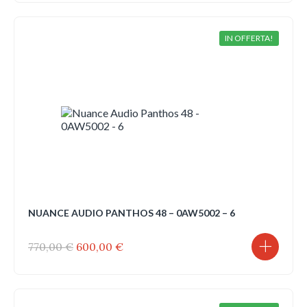
originale
attuale
era:
è:
770,00 €.
600,00 €.
IN OFFERTA!
NUANCE AUDIO PANTHOS 48 – 0AW5002 – 6
Il
Il
770,00
€
600,00
€
prezzo
prezzo
originale
attuale
era:
è:
770,00 €.
600,00 €.