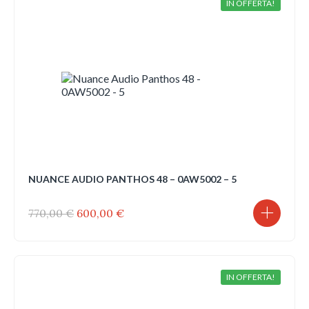
IN OFFERTA!
NUANCE AUDIO PANTHOS 48 – 0AW5002 – 5
Il
Il
770,00
€
600,00
€
prezzo
prezzo
originale
attuale
era:
è:
770,00 €.
600,00 €.
IN OFFERTA!