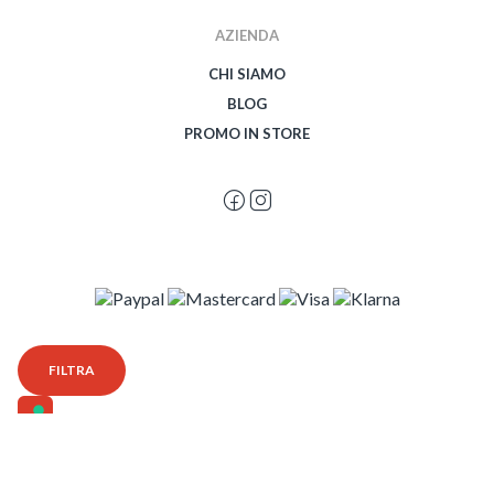
AZIENDA
CHI SIAMO
BLOG
PROMO IN STORE
© 2026 Spegetti Visione Superba - Frasimo SRL - P.Iva 02435950999 - Tutti i
FILTRA
diritti riservati - Powered by