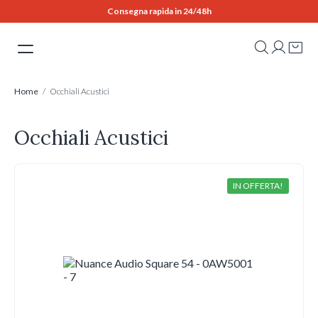
Skip
Consegna rapida in 24/48h
to
content
Home
/ Occhiali Acustici
Occhiali Acustici
IN OFFERTA!