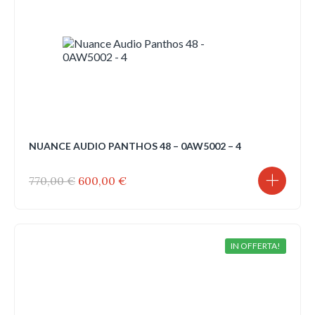
NUANCE AUDIO PANTHOS 48 – 0AW5002 – 4
Il
Il
770,00
€
600,00
€
prezzo
prezzo
originale
attuale
era:
è:
770,00 €.
600,00 €.
IN OFFERTA!