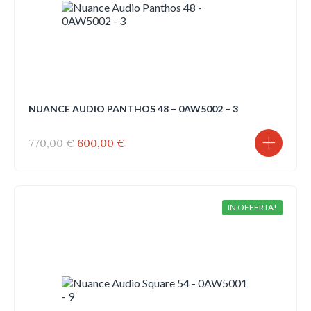
NUANCE AUDIO PANTHOS 48 – 0AW5002 – 3
Il
Il
770,00
€
600,00
€
prezzo
prezzo
originale
attuale
era:
è:
770,00 €.
600,00 €.
IN OFFERTA!