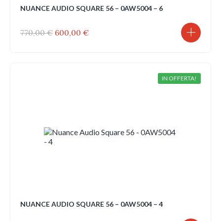
NUANCE AUDIO SQUARE 56 – 0AW5004 – 6
Il
Il
770,00
€
600,00
€
prezzo
prezzo
originale
attuale
era:
è:
770,00 €.
600,00 €.
IN OFFERTA!
NUANCE AUDIO SQUARE 56 – 0AW5004 – 4