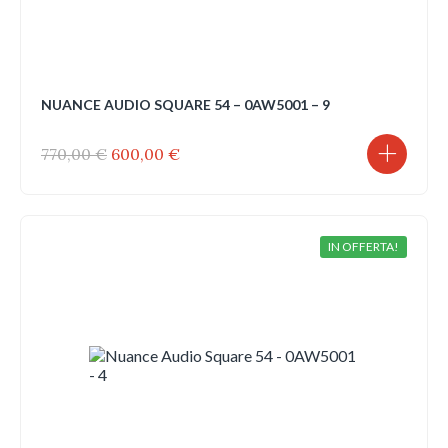
NUANCE AUDIO SQUARE 54 – 0AW5001 – 9
Il
Il
770,00
€
600,00
€
prezzo
prezzo
originale
attuale
era:
è:
770,00 €.
600,00 €.
IN OFFERTA!