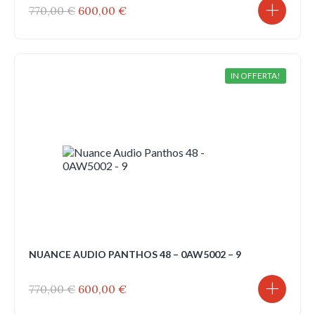
Il
Il
770,00
€
600,00
€
prezzo
prezzo
originale
attuale
era:
è:
770,00 €.
600,00 €.
IN OFFERTA!
NUANCE AUDIO PANTHOS 48 – 0AW5002 – 9
Il
Il
770,00
€
600,00
€
prezzo
prezzo