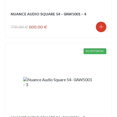
NUANCE AUDIO SQUARE 54 – 0AW5001 – 4
Il
Il
770,00
€
600,00
€
prezzo
prezzo
originale
attuale
era:
è:
770,00 €.
600,00 €.
IN OFFERTA!