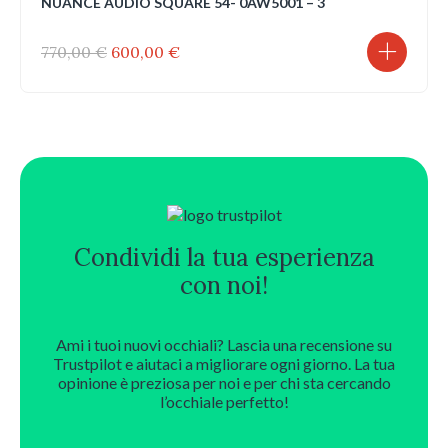
NUANCE AUDIO SQUARE 54- 0AW5001 – 3
Il
Il
770,00
€
600,00
€
prezzo
prezzo
originale
attuale
era:
è:
770,00 €.
600,00 €.
Condividi la tua esperienza
con noi!
Ami i tuoi nuovi occhiali? Lascia una recensione su
Trustpilot e aiutaci a migliorare ogni giorno. La tua
opinione è preziosa per noi e per chi sta cercando
l’occhiale perfetto!