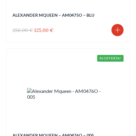
ALEXANDER MQUEEN – AM0475O – BLU
Il
Il
250,00
€
125,00
€
prezzo
prezzo
originale
attuale
era:
è:
250,00 €.
125,00 €.
IN OFFERTA!
ALEXANDER MQUEEN – AM0476O – 005