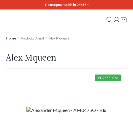
Skip
Consegna rapida in 24/48h
to
content
Home
/ Prodotto Brand / Alex Mqueen
Alex Mqueen
IN OFFERTA!