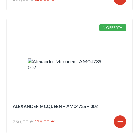
prezzo
prezzo
originale
attuale
era:
è:
250,00 €.
125,00 €.
IN OFFERTA!
ALEXANDER MCQUEEN – AM0473S – 002
Il
Il
250,00
€
125,00
€
prezzo
prezzo
originale
attuale