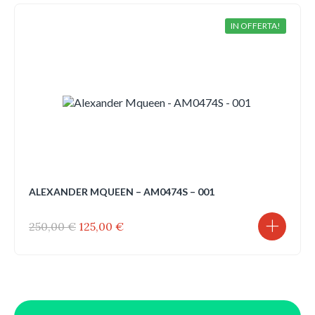
era:
è:
250,00 €.
125,00 €.
IN OFFERTA!
ALEXANDER MQUEEN – AM0474S – 001
Il
Il
250,00
€
125,00
€
prezzo
prezzo
originale
attuale
era:
è:
250,00 €.
125,00 €.