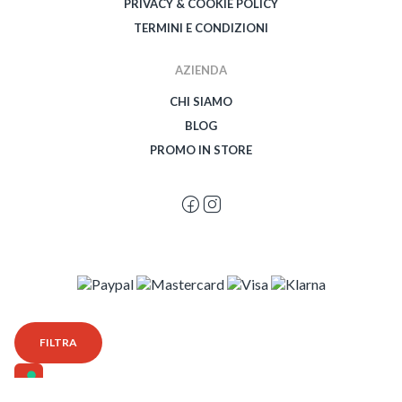
PRIVACY & COOKIE POLICY
TERMINI E CONDIZIONI
AZIENDA
CHI SIAMO
BLOG
PROMO IN STORE
© 2026 Spegetti Visione Superba - Frasimo SRL - P.Iva 02435950999 - Tutti i
FILTRA
diritti riservati - Powered by