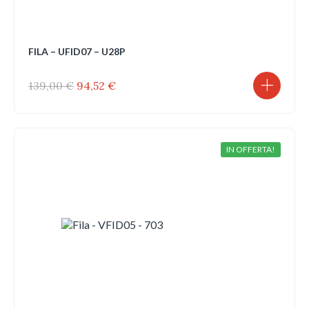
FILA – UFID07 – U28P
Il
Il
139,00
€
94,52
€
prezzo
prezzo
originale
attuale
era:
è:
139,00 €.
94,52 €.
IN OFFERTA!