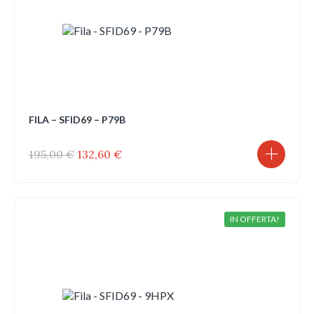
FILA – SFID69 – P79B
Il
Il
195,00
€
132,60
€
prezzo
prezzo
originale
attuale
era:
è:
195,00 €.
132,60 €.
IN OFFERTA!