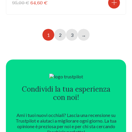
Il
Il
95,00
€
64,60
€
prezzo
prezzo
originale
attuale
era:
è:
95,00 €.
64,60 €.
1
2
3
→
Condividi la tua esperienza
con noi!
Ami i tuoi nuovi occhiali? Lascia una recensione su
Trustpilot e aiutaci a migliorare ogni giorno. La tua
opinione è preziosa per noi e per chi sta cercando
l’occhiale perfetto!