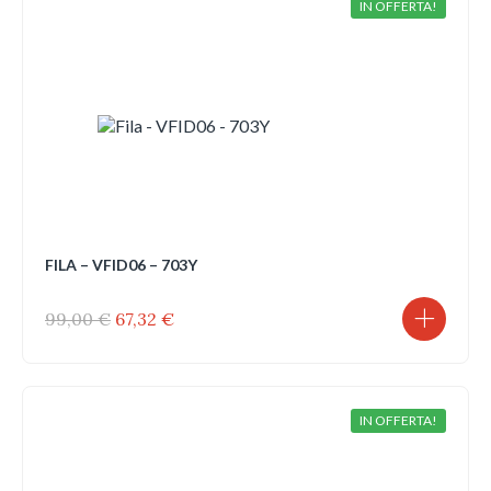
IN OFFERTA!
FILA – VFID06 – 703Y
Il
Il
99,00
€
67,32
€
prezzo
prezzo
originale
attuale
era:
è:
99,00 €.
67,32 €.
IN OFFERTA!