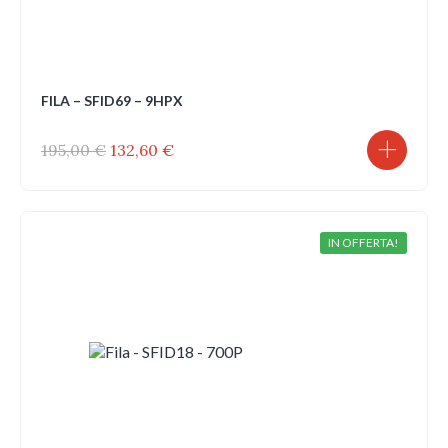
FILA – SFID69 – 9HPX
Il
Il
195,00
€
132,60
€
prezzo
prezzo
originale
attuale
era:
è:
195,00 €.
132,60 €.
IN OFFERTA!