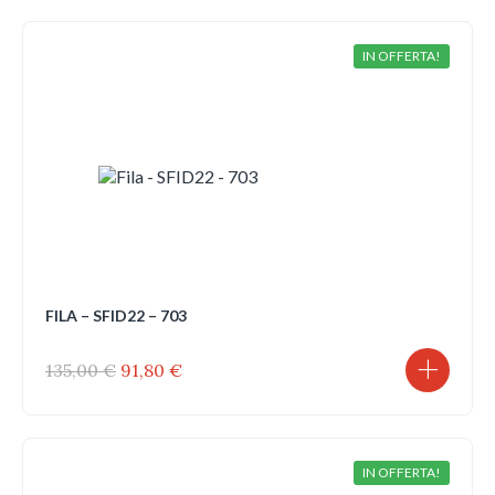
era:
è:
135,00 €.
91,80 €.
IN OFFERTA!
FILA – SFID22 – 703
Il
Il
135,00
€
91,80
€
prezzo
prezzo
originale
attuale
era:
è:
135,00 €.
91,80 €.
IN OFFERTA!