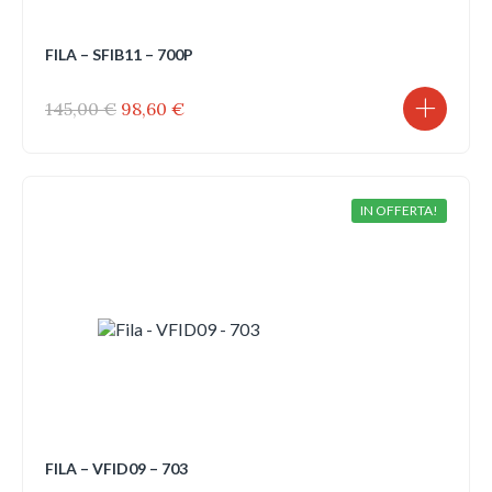
FILA – SFIB11 – 700P
Il
Il
145,00
€
98,60
€
prezzo
prezzo
originale
attuale
era:
è:
145,00 €.
98,60 €.
IN OFFERTA!
FILA – VFID09 – 703