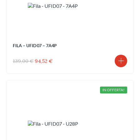
FILA – UFID07 – 7A4P
Il
Il
139,00
€
94,52
€
prezzo
prezzo
originale
attuale
era:
è:
139,00 €.
94,52 €.
IN OFFERTA!