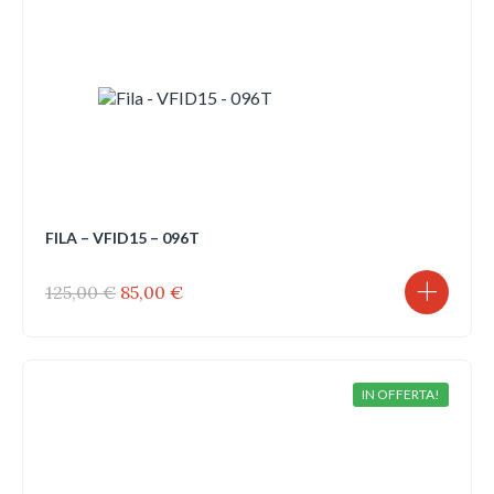
FILA – VFID15 – 096T
Il
Il
125,00
€
85,00
€
prezzo
prezzo
originale
attuale
era:
è:
125,00 €.
85,00 €.
IN OFFERTA!