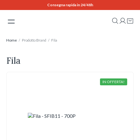
Skip
Consegna rapida in 24/48h
to
content
Home
/ Prodotto Brand / Fila
Fila
IN OFFERTA!