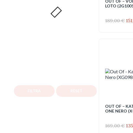
OUT OF – VO
LOTO (2G100
Il
189,00
€
15
pr
ori
era
189
FILTRA
RESET
OUT OF – KA
ONE NERO (X
Il
169,00
€
13
pr