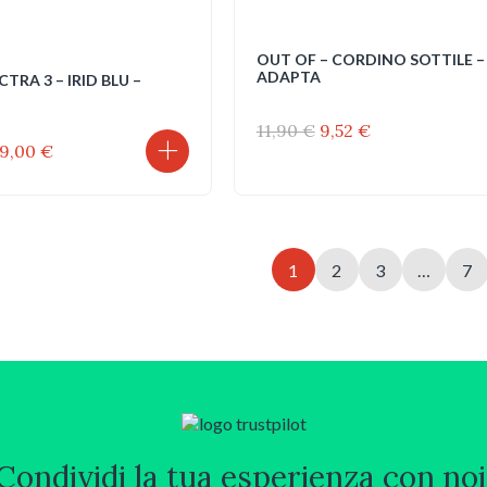
OUT OF – CORDINO SOTTILE –
ADAPTA
CTRA 3 – IRID BLU –
Il
Il
11,90
€
9,52
€
Il
prezzo
prezzo
9,00
€
ezzo
prezzo
originale
attuale
iginale
attuale
era:
è:
a:
è:
11,90 €.
9,52 €.
9,00 €.
399,00 €.
1
2
3
…
7
Condividi la tua esperienza con noi