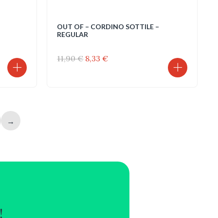
OUT OF – CORDINO SOTTILE –
REGULAR
Il
Il
11,90
€
8,33
€
prezzo
prezzo
originale
attuale
era:
è:
11,90 €.
8,33 €.
→
!