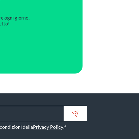
re ogni giorno.
etto!
 condizioni della
Privacy Policy
.
*