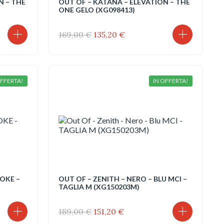
N – THE
OUT OF – KATANA – ELEVATION – THE
ONE GELO (XG098413)
Il
Il
169,00
€
135,20
€
prezzo
prezzo
originale
attuale
era:
è:
169,00 €.
135,20 €.
OFFERTA!
IN OFFERTA!
MOKE –
OUT OF – ZENITH – NERO – BLU MCI –
TAGLIA M (XG150203M)
Il
Il
189,00
€
151,20
€
prezzo
prezzo