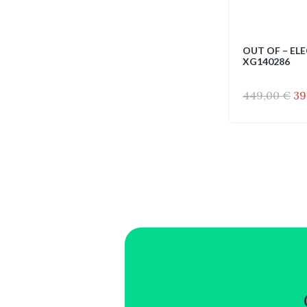
OUT OF – ELE
XG140286
Il
449,00
€
39
pr
or
er
44