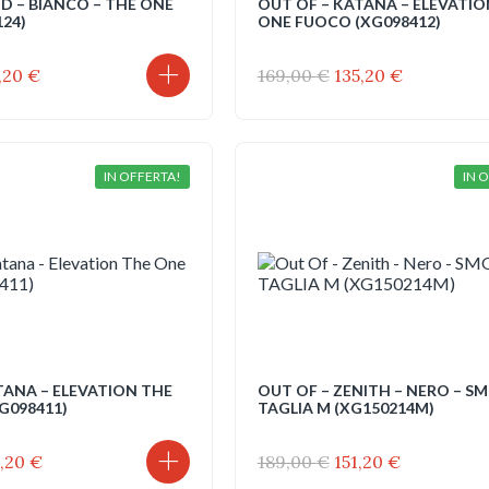
ID – BIANCO – THE ONE
OUT OF – KATANA – ELEVATIO
124)
ONE FUOCO (XG098412)
Il
Il
Il
1,20
€
169,00
€
135,20
€
ezzo
prezzo
prezzo
prezzo
ginale
attuale
originale
attuale
:
è:
era:
è:
,00 €.
151,20 €.
169,00 €.
135,20 €.
IN OFFERTA!
IN 
TANA – ELEVATION THE
OUT OF – ZENITH – NERO – S
G098411)
TAGLIA M (XG150214M)
Il
Il
Il
5,20
€
189,00
€
151,20
€
ezzo
prezzo
prezzo
prezzo