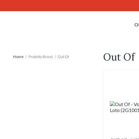
Skip
to
content
C
Out Of
Home
/ Prodotto Brand / Out Of