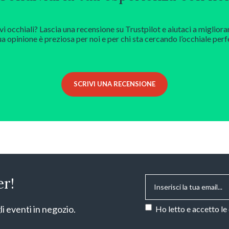
vi occhiali? Lascia una recensione su Trustpilot e aiutaci a migliora
ua opinione è preziosa per noi e per chi sta cercando l’occhiale perf
SCRIVI UNA RECENSIONE
Email
*
er!
Consenso
*
li eventi in negozio.
Ho letto e accetto le
CAPTCHA