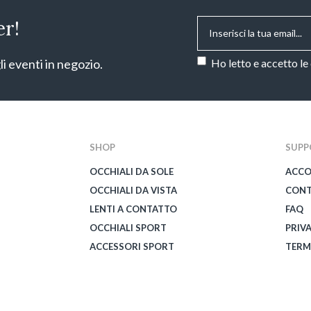
Email
*
er!
Consenso
*
li eventi in negozio.
Ho letto e accetto le
CAPTCHA
SHOP
SUPP
OCCHIALI DA SOLE
ACC
OCCHIALI DA VISTA
CONT
LENTI A CONTATTO
FAQ
OCCHIALI SPORT
PRIV
ACCESSORI SPORT
TERM