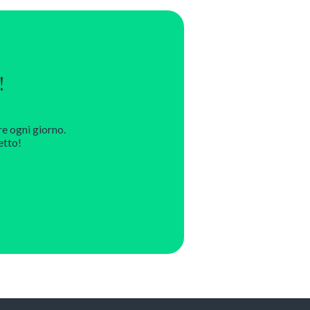
!
re ogni giorno.
etto!