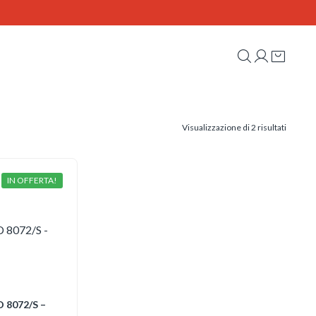
Ordina
Visualizzazione di 2 risultati
in
base
al
più
recente
IN OFFERTA!
 8072/S –