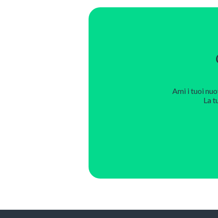
Ami i tuoi nuo
La t