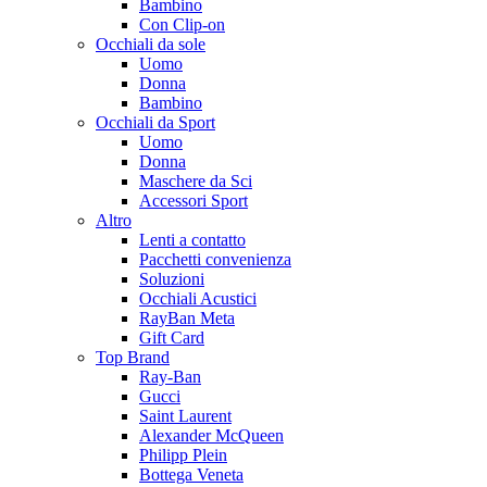
Bambino
Con Clip-on
Occhiali da sole
Uomo
Donna
Bambino
Occhiali da Sport
Uomo
Donna
Maschere da Sci
Accessori Sport
Altro
Lenti a contatto
Pacchetti convenienza
Soluzioni
Occhiali Acustici
RayBan Meta
Gift Card
Top Brand
Ray-Ban
Gucci
Saint Laurent
Alexander McQueen
Philipp Plein
Bottega Veneta