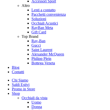
Accessori Sport
Altro
Lenti a contatto
Pacchetti convenienza
Soluzioni
Occhiali Acustici
RayBan Meta
Gift Card
Top Brand
Ray-Ban
Gucci
Saint Laurent
Alexander McQueen
Philipp Plein
Bottega Veneta
Blog
Contatti
Chi Siamo
Saldi Estivi
Promo in Store
Shop
Occhiali da vista
Uomo
Donna