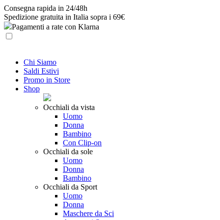
Skip
Consegna rapida in 24/48h
to
Spedizione gratuita in Italia sopra i 69€
content
Pagamenti a rate con Klarna
Chi Siamo
Saldi Estivi
Promo in Store
Shop
Occhiali da vista
Uomo
Donna
Bambino
Con Clip-on
Occhiali da sole
Uomo
Donna
Bambino
Occhiali da Sport
Uomo
Donna
Maschere da Sci