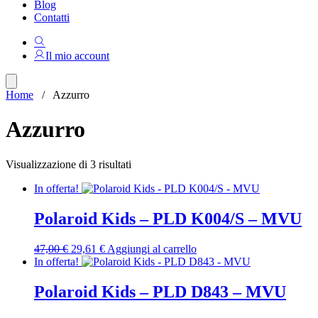
Blog
Contatti
Il mio account
Home
/ Azzurro
Azzurro
Ordina
Visualizzazione di 3 risultati
in
In offerta!
base
al
più
Polaroid Kids – PLD K004/S – MVU
recente
Il
Il
47,00
€
29,61
€
Aggiungi al carrello
prezzo
prezzo
In offerta!
originale
attuale
era:
è:
Polaroid Kids – PLD D843 – MVU
47,00 €.
29,61 €.