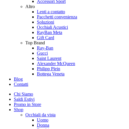
Accessori Sport
Altro
Lenti a contatto
Pacchetti convenienza
Soluzioni
Occhiali Acustici
RayBan Meta
Gift Card
Top Brand
Ray-Ban
Gucci
Saint Laurent
Alexander McQueen
Philipp Plein
Bottega Veneta
Blog
Contatti
Chi Siamo
Saldi Estivi
Promo in Store
Shop
Occhiali da vista
Uomo
Donna