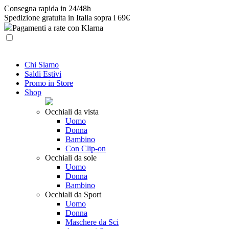
Skip
Consegna rapida in 24/48h
to
Spedizione gratuita in Italia sopra i 69€
content
Pagamenti a rate con Klarna
Chi Siamo
Saldi Estivi
Promo in Store
Shop
Occhiali da vista
Uomo
Donna
Bambino
Con Clip-on
Occhiali da sole
Uomo
Donna
Bambino
Occhiali da Sport
Uomo
Donna
Maschere da Sci