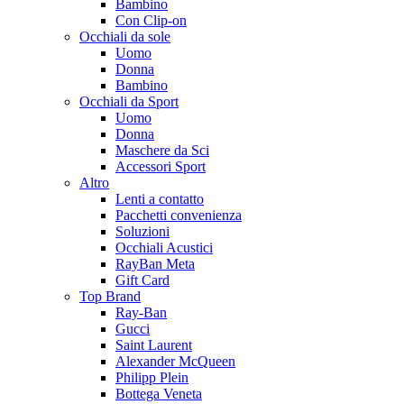
Bambino
Con Clip-on
Occhiali da sole
Uomo
Donna
Bambino
Occhiali da Sport
Uomo
Donna
Maschere da Sci
Accessori Sport
Altro
Lenti a contatto
Pacchetti convenienza
Soluzioni
Occhiali Acustici
RayBan Meta
Gift Card
Top Brand
Ray-Ban
Gucci
Saint Laurent
Alexander McQueen
Philipp Plein
Bottega Veneta