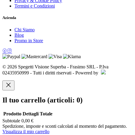
Privacy & Cookie Policy
Termini e Condizioni
Azienda
Chi Siamo
Blog
Promo in Store
© 2026 Spegetti Visione Superba - Frasimo SRL - P.Iva
02435950999 - Tutti i diritti riservati - Powered by
Il tuo carrello
(articoli: 0)
Prodotto
Dettagli
Totale
Subtotale
0,00 €
Prodotti
Spedizione, imposte e sconti calcolati al momento del pagamento.
Visualizza il mio carrello