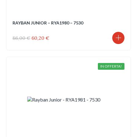
RAYBAN JUNIOR – RYA1980 – 7530
Il
Il
86,00
€
60,20
€
prezzo
prezzo
originale
attuale
era:
è:
86,00 €.
60,20 €.
IN OFFERTA!