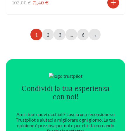
Il
Il
102,00
€
71,40
€
prezzo
prezzo
originale
attuale
era:
è:
102,00 €.
71,40 €.
1
2
3
…
6
→
Condividi la tua esperienza
con noi!
Ami i tuoi nuovi occhiali? Lascia una recensione su
Trustpilot e aiutaci a migliorare ogni giorno. La tua
opinione è preziosa per noi e per chi sta cercando
l’occhiale perfetto!