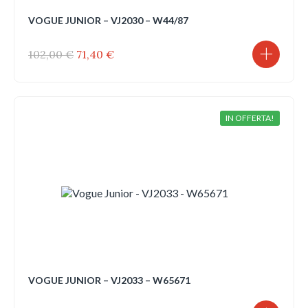
VOGUE JUNIOR – VJ2030 – W44/87
Il
Il
102,00
€
71,40
€
prezzo
prezzo
originale
attuale
era:
è:
102,00 €.
71,40 €.
IN OFFERTA!
VOGUE JUNIOR – VJ2033 – W65671