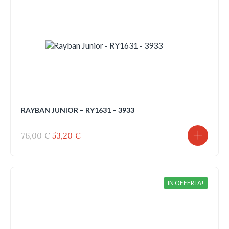
RAYBAN JUNIOR – RY1631 – 3933
Il
Il
76,00
€
53,20
€
prezzo
prezzo
originale
attuale
era:
è:
76,00 €.
53,20 €.
IN OFFERTA!