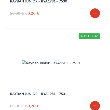
RAYBAN JUNIOR – RYA1981 – 7530
Il
Il
86,00
€
60,20
€
prezzo
prezzo
originale
attuale
era:
è:
86,00 €.
60,20 €.
IN OFFERTA!
RAYBAN JUNIOR – RYA1981 – 7531
Il
Il
86,00
€
60,20
€