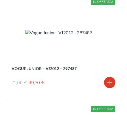
IN OFFERTA!
VOGUE JUNIOR – VJ2012 – 297487
Il
Il
71,00
€
49,70
€
prezzo
prezzo
originale
attuale
era:
è:
71,00 €.
49,70 €.
IN OFFERTA!