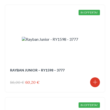
era:
è:
86,00 €.
60,20 €.
IN OFFERTA!
RAYBAN JUNIOR – RY1598 – 3777
Il
Il
86,00
€
60,20
€
prezzo
prezzo
originale
attuale
era:
è:
86,00 €.
60,20 €.
IN OFFERTA!