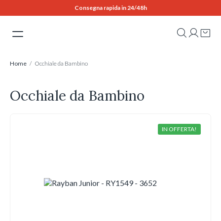
Skip
Consegna rapida in 24/48h
to
content
Home
/ Occhiale da Bambino
Occhiale da Bambino
IN OFFERTA!