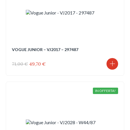
VOGUE JUNIOR – VJ2017 – 297487
Il
Il
71,00
€
49,70
€
prezzo
prezzo
originale
attuale
era:
è:
71,00 €.
49,70 €.
IN OFFERTA!