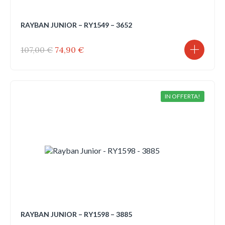
RAYBAN JUNIOR – RY1549 – 3652
Il
Il
107,00
€
74,90
€
prezzo
prezzo
originale
attuale
era:
è:
107,00 €.
74,90 €.
IN OFFERTA!
RAYBAN JUNIOR – RY1598 – 3885