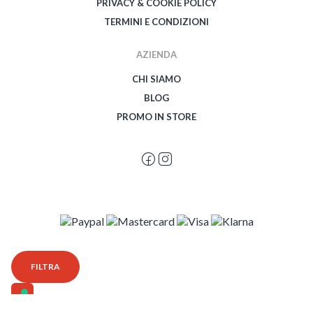
PRIVACY & COOKIE POLICY
TERMINI E CONDIZIONI
AZIENDA
CHI SIAMO
BLOG
PROMO IN STORE
© 2026 Spegetti Visione Superba - Frasimo SRL - P.Iva 02435950999 - Tutti i
FILTRA
diritti riservati - Powered by