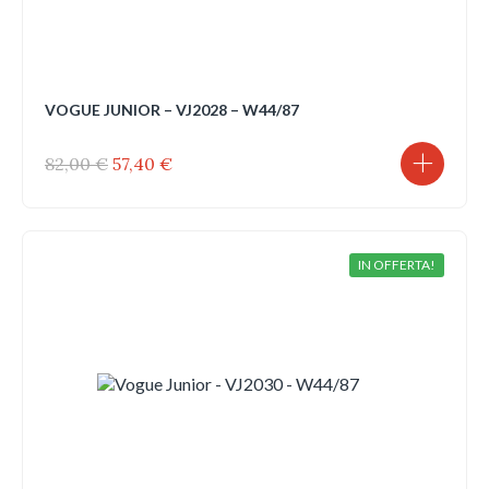
VOGUE JUNIOR – VJ2028 – W44/87
Il
Il
82,00
€
57,40
€
prezzo
prezzo
originale
attuale
era:
è:
82,00 €.
57,40 €.
IN OFFERTA!