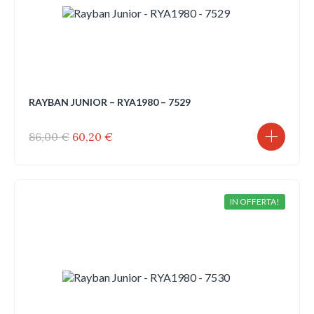
RAYBAN JUNIOR – RYA1980 – 7529
Il
Il
86,00
€
60,20
€
prezzo
prezzo
originale
attuale
era:
è:
86,00 €.
60,20 €.
IN OFFERTA!