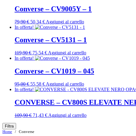
originale
attuale
era:
è:
Converse – CV9005Y – 1
55,00 €.
38,50 €.
Il
Il
79,90
€
50,34
€
Aggiungi al carrello
prezzo
prezzo
In offerta!
originale
attuale
era:
è:
Converse – CV5131 – 1
79,90 €.
50,34 €.
Il
Il
119,90
€
75,54
€
Aggiungi al carrello
prezzo
prezzo
In offerta!
originale
attuale
era:
è:
Converse – CV1019 – 045
119,90 €.
75,54 €.
Il
Il
95,00
€
55,58
€
Aggiungi al carrello
prezzo
prezzo
In offerta!
originale
attuale
era:
è:
CONVERSE – CV800S ELEVATE N
95,00 €.
55,58 €.
Il
Il
109,90
€
71,43
€
Aggiungi al carrello
prezzo
prezzo
originale
attuale
Filtra
era:
è:
Home
/ Converse