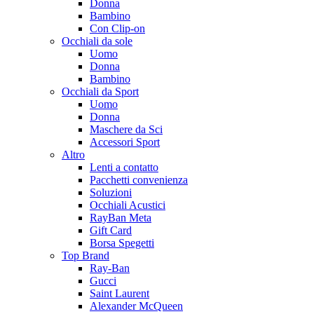
Donna
Bambino
Con Clip-on
Occhiali da sole
Uomo
Donna
Bambino
Occhiali da Sport
Uomo
Donna
Maschere da Sci
Accessori Sport
Altro
Lenti a contatto
Pacchetti convenienza
Soluzioni
Occhiali Acustici
RayBan Meta
Gift Card
Borsa Spegetti
Top Brand
Ray-Ban
Gucci
Saint Laurent
Alexander McQueen