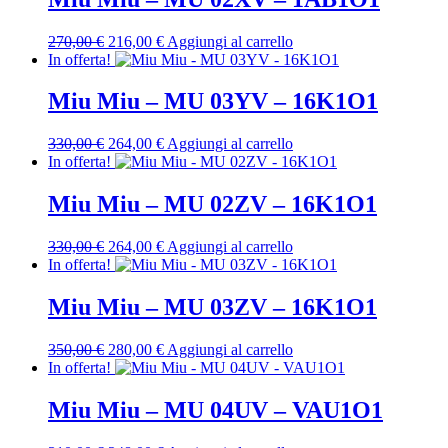
310,00 €.
248,00 €.
Il
Il
270,00
€
216,00
€
Aggiungi al carrello
prezzo
prezzo
In offerta!
originale
attuale
era:
è:
Miu Miu – MU 03YV – 16K1O1
270,00 €.
216,00 €.
Il
Il
330,00
€
264,00
€
Aggiungi al carrello
prezzo
prezzo
In offerta!
originale
attuale
era:
è:
Miu Miu – MU 02ZV – 16K1O1
330,00 €.
264,00 €.
Il
Il
330,00
€
264,00
€
Aggiungi al carrello
prezzo
prezzo
In offerta!
originale
attuale
era:
è:
Miu Miu – MU 03ZV – 16K1O1
330,00 €.
264,00 €.
Il
Il
350,00
€
280,00
€
Aggiungi al carrello
prezzo
prezzo
In offerta!
originale
attuale
era:
è:
Miu Miu – MU 04UV – VAU1O1
350,00 €.
280,00 €.