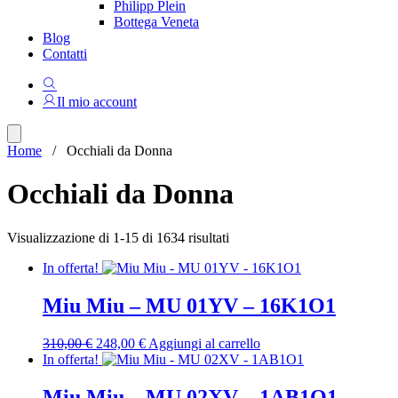
Philipp Plein
Bottega Veneta
Blog
Contatti
Il mio account
Home
/ Occhiali da Donna
Occhiali da Donna
Ordina
Visualizzazione di 1-15 di 1634 risultati
in
In offerta!
base
al
più
Miu Miu – MU 01YV – 16K1O1
recente
Il
Il
310,00
€
248,00
€
Aggiungi al carrello
prezzo
prezzo
In offerta!
originale
attuale
era:
è:
Miu Miu – MU 02XV – 1AB1O1