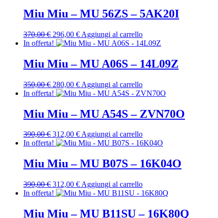
originale
attuale
era:
è:
Miu Miu – MU 56ZS – 5AK20I
350,00 €.
280,00 €.
Il
Il
370,00
€
296,00
€
Aggiungi al carrello
prezzo
prezzo
In offerta!
originale
attuale
era:
è:
Miu Miu – MU A06S – 14L09Z
370,00 €.
296,00 €.
Il
Il
350,00
€
280,00
€
Aggiungi al carrello
prezzo
prezzo
In offerta!
originale
attuale
era:
è:
Miu Miu – MU A54S – ZVN70O
350,00 €.
280,00 €.
Il
Il
390,00
€
312,00
€
Aggiungi al carrello
prezzo
prezzo
In offerta!
originale
attuale
era:
è:
Miu Miu – MU B07S – 16K04O
390,00 €.
312,00 €.
Il
Il
390,00
€
312,00
€
Aggiungi al carrello
prezzo
prezzo
In offerta!
originale
attuale
era:
è:
Miu Miu – MU B11SU – 16K80Q