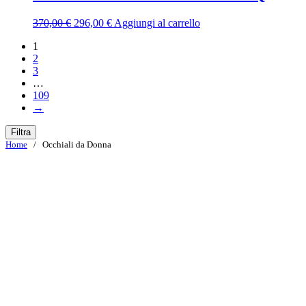
390,00 €.
312,00 €.
Il
Il
370,00
€
296,00
€
Aggiungi al carrello
prezzo
prezzo
1
originale
attuale
2
era:
è:
3
370,00 €.
296,00 €.
…
109
→
Filtra
Home
/ Occhiali da Donna