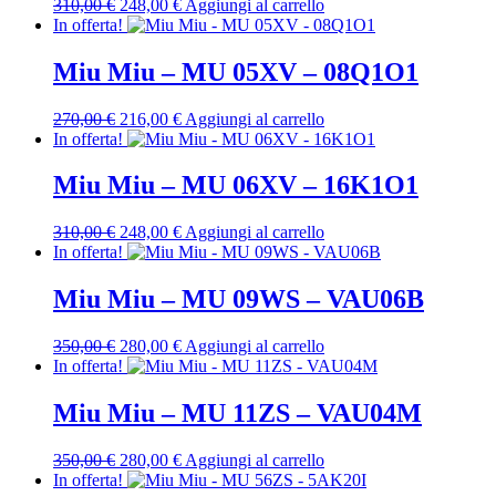
Il
Il
310,00
€
248,00
€
Aggiungi al carrello
prezzo
prezzo
In offerta!
originale
attuale
era:
è:
Miu Miu – MU 05XV – 08Q1O1
310,00 €.
248,00 €.
Il
Il
270,00
€
216,00
€
Aggiungi al carrello
prezzo
prezzo
In offerta!
originale
attuale
era:
è:
Miu Miu – MU 06XV – 16K1O1
270,00 €.
216,00 €.
Il
Il
310,00
€
248,00
€
Aggiungi al carrello
prezzo
prezzo
In offerta!
originale
attuale
era:
è:
Miu Miu – MU 09WS – VAU06B
310,00 €.
248,00 €.
Il
Il
350,00
€
280,00
€
Aggiungi al carrello
prezzo
prezzo
In offerta!
originale
attuale
era:
è:
Miu Miu – MU 11ZS – VAU04M
350,00 €.
280,00 €.
Il
Il
350,00
€
280,00
€
Aggiungi al carrello
prezzo
prezzo
In offerta!