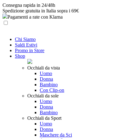
Skip
Consegna rapida in 24/48h
to
Spedizione gratuita in Italia sopra i 69€
content
Pagamenti a rate con Klarna
Chi Siamo
Saldi Estivi
Promo in Store
Shop
Occhiali da vista
Uomo
Donna
Bambino
Con Clip-on
Occhiali da sole
Uomo
Donna
Bambino
Occhiali da Sport
Uomo
Donna
Maschere da Sci