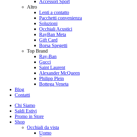
Accessori Sport
Altro
Lenti a contatto
Pacchetti convenienza
Soluzioni
Occhiali Acustici
RayBan Meta
Gift Card
Borsa Spegetti
Top Brand
Ray-Ban
Gucci
Saint Laurent
Alexander McQueen
Philipp Plein
Bottega Veneta
Blog
Contatti
Chi Siamo
Saldi Estivi
Promo in Store
Shop
Occhiali da vista
Uomo