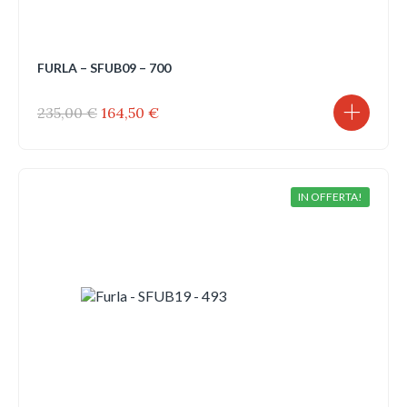
FURLA – SFUB09 – 700
Il
Il
235,00
€
164,50
€
prezzo
prezzo
originale
attuale
era:
è:
235,00 €.
164,50 €.
IN OFFERTA!