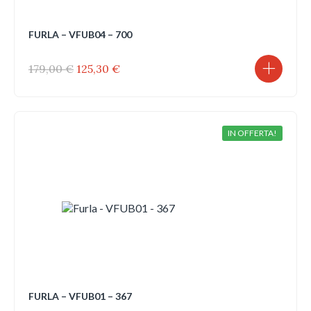
FURLA – VFUB04 – 700
Il
Il
179,00
€
125,30
€
prezzo
prezzo
originale
attuale
era:
è:
179,00 €.
125,30 €.
IN OFFERTA!
FURLA – VFUB01 – 367