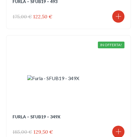
FURLA – SFUB19 – 493
Il
Il
175,00
€
122,50
€
prezzo
prezzo
originale
attuale
era:
è:
175,00 €.
122,50 €.
IN OFFERTA!
FURLA – SFUB19 – 349X
Il
Il
185,00
€
129,50
€