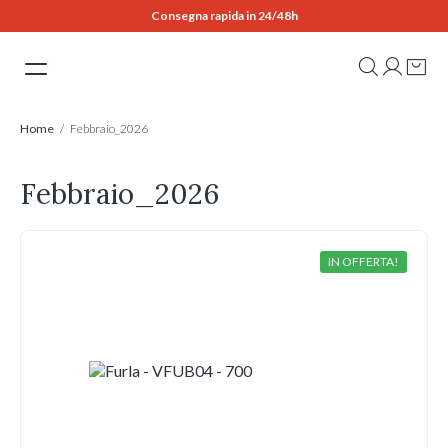
Skip
Consegna rapida in 24/48h
to
content
Home
/ Febbraio_2026
Febbraio_2026
IN OFFERTA!