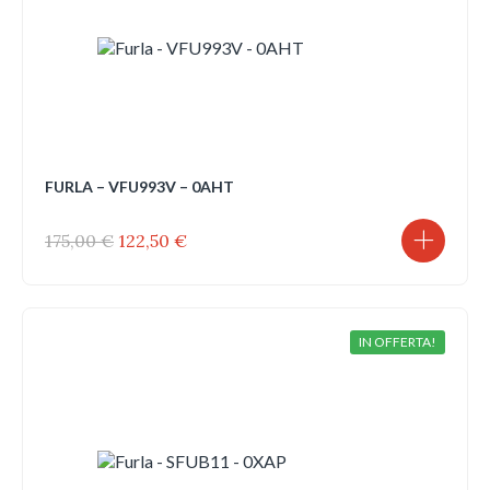
FURLA – VFU993V – 0AHT
Il
Il
175,00
€
122,50
€
prezzo
prezzo
originale
attuale
era:
è:
175,00 €.
122,50 €.
IN OFFERTA!