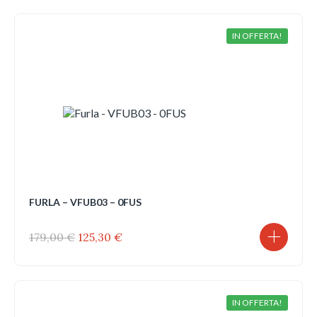
era:
è:
179,00 €.
125,30 €.
IN OFFERTA!
FURLA – VFUB03 – 0FUS
Il
Il
179,00
€
125,30
€
prezzo
prezzo
originale
attuale
era:
è:
179,00 €.
125,30 €.
IN OFFERTA!