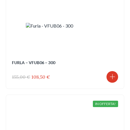
FURLA – VFUB06 – 300
Il
Il
155,00
€
108,50
€
prezzo
prezzo
originale
attuale
era:
è:
155,00 €.
108,50 €.
IN OFFERTA!