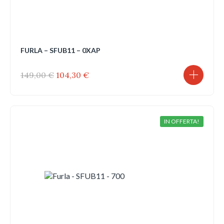
FURLA – SFUB11 – 0XAP
Il
Il
149,00
€
104,30
€
prezzo
prezzo
originale
attuale
era:
è:
149,00 €.
104,30 €.
IN OFFERTA!