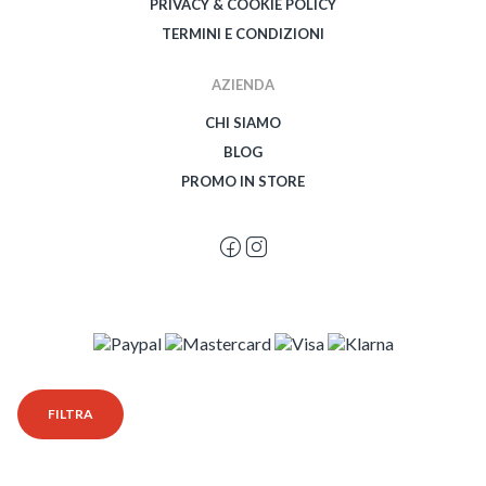
PRIVACY & COOKIE POLICY
TERMINI E CONDIZIONI
AZIENDA
CHI SIAMO
BLOG
PROMO IN STORE
© 2026 Spegetti Visione Superba - Frasimo SRL - P.Iva 02435950999 - Tutti i
FILTRA
diritti riservati - Powered by