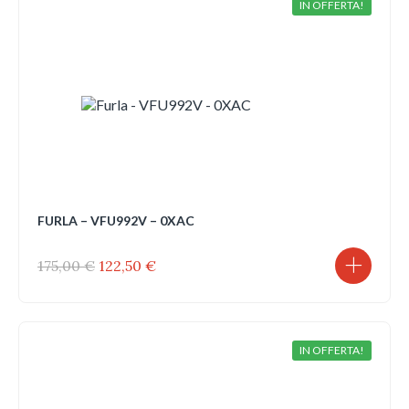
IN OFFERTA!
FURLA – VFU992V – 0XAC
Il
Il
175,00
€
122,50
€
prezzo
prezzo
originale
attuale
era:
è:
175,00 €.
122,50 €.
IN OFFERTA!