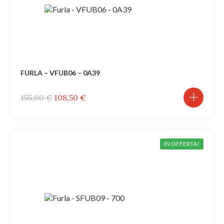
FURLA – VFUB06 – 0A39
Il
Il
155,00
€
108,50
€
prezzo
prezzo
originale
attuale
era:
è:
155,00 €.
108,50 €.
IN OFFERTA!