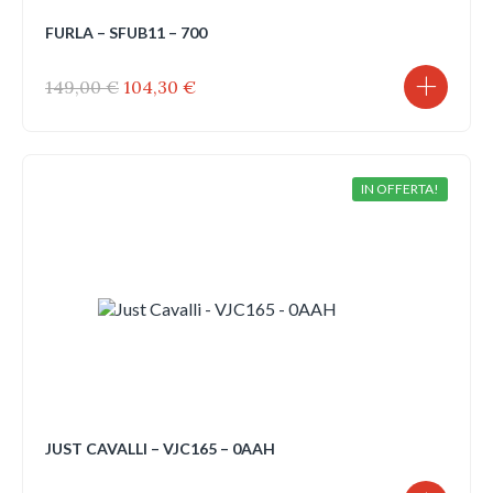
FURLA – SFUB11 – 700
Il
Il
149,00
€
104,30
€
prezzo
prezzo
originale
attuale
era:
è:
149,00 €.
104,30 €.
IN OFFERTA!
JUST CAVALLI – VJC165 – 0AAH