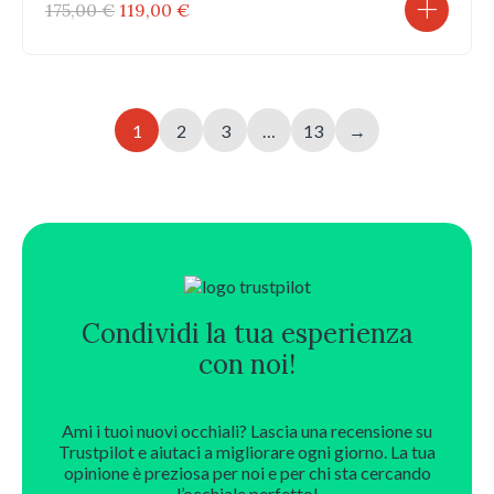
Il
Il
175,00
€
119,00
€
prezzo
prezzo
originale
attuale
era:
è:
175,00 €.
119,00 €.
1
2
3
…
13
→
Condividi la tua esperienza
con noi!
Ami i tuoi nuovi occhiali? Lascia una recensione su
Trustpilot e aiutaci a migliorare ogni giorno. La tua
opinione è preziosa per noi e per chi sta cercando
l’occhiale perfetto!