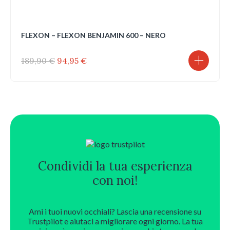
FLEXON – FLEXON BENJAMIN 600 – NERO
Il
Il
189,90
€
94,95
€
prezzo
prezzo
originale
attuale
era:
è:
189,90 €.
94,95 €.
Condividi la tua esperienza
con noi!
Ami i tuoi nuovi occhiali? Lascia una recensione su
Trustpilot e aiutaci a migliorare ogni giorno. La tua