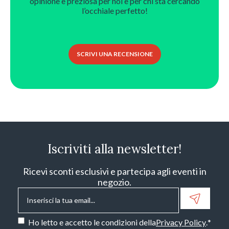
opinione è preziosa per noi e per chi sta cercando
l’occhiale perfetto!
SCRIVI UNA RECENSIONE
Iscriviti alla newsletter!
Ricevi sconti esclusivi e partecipa agli eventi in
negozio.
Email
*
Consenso
*
Ho letto e accetto le condizioni della
Privacy Policy
.
*