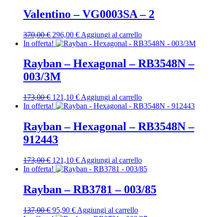
originale
attuale
era:
è:
Valentino – VG0003SA – 2
340,00 €.
272,00 €.
Il
Il
370,00
€
296,00
€
Aggiungi al carrello
prezzo
prezzo
In offerta!
originale
attuale
era:
è:
Rayban – Hexagonal – RB3548N –
370,00 €.
296,00 €.
003/3M
Il
Il
173,00
€
121,10
€
Aggiungi al carrello
prezzo
prezzo
In offerta!
originale
attuale
era:
è:
Rayban – Hexagonal – RB3548N –
173,00 €.
121,10 €.
912443
Il
Il
173,00
€
121,10
€
Aggiungi al carrello
prezzo
prezzo
In offerta!
originale
attuale
era:
è:
Rayban – RB3781 – 003/85
173,00 €.
121,10 €.
Il
Il
137,00
€
95,90
€
Aggiungi al carrello