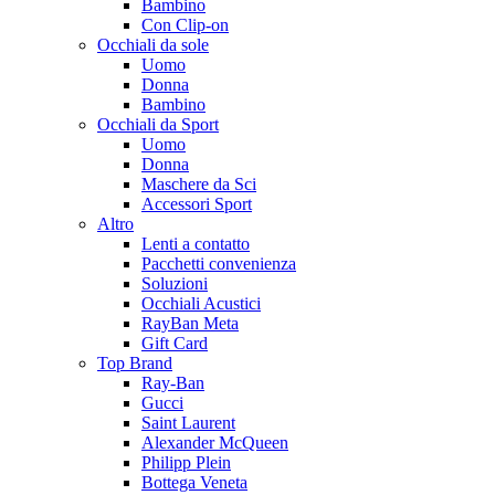
Bambino
Con Clip-on
Occhiali da sole
Uomo
Donna
Bambino
Occhiali da Sport
Uomo
Donna
Maschere da Sci
Accessori Sport
Altro
Lenti a contatto
Pacchetti convenienza
Soluzioni
Occhiali Acustici
RayBan Meta
Gift Card
Top Brand
Ray-Ban
Gucci
Saint Laurent
Alexander McQueen
Philipp Plein
Bottega Veneta