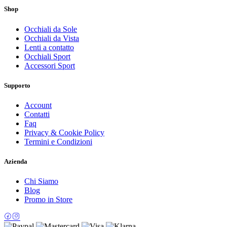
Shop
Occhiali da Sole
Occhiali da Vista
Lenti a contatto
Occhiali Sport
Accessori Sport
Supporto
Account
Contatti
Faq
Privacy & Cookie Policy
Termini e Condizioni
Azienda
Chi Siamo
Blog
Promo in Store