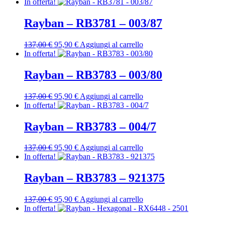
prezzo
prezzo
In offerta!
originale
attuale
era:
è:
Rayban – RB3781 – 003/87
137,00 €.
95,90 €.
Il
Il
137,00
€
95,90
€
Aggiungi al carrello
prezzo
prezzo
In offerta!
originale
attuale
era:
è:
Rayban – RB3783 – 003/80
137,00 €.
95,90 €.
Il
Il
137,00
€
95,90
€
Aggiungi al carrello
prezzo
prezzo
In offerta!
originale
attuale
era:
è:
Rayban – RB3783 – 004/7
137,00 €.
95,90 €.
Il
Il
137,00
€
95,90
€
Aggiungi al carrello
prezzo
prezzo
In offerta!
originale
attuale
era:
è:
Rayban – RB3783 – 921375
137,00 €.
95,90 €.
Il
Il
137,00
€
95,90
€
Aggiungi al carrello
prezzo
prezzo
In offerta!
originale
attuale