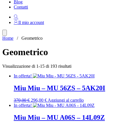
Blog
Contatti
Il mio account
Home
/ Geometrico
Geometrico
Ordina
Visualizzazione di 1-15 di 193 risultati
in
In offerta!
base
al
più
Miu Miu – MU 56ZS – 5AK20I
recente
Il
Il
370,00
€
296,00
€
Aggiungi al carrello
prezzo
prezzo
In offerta!
originale
attuale
era:
è:
Miu Miu – MU A06S – 14L09Z
370,00 €.
296,00 €.