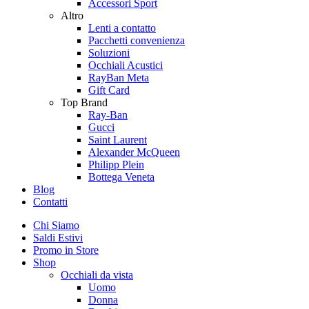
Accessori Sport
Altro
Lenti a contatto
Pacchetti convenienza
Soluzioni
Occhiali Acustici
RayBan Meta
Gift Card
Top Brand
Ray-Ban
Gucci
Saint Laurent
Alexander McQueen
Philipp Plein
Bottega Veneta
Blog
Contatti
Chi Siamo
Saldi Estivi
Promo in Store
Shop
Occhiali da vista
Uomo
Donna