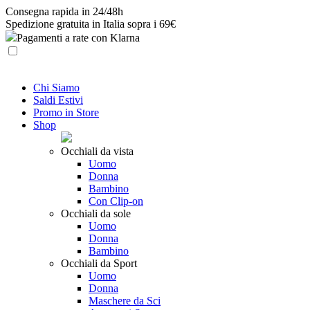
Skip
Consegna rapida in 24/48h
to
Spedizione gratuita in Italia sopra i 69€
content
Pagamenti a rate con Klarna
Chi Siamo
Saldi Estivi
Promo in Store
Shop
Occhiali da vista
Uomo
Donna
Bambino
Con Clip-on
Occhiali da sole
Uomo
Donna
Bambino
Occhiali da Sport
Uomo
Donna
Maschere da Sci