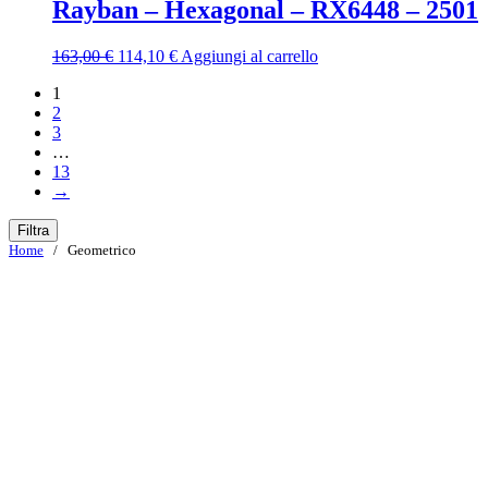
era:
è:
Rayban – Hexagonal – RX6448 – 2501
137,00 €.
95,90 €.
Il
Il
163,00
€
114,10
€
Aggiungi al carrello
prezzo
prezzo
1
originale
attuale
2
era:
è:
3
163,00 €.
114,10 €.
…
13
→
Filtra
Home
/ Geometrico