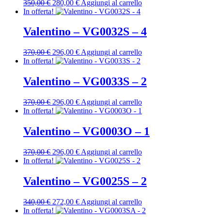
Il
Il
350,00
€
280,00
€
Aggiungi al carrello
prezzo
prezzo
In offerta!
originale
attuale
era:
è:
Valentino – VG0032S – 4
350,00 €.
280,00 €.
Il
Il
370,00
€
296,00
€
Aggiungi al carrello
prezzo
prezzo
In offerta!
originale
attuale
era:
è:
Valentino – VG0033S – 2
370,00 €.
296,00 €.
Il
Il
370,00
€
296,00
€
Aggiungi al carrello
prezzo
prezzo
In offerta!
originale
attuale
era:
è:
Valentino – VG0003O – 1
370,00 €.
296,00 €.
Il
Il
370,00
€
296,00
€
Aggiungi al carrello
prezzo
prezzo
In offerta!
originale
attuale
era:
è:
Valentino – VG0025S – 2
370,00 €.
296,00 €.
Il
Il
340,00
€
272,00
€
Aggiungi al carrello
prezzo
prezzo
In offerta!