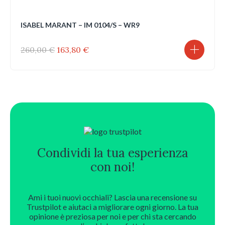
ISABEL MARANT – IM 0104/S – WR9
Il
Il
260,00
€
163,80
€
prezzo
prezzo
originale
attuale
era:
è:
260,00 €.
163,80 €.
Condividi la tua esperienza
con noi!
Ami i tuoi nuovi occhiali? Lascia una recensione su
Trustpilot e aiutaci a migliorare ogni giorno. La tua
opinione è preziosa per noi e per chi sta cercando