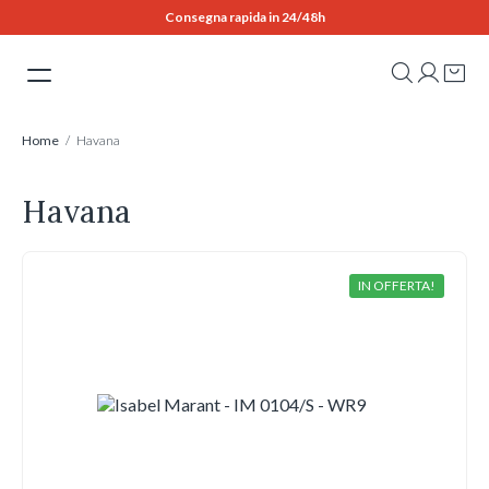
Skip
Consegna rapida in 24/48h
to
content
Home
/ Havana
Havana
IN OFFERTA!