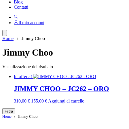
Blog
Contatti
Il mio account
Home
/ Jimmy Choo
Jimmy Choo
Visualizzazione del risultato
In offerta!
JIMMY CHOO – JC262 – ORO
Il
Il
310,00
€
155,00
€
Aggiungi al carrello
prezzo
prezzo
originale
attuale
Filtra
era:
è:
Home
/ Jimmy Choo
310,00 €.
155,00 €.