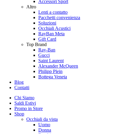
Accessori Sport
Altro
Lenti a contatto
Pacchetti convenienza
Soluzioni
Occhiali Acustici
RayBan Meta
Gift Card
Top Brand
Ray-Ban
Gucci
Saint Laurent
Alexander McQueen
Philipp Plein
Bottega Veneta
Blog
Contatti
Chi Siamo
Saldi Estivi
Promo in Store
Shop
Occhiali da vista
Uomo
Donna