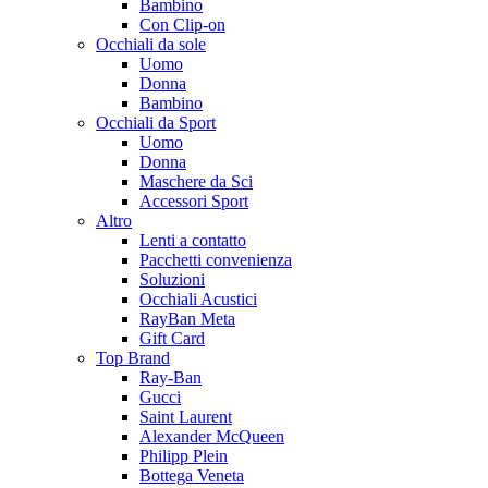
Bambino
Con Clip-on
Occhiali da sole
Uomo
Donna
Bambino
Occhiali da Sport
Uomo
Donna
Maschere da Sci
Accessori Sport
Altro
Lenti a contatto
Pacchetti convenienza
Soluzioni
Occhiali Acustici
RayBan Meta
Gift Card
Top Brand
Ray-Ban
Gucci
Saint Laurent
Alexander McQueen
Philipp Plein
Bottega Veneta