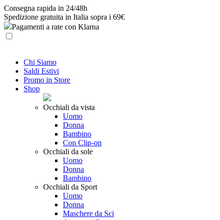
Skip
Consegna rapida in 24/48h
to
Spedizione gratuita in Italia sopra i 69€
content
Pagamenti a rate con Klarna
Chi Siamo
Saldi Estivi
Promo in Store
Shop
Occhiali da vista
Uomo
Donna
Bambino
Con Clip-on
Occhiali da sole
Uomo
Donna
Bambino
Occhiali da Sport
Uomo
Donna
Maschere da Sci