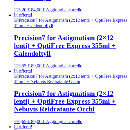
Il
Il
115,20
€
84,00
€
Aggiungi al carrello
prezzo
prezzo
In offerta!
originale
attuale
era:
è:
115,20 €.
84,00 €.
Precision7 for Astigmatism (2×12
lenti) + OptiFree Express 355ml +
Calendoftyll
Il
Il
113,55
€
89,00
€
Aggiungi al carrello
prezzo
prezzo
In offerta!
originale
attuale
era:
è:
113,55 €.
89,00 €.
Precision7 for Astigmatism (2×12
lenti) + OptiFree Express 355ml +
Nebuvis Reidratante Occhi
Il
Il
115,65
€
89,00
€
Aggiungi al carrello
prezzo
prezzo
In offerta!