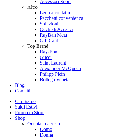
Accessori Sport
Altro
Lenti a contatto
Pacchetti convenienza
Soluzioni
Occhiali Acustici
RayBan Meta
Gift Card
Top Brand
Ray-Ban
Gucci
Saint Laurent
Alexander McQueen
Philipp Plein
Bottega Veneta
Blog
Contatti
Chi Siamo
Saldi Estivi
Promo in Store
Shop
Occhiali da vista
Uomo
Donna