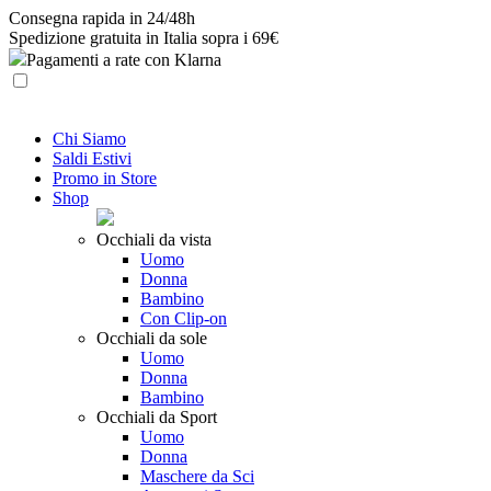
Skip
Consegna rapida in 24/48h
to
Spedizione gratuita in Italia sopra i 69€
content
Pagamenti a rate con Klarna
Chi Siamo
Saldi Estivi
Promo in Store
Shop
Occhiali da vista
Uomo
Donna
Bambino
Con Clip-on
Occhiali da sole
Uomo
Donna
Bambino
Occhiali da Sport
Uomo
Donna
Maschere da Sci