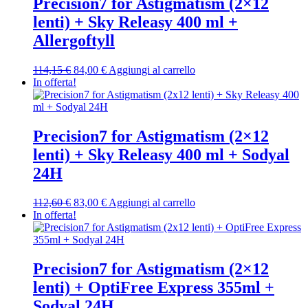
Precision7 for Astigmatism (2×12
lenti) + Sky Releasy 400 ml +
Allergoftyll
Il
Il
114,15
€
84,00
€
Aggiungi al carrello
prezzo
prezzo
In offerta!
originale
attuale
era:
è:
114,15 €.
84,00 €.
Precision7 for Astigmatism (2×12
lenti) + Sky Releasy 400 ml + Sodyal
24H
Il
Il
112,60
€
83,00
€
Aggiungi al carrello
prezzo
prezzo
In offerta!
originale
attuale
era:
è:
112,60 €.
83,00 €.
Precision7 for Astigmatism (2×12
lenti) + OptiFree Express 355ml +
Sodyal 24H