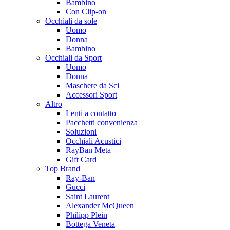
Bambino
Con Clip-on
Occhiali da sole
Uomo
Donna
Bambino
Occhiali da Sport
Uomo
Donna
Maschere da Sci
Accessori Sport
Altro
Lenti a contatto
Pacchetti convenienza
Soluzioni
Occhiali Acustici
RayBan Meta
Gift Card
Top Brand
Ray-Ban
Gucci
Saint Laurent
Alexander McQueen
Philipp Plein
Bottega Veneta