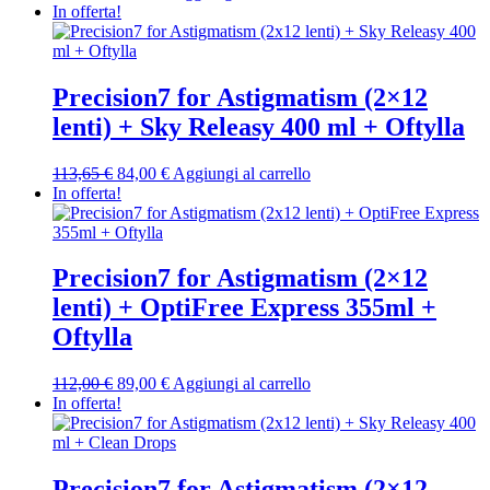
prezzo
prezzo
In offerta!
originale
attuale
era:
è:
111,45 €.
89,00 €.
Precision7 for Astigmatism (2×12
lenti) + Sky Releasy 400 ml + Oftylla
Il
Il
113,65
€
84,00
€
Aggiungi al carrello
prezzo
prezzo
In offerta!
originale
attuale
era:
è:
113,65 €.
84,00 €.
Precision7 for Astigmatism (2×12
lenti) + OptiFree Express 355ml +
Oftylla
Il
Il
112,00
€
89,00
€
Aggiungi al carrello
prezzo
prezzo
In offerta!
originale
attuale
era:
è:
112,00 €.
89,00 €.
Precision7 for Astigmatism (2×12