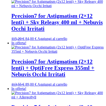
originale
attuale
era:
è:
115,65 €.
89,00 €.
Precision7 for Astigmatism (2×12
lenti) + Sky Releasy 400 ml + Nebuvis
Occhi Irritati
Il
Il
115,20
€
84,00
€
Aggiungi al carrello
prezzo
prezzo
In offerta!
originale
attuale
era:
è:
115,20 €.
84,00 €.
Precision7 for Astigmatism (2×12
lenti) + OptiFree Express 355ml +
Nebuvis Occhi Irritati
Il
Il
113,55
€
89,00
€
Aggiungi al carrello
prezzo
prezzo
In offerta!
originale
attuale
era:
è:
113,55 €.
89,00 €.