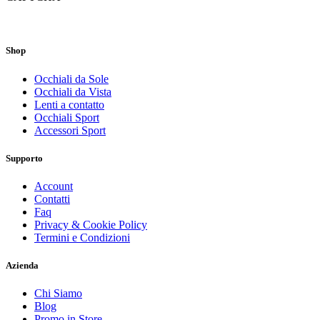
Shop
Occhiali da Sole
Occhiali da Vista
Lenti a contatto
Occhiali Sport
Accessori Sport
Supporto
Account
Contatti
Faq
Privacy & Cookie Policy
Termini e Condizioni
Azienda
Chi Siamo
Blog
Promo in Store