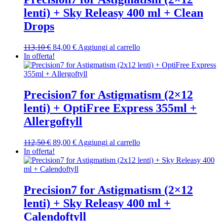
lenti) + Sky Releasy 400 ml + Clean
Drops
Il
Il
113,10
€
84,00
€
Aggiungi al carrello
prezzo
prezzo
In offerta!
originale
attuale
era:
è:
113,10 €.
84,00 €.
Precision7 for Astigmatism (2×12
lenti) + OptiFree Express 355ml +
Allergoftyll
Il
Il
112,50
€
89,00
€
Aggiungi al carrello
prezzo
prezzo
In offerta!
originale
attuale
era:
è:
112,50 €.
89,00 €.
Precision7 for Astigmatism (2×12
lenti) + Sky Releasy 400 ml +
Calendoftyll