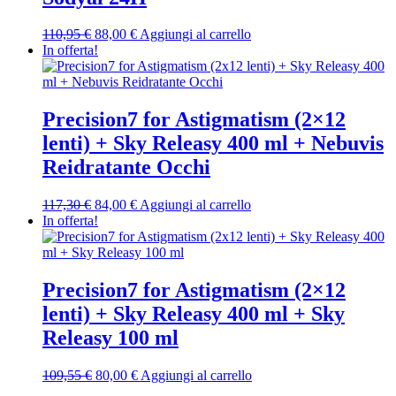
Il
Il
110,95
€
88,00
€
Aggiungi al carrello
prezzo
prezzo
In offerta!
originale
attuale
era:
è:
110,95 €.
88,00 €.
Precision7 for Astigmatism (2×12
lenti) + Sky Releasy 400 ml + Nebuvis
Reidratante Occhi
Il
Il
117,30
€
84,00
€
Aggiungi al carrello
prezzo
prezzo
In offerta!
originale
attuale
era:
è:
117,30 €.
84,00 €.
Precision7 for Astigmatism (2×12
lenti) + Sky Releasy 400 ml + Sky
Releasy 100 ml
Il
Il
109,55
€
80,00
€
Aggiungi al carrello
prezzo
prezzo