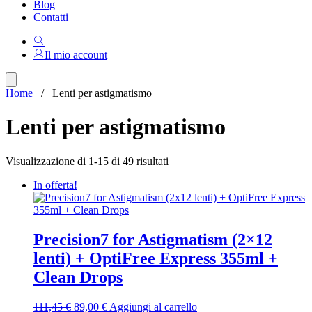
Blog
Contatti
Il mio account
Home
/ Lenti per astigmatismo
Lenti per astigmatismo
Ordina
Visualizzazione di 1-15 di 49 risultati
in
In offerta!
base
al
più
recente
Precision7 for Astigmatism (2×12
lenti) + OptiFree Express 355ml +
Clean Drops
Il
Il
111,45
€
89,00
€
Aggiungi al carrello