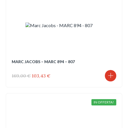
MARC JACOBS – MARC 894 – 807
Il
Il
169,00
€
103,43
€
prezzo
prezzo
originale
attuale
era:
è:
169,00 €.
103,43 €.
IN OFFERTA!