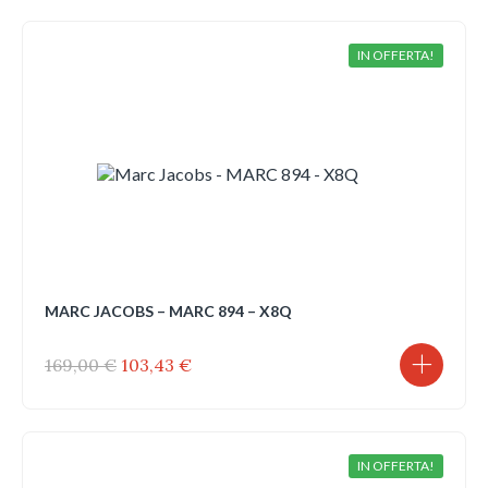
era:
è:
225,00 €.
153,00 €.
IN OFFERTA!
MARC JACOBS – MARC 894 – X8Q
Il
Il
169,00
€
103,43
€
prezzo
prezzo
originale
attuale
era:
è:
169,00 €.
103,43 €.
IN OFFERTA!