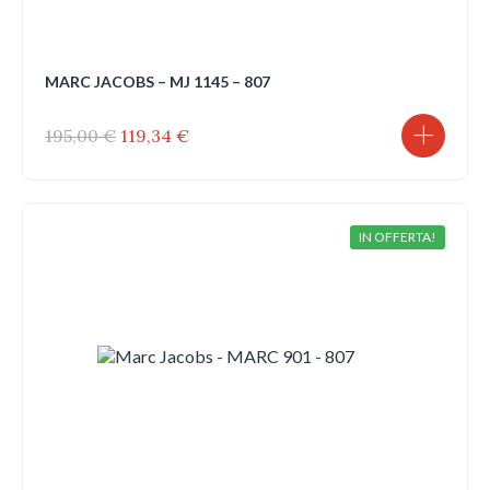
MARC JACOBS – MJ 1145 – 807
Il
Il
195,00
€
119,34
€
prezzo
prezzo
originale
attuale
era:
è:
195,00 €.
119,34 €.
IN OFFERTA!