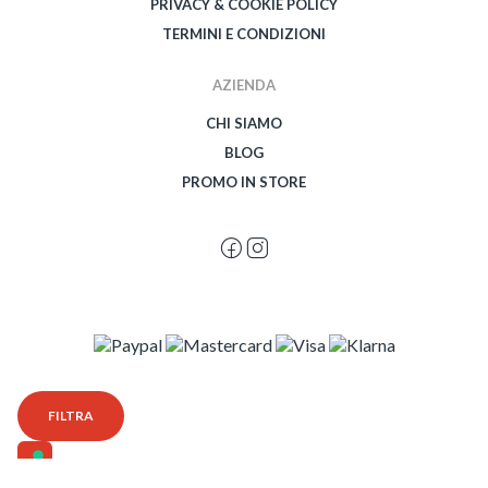
PRIVACY & COOKIE POLICY
TERMINI E CONDIZIONI
AZIENDA
CHI SIAMO
BLOG
PROMO IN STORE
© 2026 Spegetti Visione Superba - Frasimo SRL - P.Iva 02435950999 - Tutti i
FILTRA
diritti riservati - Powered by