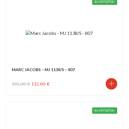
IN OFFERTA!
MARC JACOBS – MJ 1138/S – 807
Il
Il
195,00
€
132,60
€
prezzo
prezzo
originale
attuale
era:
è:
195,00 €.
132,60 €.
IN OFFERTA!