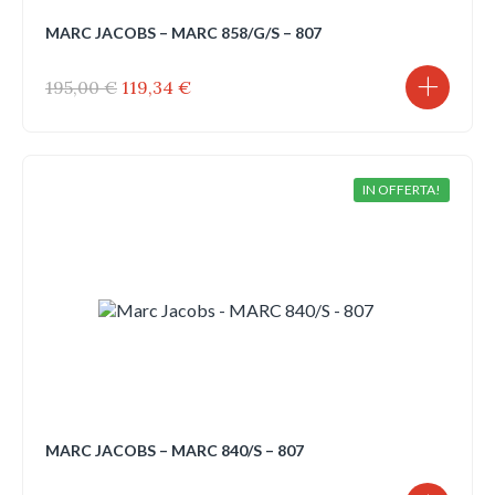
MARC JACOBS – MARC 858/G/S – 807
Il
Il
195,00
€
119,34
€
prezzo
prezzo
originale
attuale
era:
è:
195,00 €.
119,34 €.
IN OFFERTA!
MARC JACOBS – MARC 840/S – 807