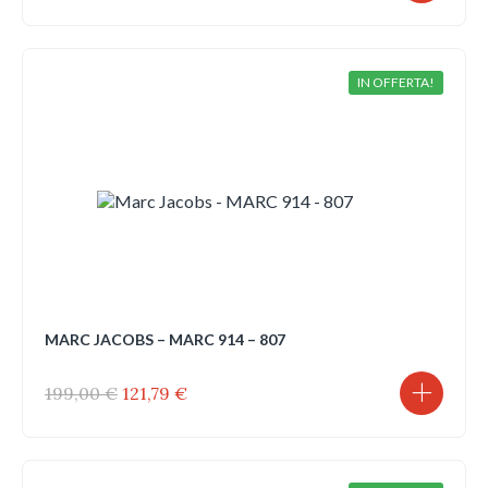
prezzo
prezzo
originale
attuale
era:
è:
199,00 €.
121,79 €.
IN OFFERTA!
MARC JACOBS – MARC 914 – 807
Il
Il
199,00
€
121,79
€
prezzo
prezzo
originale
attuale
era:
è:
199,00 €.
121,79 €.