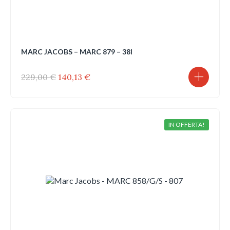
MARC JACOBS – MARC 879 – 38I
Il
Il
229,00
€
140,13
€
prezzo
prezzo
originale
attuale
era:
è:
229,00 €.
140,13 €.
IN OFFERTA!