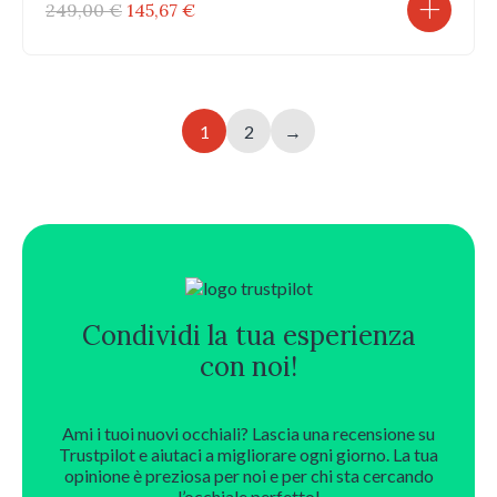
Il
Il
249,00
€
145,67
€
prezzo
prezzo
originale
attuale
era:
è:
249,00 €.
145,67 €.
1
2
→
Condividi la tua esperienza
con noi!
Ami i tuoi nuovi occhiali? Lascia una recensione su
Trustpilot e aiutaci a migliorare ogni giorno. La tua
opinione è preziosa per noi e per chi sta cercando
l’occhiale perfetto!