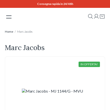
Skip
Consegna rapida in 24/48h
to
content
Home
/ Marc Jacobs
Marc Jacobs
IN OFFERTA!