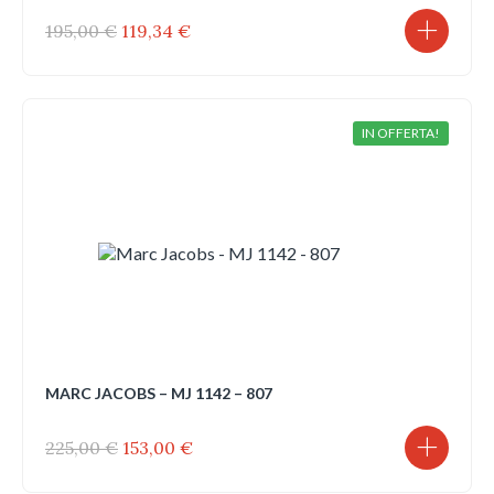
Il
Il
195,00
€
119,34
€
prezzo
prezzo
originale
attuale
era:
è:
195,00 €.
119,34 €.
IN OFFERTA!
MARC JACOBS – MJ 1142 – 807
Il
Il
225,00
€
153,00
€
prezzo
prezzo
originale
attuale