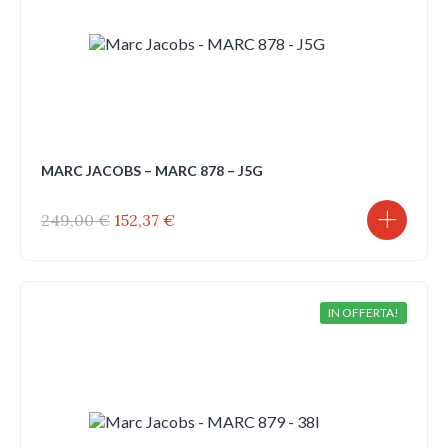
MARC JACOBS – MARC 878 – J5G
Il
Il
249,00
€
152,37
€
prezzo
prezzo
originale
attuale
era:
è:
249,00 €.
152,37 €.
IN OFFERTA!