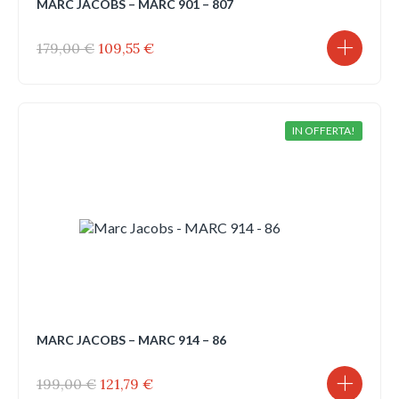
MARC JACOBS – MARC 901 – 807
Il
Il
179,00
€
109,55
€
prezzo
prezzo
originale
attuale
era:
è:
179,00 €.
109,55 €.
IN OFFERTA!
MARC JACOBS – MARC 914 – 86
Il
Il
199,00
€
121,79
€