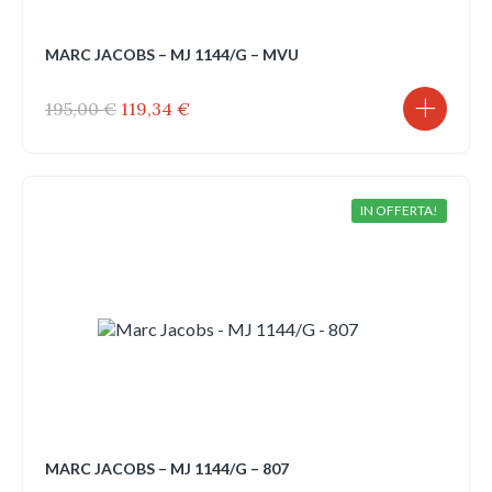
MARC JACOBS – MJ 1144/G – MVU
Il
Il
195,00
€
119,34
€
prezzo
prezzo
originale
attuale
era:
è:
195,00 €.
119,34 €.
IN OFFERTA!
MARC JACOBS – MJ 1144/G – 807