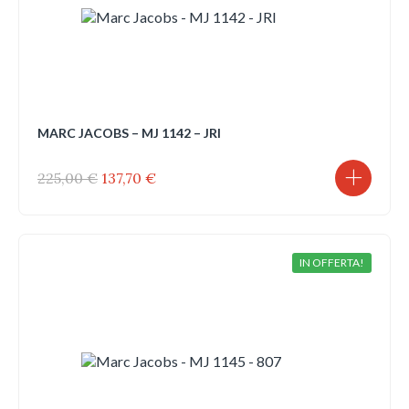
MARC JACOBS – MJ 1142 – JRI
Il
Il
225,00
€
137,70
€
prezzo
prezzo
originale
attuale
era:
è:
225,00 €.
137,70 €.
IN OFFERTA!