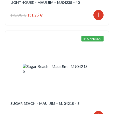
LIGHTHOUSE – MAUI JIM – MJ0423S – 40
Il
Il
175,00
€
131,25
€
prezzo
prezzo
originale
attuale
era:
è:
175,00 €.
131,25 €.
IN OFFERTA!
SUGAR BEACH – MAUI JIM – MJ0421S – 5