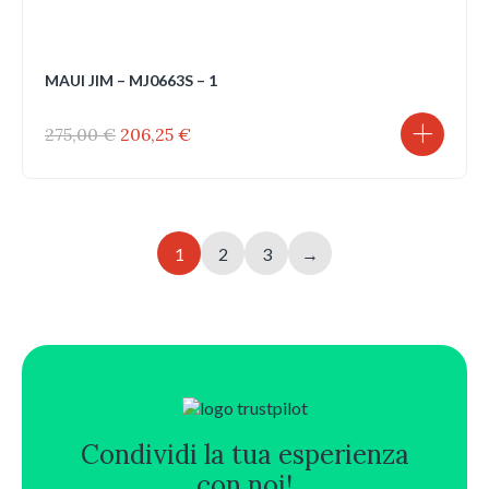
MAUI JIM – MJ0663S – 1
Il
Il
275,00
€
206,25
€
prezzo
prezzo
originale
attuale
era:
è:
275,00 €.
206,25 €.
1
2
3
→
Condividi la tua esperienza
con noi!