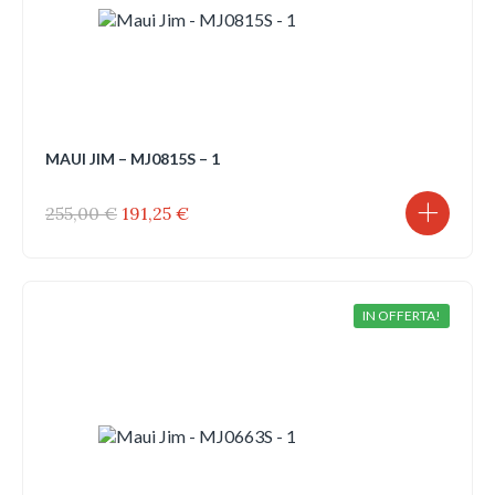
MAUI JIM – MJ0815S – 1
Il
Il
255,00
€
191,25
€
prezzo
prezzo
originale
attuale
era:
è:
255,00 €.
191,25 €.
IN OFFERTA!