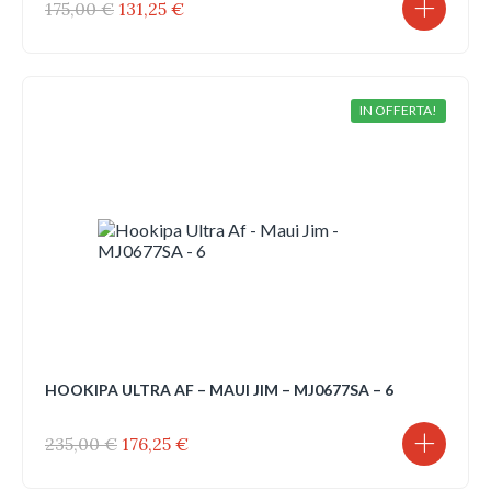
Il
Il
175,00
€
131,25
€
prezzo
prezzo
originale
attuale
era:
è:
175,00 €.
131,25 €.
IN OFFERTA!
HOOKIPA ULTRA AF – MAUI JIM – MJ0677SA – 6
Il
Il
235,00
€
176,25
€
prezzo
prezzo
originale
attuale