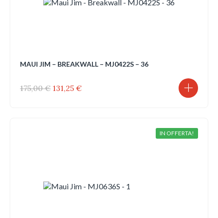
MAUI JIM – BREAKWALL – MJ0422S – 36
Il
Il
175,00
€
131,25
€
prezzo
prezzo
originale
attuale
era:
è:
175,00 €.
131,25 €.
IN OFFERTA!