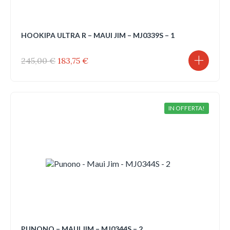
HOOKIPA ULTRA R – MAUI JIM – MJ0339S – 1
Il
Il
245,00
€
183,75
€
prezzo
prezzo
originale
attuale
era:
è:
245,00 €.
183,75 €.
IN OFFERTA!
PUNONO – MAUI JIM – MJ0344S – 2