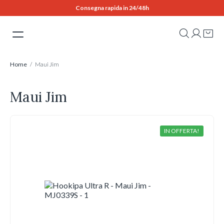
Skip
Consegna rapida in 24/48h
to
content
Home
/ Maui Jim
Maui Jim
IN OFFERTA!