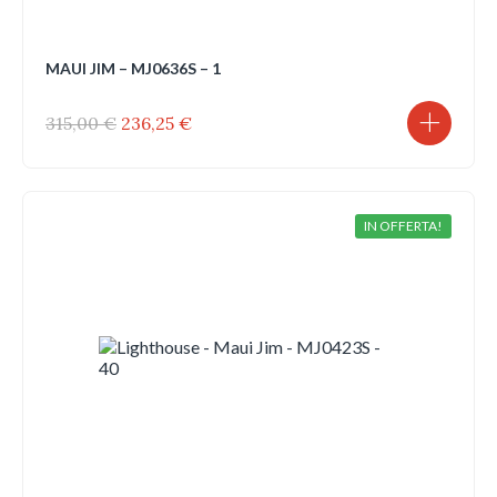
MAUI JIM – MJ0636S – 1
Il
Il
315,00
€
236,25
€
prezzo
prezzo
originale
attuale
era:
è:
315,00 €.
236,25 €.
IN OFFERTA!