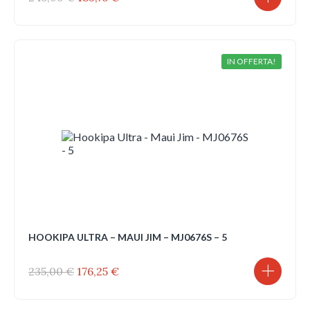
prezzo
prezzo
originale
attuale
era:
è:
245,00 €.
183,75 €.
IN OFFERTA!
HOOKIPA ULTRA – MAUI JIM – MJ0676S – 5
Il
Il
235,00
€
176,25
€
prezzo
prezzo
originale
attuale