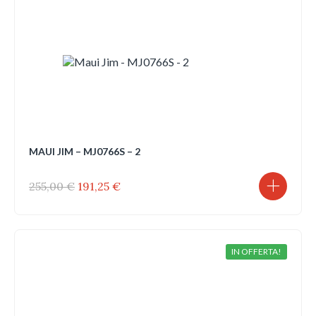
MAUI JIM – MJ0766S – 2
Il
Il
255,00
€
191,25
€
prezzo
prezzo
originale
attuale
era:
è:
255,00 €.
191,25 €.
IN OFFERTA!