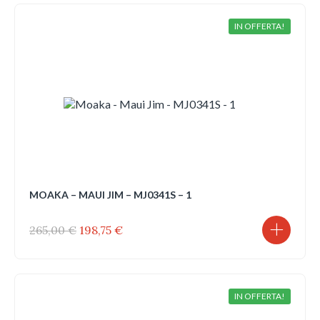
era:
è:
235,00 €.
176,25 €.
IN OFFERTA!
MOAKA – MAUI JIM – MJ0341S – 1
Il
Il
265,00
€
198,75
€
prezzo
prezzo
originale
attuale
era:
è:
265,00 €.
198,75 €.
IN OFFERTA!