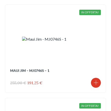
era:
è:
235,00 €.
176,25 €.
IN OFFERTA!
MAUI JIM – MJ0746S – 1
Il
Il
255,00
€
191,25
€
prezzo
prezzo
originale
attuale
era:
è:
255,00 €.
191,25 €.
IN OFFERTA!