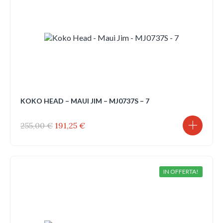
KOKO HEAD – MAUI JIM – MJ0737S – 7
Il
Il
255,00
€
191,25
€
prezzo
prezzo
originale
attuale
era:
è:
255,00 €.
191,25 €.
IN OFFERTA!