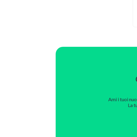
Ami i tuoi nuo
La t