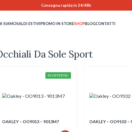
Consegna rapida in 24/48h
HI SIAMO
SALDI ESTIVI
PROMO IN STORE
SHOP
BLOG
CONTATTI
Occhiali Da Sole Sport
IN OFFERTA!
OAKLEY – OO9013 – 9013M7
OAKLEY – OO9102 – 