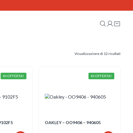
Ordina
Visualizzazione di 12 risultati
in
base
al
più
recente
IN OFFERTA!
IN OFFERTA!
9102F5
OAKLEY – OO9406 – 940605