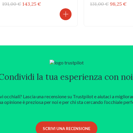
Il
Il
Il
Il
191,00
€
143,25
€
131,00
€
98,25
€
prezzo
prezzo
prezzo
pr
originale
attuale
originale
at
era:
è:
era:
è:
191,00 €.
143,25 €.
131,00 €.
98,
Condividi la tua esperienza con noi
vi occhiali? Lascia una recensione su Trustpilot e aiutaci a migliora
ua opinione è preziosa per noi e per chi sta cercando l’occhiale perf
SCRIVI UNA RECENSIONE