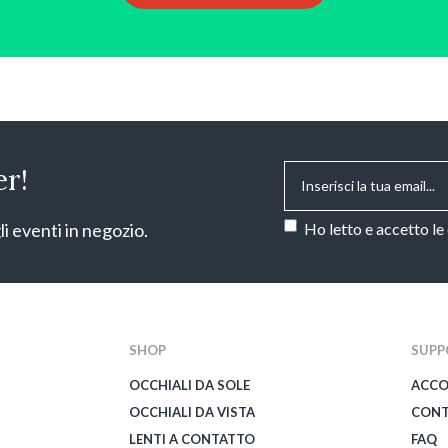
Email
*
er!
Consenso
*
li eventi in negozio.
Ho letto e accetto le
CAPTCHA
SHOP
SUPP
OCCHIALI DA SOLE
ACC
OCCHIALI DA VISTA
CONT
LENTI A CONTATTO
FAQ