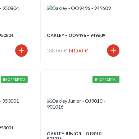
950804
OAKLEY – OO9496 – 949609
Il
Il
188,00
€
141,00
€
rezzo
prezzo
prezzo
tuale
originale
attuale
era:
è:
5,75 €.
188,00 €.
141,00 €.
IN OFFERTA!
IN OFFERTA!
953001
OAKLEY JUNIOR – OJ9010 –
901016