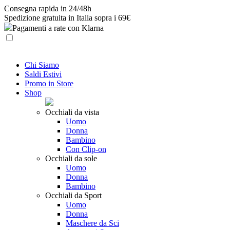
Skip
Consegna rapida in 24/48h
to
Spedizione gratuita in Italia sopra i 69€
content
Pagamenti a rate con Klarna
Chi Siamo
Saldi Estivi
Promo in Store
Shop
Occhiali da vista
Uomo
Donna
Bambino
Con Clip-on
Occhiali da sole
Uomo
Donna
Bambino
Occhiali da Sport
Uomo
Donna
Maschere da Sci