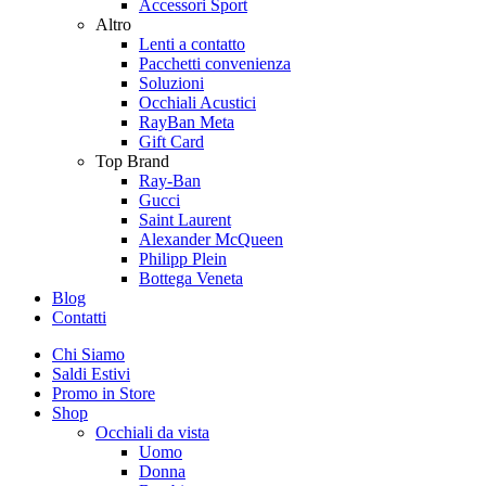
Accessori Sport
Altro
Lenti a contatto
Pacchetti convenienza
Soluzioni
Occhiali Acustici
RayBan Meta
Gift Card
Top Brand
Ray-Ban
Gucci
Saint Laurent
Alexander McQueen
Philipp Plein
Bottega Veneta
Blog
Contatti
Chi Siamo
Saldi Estivi
Promo in Store
Shop
Occhiali da vista
Uomo
Donna