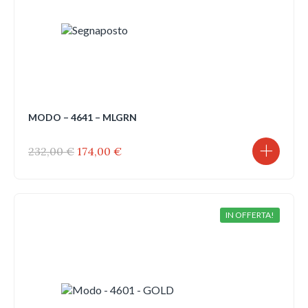
MODO – 4641 – MLGRN
Il
Il
232,00
€
174,00
€
prezzo
prezzo
originale
attuale
era:
è:
232,00 €.
174,00 €.
IN OFFERTA!