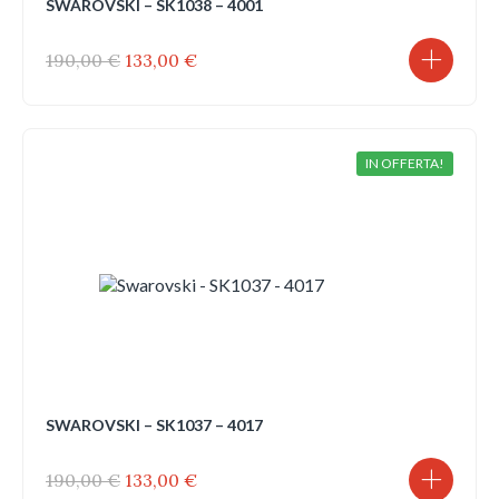
SWAROVSKI – SK1038 – 4001
Il
Il
190,00
€
133,00
€
prezzo
prezzo
originale
attuale
era:
è:
190,00 €.
133,00 €.
IN OFFERTA!
SWAROVSKI – SK1037 – 4017
Il
Il
190,00
€
133,00
€