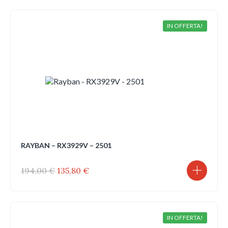
era:
è:
194,00 €.
135,80 €.
IN OFFERTA!
RAYBAN – RX3929V – 2501
Il
Il
194,00
€
135,80
€
prezzo
prezzo
originale
attuale
era:
è:
194,00 €.
135,80 €.
IN OFFERTA!