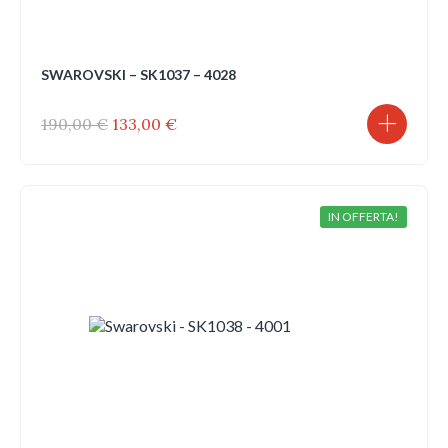
SWAROVSKI – SK1037 – 4028
Il
Il
190,00
€
133,00
€
prezzo
prezzo
originale
attuale
era:
è:
190,00 €.
133,00 €.
IN OFFERTA!