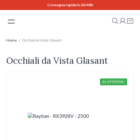
Skip
Consegna rapida in 24/48h
to
content
Home
/ Occhiali da Vista Glasant
Occhiali da Vista Glasant
IN OFFERTA!