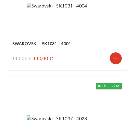
SWAROVSKI – SK1031 – 4004
Il
Il
190,00
€
133,00
€
prezzo
prezzo
originale
attuale
era:
è:
190,00 €.
133,00 €.
IN OFFERTA!