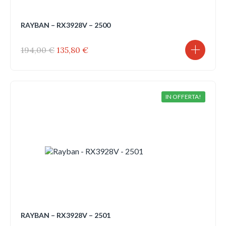
RAYBAN – RX3928V – 2500
Il
Il
194,00
€
135,80
€
prezzo
prezzo
originale
attuale
era:
è:
194,00 €.
135,80 €.
IN OFFERTA!
RAYBAN – RX3928V – 2501