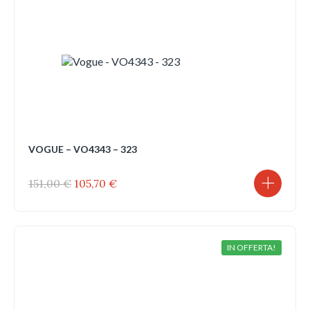
VOGUE – VO4343 – 323
Il
Il
151,00
€
105,70
€
prezzo
prezzo
originale
attuale
era:
è:
151,00 €.
105,70 €.
IN OFFERTA!