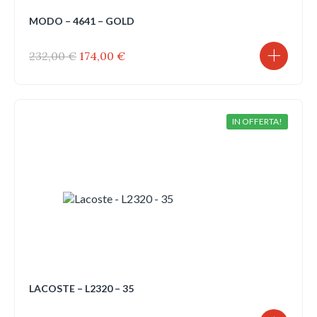
MODO – 4641 – GOLD
Il
Il
232,00
€
174,00
€
prezzo
prezzo
originale
attuale
era:
è:
232,00 €.
174,00 €.
IN OFFERTA!
LACOSTE – L2320 – 35