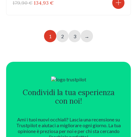
Il
Il
179,90
€
134,93
€
prezzo
prezzo
originale
attuale
era:
è:
179,90 €.
134,93 €.
1
2
3
→
Condividi la tua esperienza
con noi!
Ami i tuoi nuovi occhiali? Lascia una recensione su
Trustpilot e aiutaci a migliorare ogni giorno. La tua
opinione è preziosa per noi e per chi sta cercando
l’occhiale perfetto!