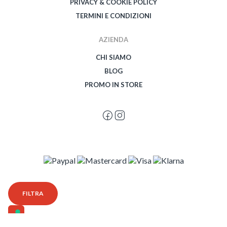
PRIVACY & COOKIE POLICY
TERMINI E CONDIZIONI
AZIENDA
CHI SIAMO
BLOG
PROMO IN STORE
© 2026 Spegetti Visione Superba - Frasimo SRL - P.Iva 02435950999 - Tutti i
FILTRA
diritti riservati - Powered by