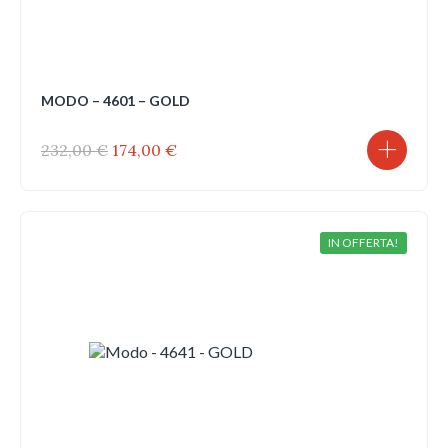
MODO – 4601 – GOLD
Il
Il
232,00
€
174,00
€
prezzo
prezzo
originale
attuale
era:
è:
232,00 €.
174,00 €.
IN OFFERTA!