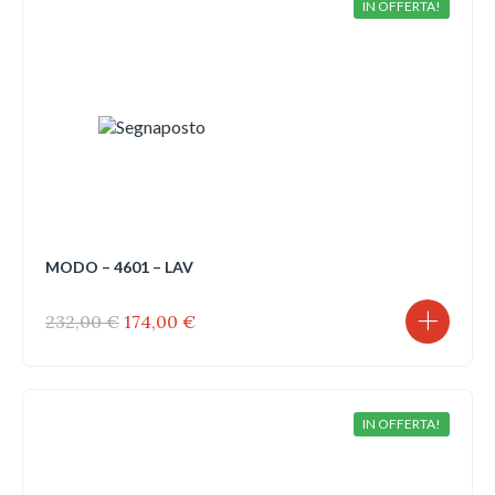
IN OFFERTA!
MODO – 4601 – LAV
Il
Il
232,00
€
174,00
€
prezzo
prezzo
originale
attuale
era:
è:
232,00 €.
174,00 €.
IN OFFERTA!