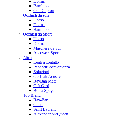
Donna
Bambino
Con Clip-on
Occhiali da sole
Uomo
Donna
Bambino
Occhiali da Sport
Uomo
Donna
Maschere da Sci
Accessori Sport
Altro
Lenti a contatto
Pacchetti convenienza
Soluzioni
Occhiali Acustici
RayBan Meta
Gift Card
Borsa Spegetti
Top Brand
Ray-Ban
Gucci
Saint Laurent
Alexander McQueen