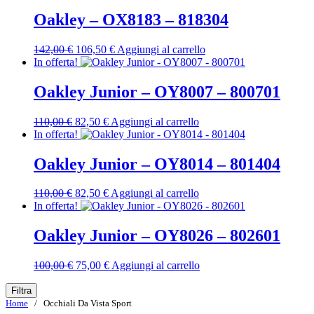
originale
attuale
era:
è:
Oakley – OX8183 – 818304
184,00 €.
138,00 €.
Il
Il
142,00
€
106,50
€
Aggiungi al carrello
prezzo
prezzo
In offerta!
originale
attuale
era:
è:
Oakley Junior – OY8007 – 800701
142,00 €.
106,50 €.
Il
Il
110,00
€
82,50
€
Aggiungi al carrello
prezzo
prezzo
In offerta!
originale
attuale
era:
è:
Oakley Junior – OY8014 – 801404
110,00 €.
82,50 €.
Il
Il
110,00
€
82,50
€
Aggiungi al carrello
prezzo
prezzo
In offerta!
originale
attuale
era:
è:
Oakley Junior – OY8026 – 802601
110,00 €.
82,50 €.
Il
Il
100,00
€
75,00
€
Aggiungi al carrello
prezzo
prezzo
originale
attuale
Filtra
era:
è:
Home
/ Occhiali Da Vista Sport