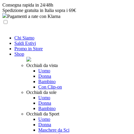
Skip
Consegna rapida in 24/48h
to
Spedizione gratuita in Italia sopra i 69€
content
Pagamenti a rate con Klarna
Chi Siamo
Saldi Estivi
Promo in Store
Shop
Occhiali da vista
Uomo
Donna
Bambino
Con Clip-on
Occhiali da sole
Uomo
Donna
Bambino
Occhiali da Sport
Uomo
Donna
Maschere da Sci