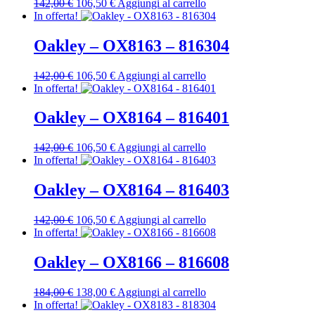
Il
Il
142,00
€
106,50
€
Aggiungi al carrello
prezzo
prezzo
In offerta!
originale
attuale
era:
è:
Oakley – OX8163 – 816304
142,00 €.
106,50 €.
Il
Il
142,00
€
106,50
€
Aggiungi al carrello
prezzo
prezzo
In offerta!
originale
attuale
era:
è:
Oakley – OX8164 – 816401
142,00 €.
106,50 €.
Il
Il
142,00
€
106,50
€
Aggiungi al carrello
prezzo
prezzo
In offerta!
originale
attuale
era:
è:
Oakley – OX8164 – 816403
142,00 €.
106,50 €.
Il
Il
142,00
€
106,50
€
Aggiungi al carrello
prezzo
prezzo
In offerta!
originale
attuale
era:
è:
Oakley – OX8166 – 816608
142,00 €.
106,50 €.
Il
Il
184,00
€
138,00
€
Aggiungi al carrello
prezzo
prezzo
In offerta!