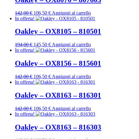
142,00 €.
106,50 €.
Il
Il
142,00
€
106,50
€
Aggiungi al carrello
prezzo
prezzo
In offerta!
originale
attuale
era:
è:
Oakley – OX8105 – 810501
142,00 €.
106,50 €.
Il
Il
194,00
€
145,50
€
Aggiungi al carrello
prezzo
prezzo
In offerta!
originale
attuale
era:
è:
Oakley – OX8156 – 815601
194,00 €.
145,50 €.
Il
Il
142,00
€
106,50
€
Aggiungi al carrello
prezzo
prezzo
In offerta!
originale
attuale
era:
è:
Oakley – OX8163 – 816301
142,00 €.
106,50 €.
Il
Il
142,00
€
106,50
€
Aggiungi al carrello
prezzo
prezzo
In offerta!
originale
attuale
era:
è:
Oakley – OX8163 – 816303
142,00 €.
106,50 €.