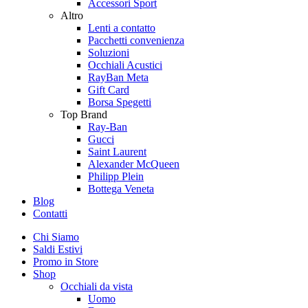
Accessori Sport
Altro
Lenti a contatto
Pacchetti convenienza
Soluzioni
Occhiali Acustici
RayBan Meta
Gift Card
Borsa Spegetti
Top Brand
Ray-Ban
Gucci
Saint Laurent
Alexander McQueen
Philipp Plein
Bottega Veneta
Blog
Contatti
Chi Siamo
Saldi Estivi
Promo in Store
Shop
Occhiali da vista
Uomo