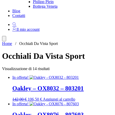
Philipp Plein
Bottega Veneta
Blog
Contatti
Il mio account
Home
/ Occhiali Da Vista Sport
Occhiali Da Vista Sport
Ordina
Visualizzazione di 14 risultati
in
In offerta!
base
al
più
Oakley – OX8032 – 803201
recente
Il
Il
142,00
€
106,50
€
Aggiungi al carrello
prezzo
prezzo
In offerta!
originale
attuale
era:
è:
Oakley – OX8076 – 807603