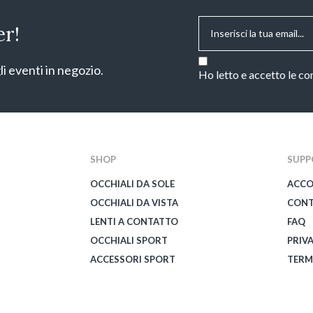
Email
*
er!
Consenso
*
li eventi in negozio.
Ho letto e accetto le co
CAPTCHA
SHOP
SUPP
OCCHIALI DA SOLE
ACC
OCCHIALI DA VISTA
CONT
LENTI A CONTATTO
FAQ
OCCHIALI SPORT
PRIV
ACCESSORI SPORT
TERM