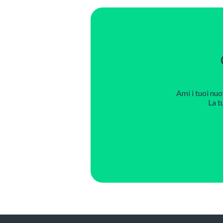
Ami i tuoi nuo
La t