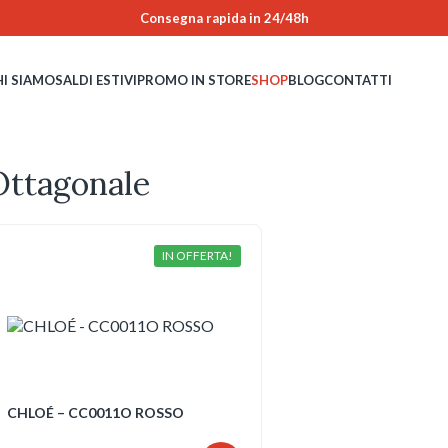
Consegna rapida in 24/48h
HI SIAMO
SALDI ESTIVI
PROMO IN STORE
SHOP
BLOG
CONTATTI
Ottagonale
IN OFFERTA!
CHLOÉ – CC0011O ROSSO