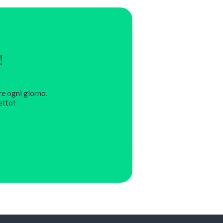
!
re ogni giorno.
etto!