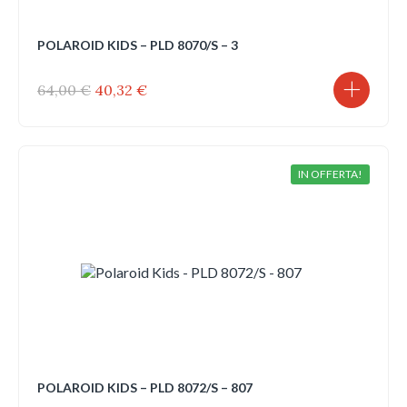
POLAROID KIDS – PLD 8070/S – 3
Il
Il
64,00
€
40,32
€
prezzo
prezzo
originale
attuale
era:
è:
64,00 €.
40,32 €.
IN OFFERTA!
POLAROID KIDS – PLD 8072/S – 807