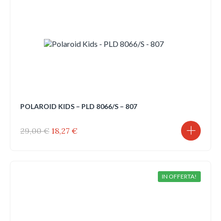
POLAROID KIDS – PLD 8066/S – 807
Il
Il
29,00
€
18,27
€
prezzo
prezzo
originale
attuale
era:
è:
29,00 €.
18,27 €.
IN OFFERTA!