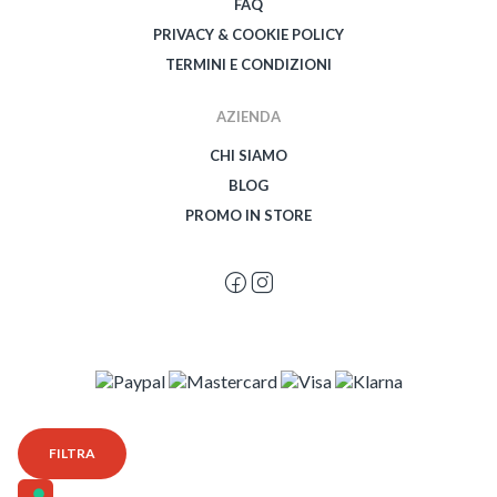
FAQ
PRIVACY & COOKIE POLICY
TERMINI E CONDIZIONI
AZIENDA
CHI SIAMO
BLOG
PROMO IN STORE
© 2026 Spegetti Visione Superba - Frasimo SRL - P.Iva 02435950999 - Tutti i
FILTRA
diritti riservati - Powered by