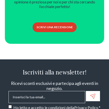
opinione è preziosa per noi e per chi sta cercando
l’occhiale perfetto!
SCRIVI UNA RECENSIONE
Iscriviti alla newsletter!
Ricevi sconti esclusivi e partecipa agli eventi in
negozio.
Email
*
Consenso
*
Ho letto e accetto le condizioni della
Privacy Policy
.
*