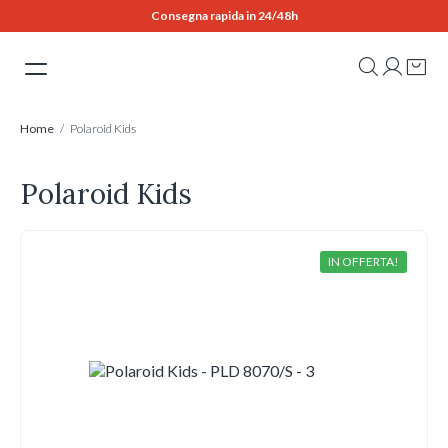
Skip
Consegna rapida in 24/48h
to
content
Home
/ Polaroid Kids
Polaroid Kids
IN OFFERTA!