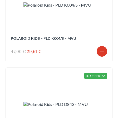
POLAROID KIDS – PLD K004/S – MVU
Il
Il
47,00
€
29,61
€
prezzo
prezzo
originale
attuale
era:
è:
47,00 €.
29,61 €.
IN OFFERTA!