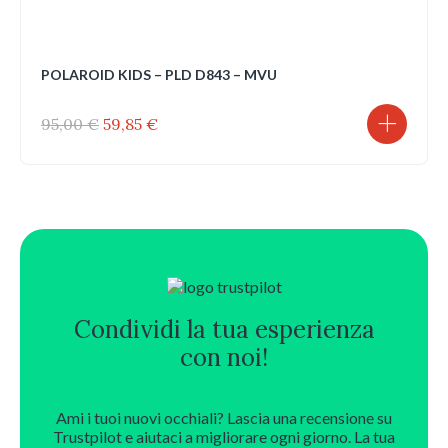
POLAROID KIDS – PLD D843 – MVU
Il
Il
95,00
€
59,85
€
prezzo
prezzo
originale
attuale
era:
è:
95,00 €.
59,85 €.
Condividi la tua esperienza
con noi!
Ami i tuoi nuovi occhiali? Lascia una recensione su
Trustpilot e aiutaci a migliorare ogni giorno. La tua