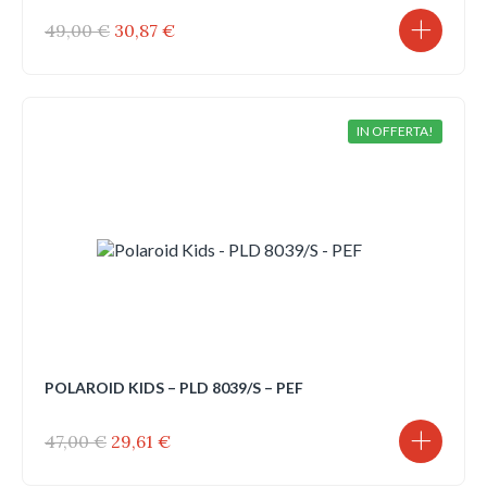
Il
Il
49,00
€
30,87
€
prezzo
prezzo
originale
attuale
era:
è:
49,00 €.
30,87 €.
IN OFFERTA!
POLAROID KIDS – PLD 8039/S – PEF
Il
Il
47,00
€
29,61
€
prezzo
prezzo
originale
attuale