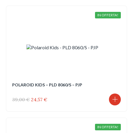
era:
è:
47,00 €.
29,61 €.
IN OFFERTA!
POLAROID KIDS – PLD 8060/S – PJP
Il
Il
39,00
€
24,57
€
prezzo
prezzo
originale
attuale
era:
è:
39,00 €.
24,57 €.
IN OFFERTA!