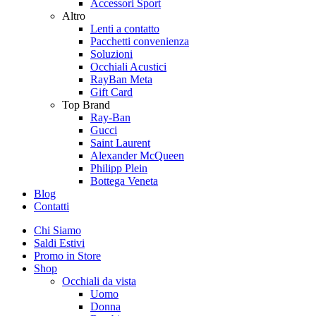
Accessori Sport
Altro
Lenti a contatto
Pacchetti convenienza
Soluzioni
Occhiali Acustici
RayBan Meta
Gift Card
Top Brand
Ray-Ban
Gucci
Saint Laurent
Alexander McQueen
Philipp Plein
Bottega Veneta
Blog
Contatti
Chi Siamo
Saldi Estivi
Promo in Store
Shop
Occhiali da vista
Uomo
Donna