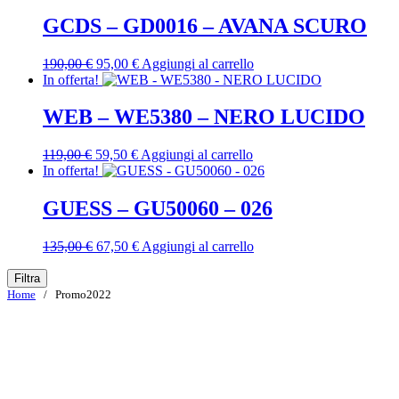
originale
attuale
era:
è:
GCDS – GD0016 – AVANA SCURO
110,00 €.
55,00 €.
Il
Il
190,00
€
95,00
€
Aggiungi al carrello
prezzo
prezzo
In offerta!
originale
attuale
era:
è:
WEB – WE5380 – NERO LUCIDO
190,00 €.
95,00 €.
Il
Il
119,00
€
59,50
€
Aggiungi al carrello
prezzo
prezzo
In offerta!
originale
attuale
era:
è:
GUESS – GU50060 – 026
119,00 €.
59,50 €.
Il
Il
135,00
€
67,50
€
Aggiungi al carrello
prezzo
prezzo
originale
attuale
Filtra
era:
è:
Home
/ Promo2022
135,00 €.
67,50 €.