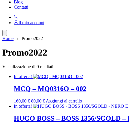
Blog
Contatti
Il mio account
Home
/ Promo2022
Promo2022
Ordina
Visualizzazione di 9 risultati
in
In offerta!
base
al
più
MCQ – MQ0316O – 002
recente
Il
Il
160,00
€
80,00
€
Aggiungi al carrello
prezzo
prezzo
In offerta!
originale
attuale
era:
è:
HUGO BOSS – BOSS 1356/SGOLD –
160,00 €.
80,00 €.