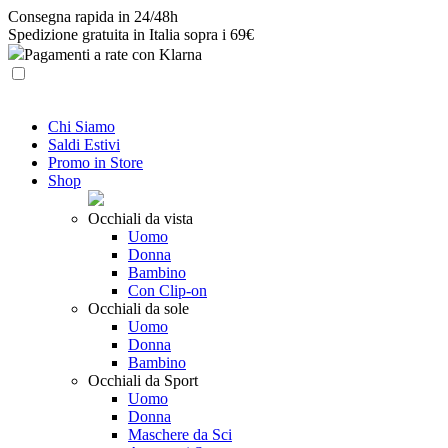
Skip
Consegna rapida in 24/48h
to
Spedizione gratuita in Italia sopra i 69€
content
Pagamenti a rate con Klarna
Chi Siamo
Saldi Estivi
Promo in Store
Shop
Occhiali da vista
Uomo
Donna
Bambino
Con Clip-on
Occhiali da sole
Uomo
Donna
Bambino
Occhiali da Sport
Uomo
Donna
Maschere da Sci