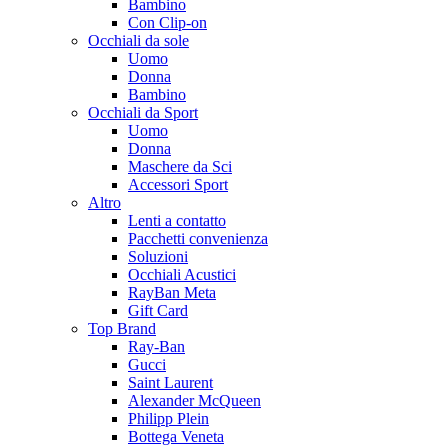
Bambino
Con Clip-on
Occhiali da sole
Uomo
Donna
Bambino
Occhiali da Sport
Uomo
Donna
Maschere da Sci
Accessori Sport
Altro
Lenti a contatto
Pacchetti convenienza
Soluzioni
Occhiali Acustici
RayBan Meta
Gift Card
Top Brand
Ray-Ban
Gucci
Saint Laurent
Alexander McQueen
Philipp Plein
Bottega Veneta