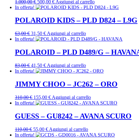
Il
Il
1.000,00
€
500,00
€
Aggiungi al carrello
prezzo
prezzo
In offerta!
originale
attuale
era:
è:
POLAROID KIDS – PLD D824 – L9G
1.000,00 €.
500,00 €.
Il
Il
63,00
€
31,50
€
Aggiungi al carrello
prezzo
prezzo
In offerta!
originale
attuale
era:
è:
POLAROID – PLD D489/G – HAVAN
63,00 €.
31,50 €.
Il
Il
83,00
€
41,50
€
Aggiungi al carrello
prezzo
prezzo
In offerta!
originale
attuale
era:
è:
JIMMY CHOO – JC262 – ORO
83,00 €.
41,50 €.
Il
Il
310,00
€
155,00
€
Aggiungi al carrello
prezzo
prezzo
In offerta!
originale
attuale
era:
è:
GUESS – GU8242 – AVANA SCURO
310,00 €.
155,00 €.
Il
Il
110,00
€
55,00
€
Aggiungi al carrello
prezzo
prezzo
In offerta!