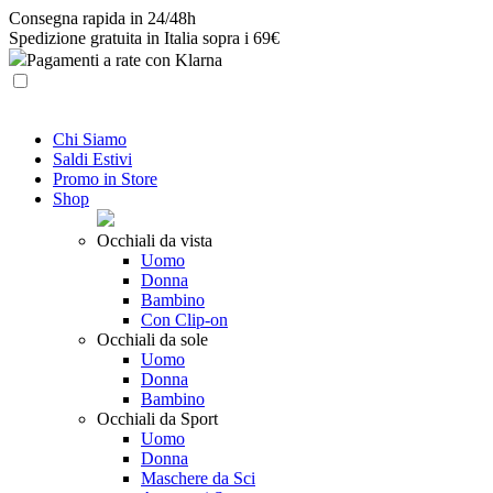
Skip
Consegna rapida in 24/48h
to
Spedizione gratuita in Italia sopra i 69€
content
Pagamenti a rate con Klarna
Chi Siamo
Saldi Estivi
Promo in Store
Shop
Occhiali da vista
Uomo
Donna
Bambino
Con Clip-on
Occhiali da sole
Uomo
Donna
Bambino
Occhiali da Sport
Uomo
Donna
Maschere da Sci