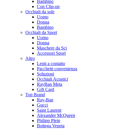
Bambino
Con Clip-on
Occhiali da sole
Uomo
Donna
Bambino
Occhiali da Sport
Uomo
Donna
Maschere da Sci
Accessori Sport
Altro
Lenti a contatto
Pacchetti convenienza
Soluzioni
Occhiali Acustici
RayBan Meta
Gift Card
Top Brand
Ray-Ban
Gucci
Saint Laurent
Alexander McQueen
Philipp Plein
Bottega Veneta