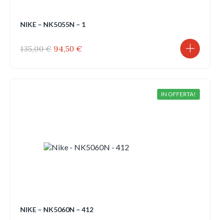
NIKE – NK5055N – 1
Il
Il
135,00
€
94,50
€
prezzo
prezzo
originale
attuale
era:
è:
135,00 €.
94,50 €.
IN OFFERTA!
NIKE – NK5060N – 412