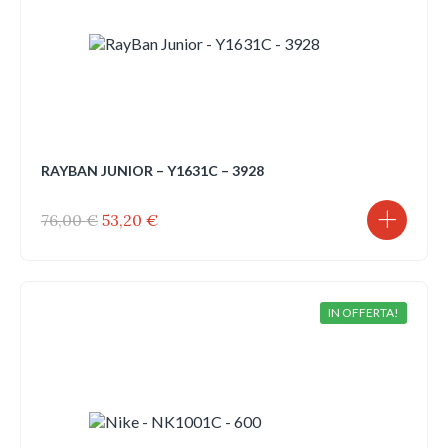
RAYBAN JUNIOR – Y1631C – 3928
Il
Il
76,00
€
53,20
€
prezzo
prezzo
originale
attuale
era:
è:
76,00 €.
53,20 €.
IN OFFERTA!