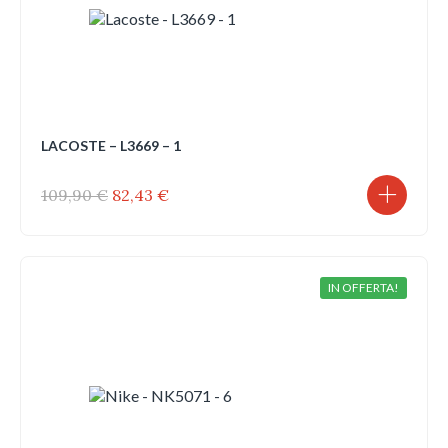
LACOSTE – L3669 – 1
Il
Il
109,90
€
82,43
€
prezzo
prezzo
originale
attuale
era:
è:
109,90 €.
82,43 €.
IN OFFERTA!