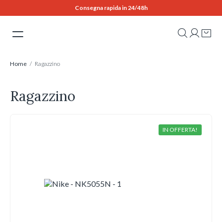
Skip
Consegna rapida in 24/48h
to
content
Home
/ Ragazzino
Ragazzino
IN OFFERTA!