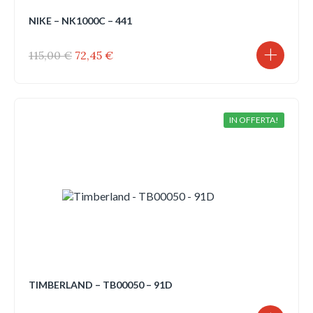
NIKE – NK1000C – 441
Il
Il
115,00
€
72,45
€
prezzo
prezzo
originale
attuale
era:
è:
115,00 €.
72,45 €.
IN OFFERTA!
TIMBERLAND – TB00050 – 91D