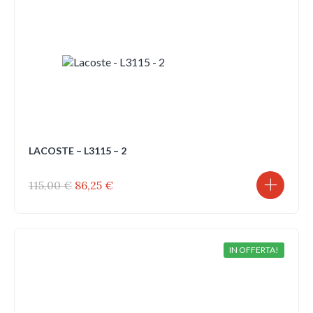
LACOSTE – L3115 – 2
Il
Il
115,00
€
86,25
€
prezzo
prezzo
originale
attuale
era:
è:
115,00 €.
86,25 €.
IN OFFERTA!