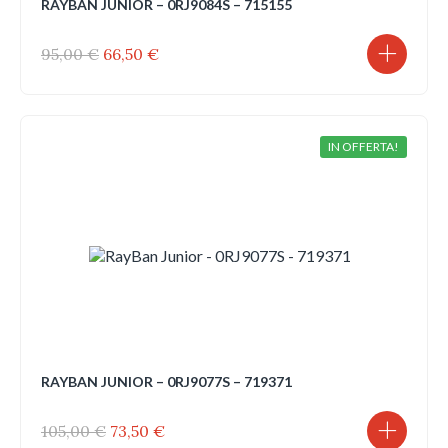
RAYBAN JUNIOR – 0RJ9084S – 715155
Il
Il
95,00
€
66,50
€
prezzo
prezzo
originale
attuale
era:
è:
95,00 €.
66,50 €.
IN OFFERTA!
RAYBAN JUNIOR – 0RJ9077S – 719371
Il
Il
105,00
€
73,50
€