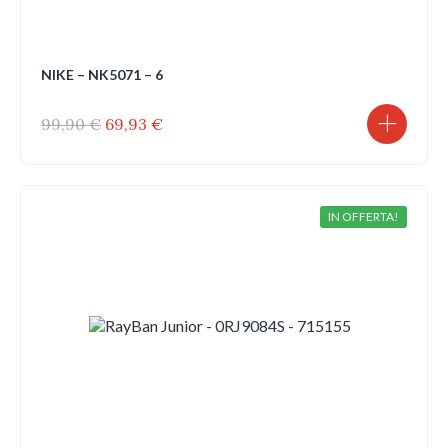
NIKE – NK5071 – 6
Il
Il
99,90
€
69,93
€
prezzo
prezzo
originale
attuale
era:
è:
99,90 €.
69,93 €.
IN OFFERTA!