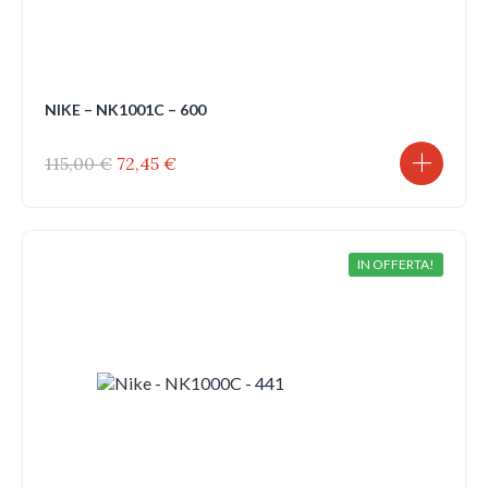
NIKE – NK1001C – 600
Il
Il
115,00
€
72,45
€
prezzo
prezzo
originale
attuale
era:
è:
115,00 €.
72,45 €.
IN OFFERTA!