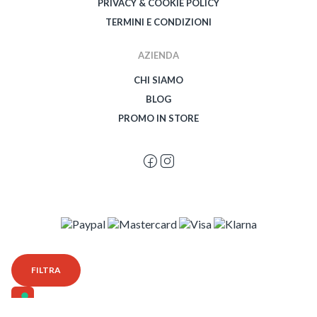
PRIVACY & COOKIE POLICY
TERMINI E CONDIZIONI
AZIENDA
CHI SIAMO
BLOG
PROMO IN STORE
© 2026 Spegetti Visione Superba - Frasimo SRL - P.Iva 02435950999 - Tutti i
FILTRA
diritti riservati - Powered by