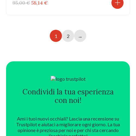
Il
Il
95,00
€
58,14
€
prezzo
prezzo
originale
attuale
era:
è:
95,00 €.
58,14 €.
1
2
→
Condividi la tua esperienza
con noi!
Ami i tuoi nuovi occhiali? Lascia una recensione su
Trustpilot e aiutaci a migliorare ogni giorno. La tua
opinione è preziosa per noi e per chi sta cercando
l’occhiale perfetto!