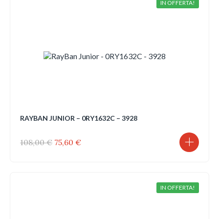
IN OFFERTA!
RAYBAN JUNIOR – 0RY1632C – 3928
Il
Il
108,00
€
75,60
€
prezzo
prezzo
originale
attuale
era:
è:
108,00 €.
75,60 €.
IN OFFERTA!