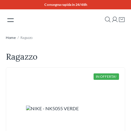
Skip
Consegna rapida in 24/48h
to
content
Home
/ Ragazzo
Ragazzo
IN OFFERTA!