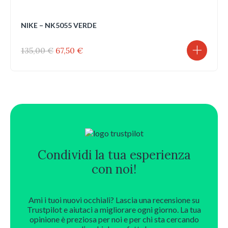
NIKE – NK5055 VERDE
Il
Il
135,00
€
67,50
€
prezzo
prezzo
originale
attuale
era:
è:
135,00 €.
67,50 €.
Condividi la tua esperienza
con noi!
Ami i tuoi nuovi occhiali? Lascia una recensione su
Trustpilot e aiutaci a migliorare ogni giorno. La tua
opinione è preziosa per noi e per chi sta cercando