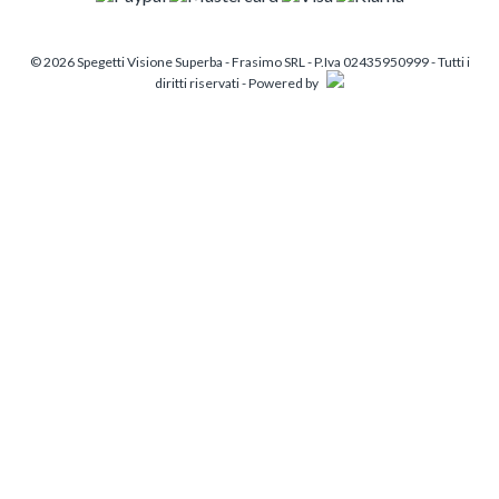
© 2026 Spegetti Visione Superba - Frasimo SRL - P.Iva 02435950999 - Tutti i
diritti riservati - Powered by