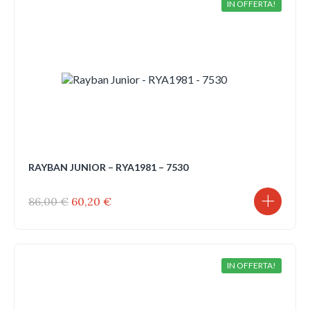
IN OFFERTA!
RAYBAN JUNIOR – RYA1981 – 7530
Il
Il
86,00
€
60,20
€
prezzo
prezzo
originale
attuale
era:
è:
86,00 €.
60,20 €.
IN OFFERTA!