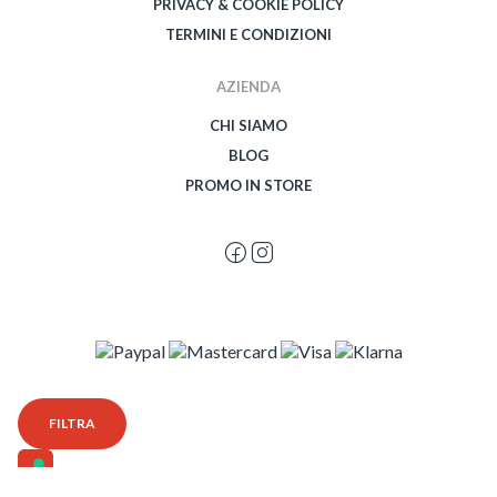
PRIVACY & COOKIE POLICY
TERMINI E CONDIZIONI
AZIENDA
CHI SIAMO
BLOG
PROMO IN STORE
© 2026 Spegetti Visione Superba - Frasimo SRL - P.Iva 02435950999 - Tutti i
FILTRA
diritti riservati - Powered by