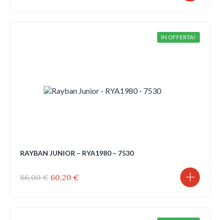
prezzo
prezzo
originale
attuale
era:
è:
86,00 €.
60,20 €.
IN OFFERTA!
RAYBAN JUNIOR – RYA1980 – 7530
Il
Il
86,00
€
60,20
€
prezzo
prezzo
originale
attuale
era:
è:
86,00 €.
60,20 €.