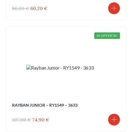
Il
Il
86,00
€
60,20
€
prezzo
prezzo
originale
attuale
era:
è:
86,00 €.
60,20 €.
IN OFFERTA!
RAYBAN JUNIOR – RY1549 – 3633
Il
Il
107,00
€
74,90
€
prezzo
prezzo
originale
attuale