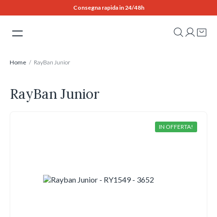
Skip
Consegna rapida in 24/48h
to
content
Home
/ RayBan Junior
RayBan Junior
IN OFFERTA!