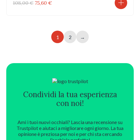
Il
Il
108,00
€
75,60
€
prezzo
prezzo
originale
attuale
era:
è:
108,00 €.
75,60 €.
1
2
→
Condividi la tua esperienza
con noi!
Ami i tuoi nuovi occhiali? Lascia una recensione su
Trustpilot e aiutaci a migliorare ogni giorno. La tua
opinione è preziosa per noi e per chi sta cercando
l’occhiale perfetto!