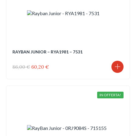
RAYBAN JUNIOR – RYA1981 – 7531
Il
Il
86,00
€
60,20
€
prezzo
prezzo
originale
attuale
era:
è:
86,00 €.
60,20 €.
IN OFFERTA!