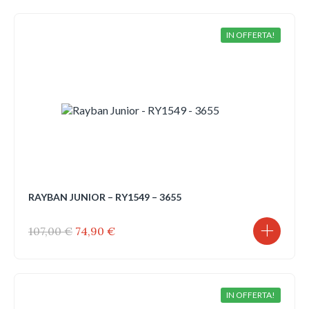
era:
è:
107,00 €.
74,90 €.
IN OFFERTA!
RAYBAN JUNIOR – RY1549 – 3655
Il
Il
107,00
€
74,90
€
prezzo
prezzo
originale
attuale
era:
è:
107,00 €.
74,90 €.
IN OFFERTA!