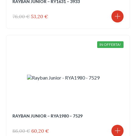
RAYBAN JUNIOR – RY1631 – 3933
Il
Il
76,00
€
53,20
€
prezzo
prezzo
originale
attuale
era:
è:
76,00 €.
53,20 €.
IN OFFERTA!
RAYBAN JUNIOR – RYA1980 – 7529
Il
Il
86,00
€
60,20
€