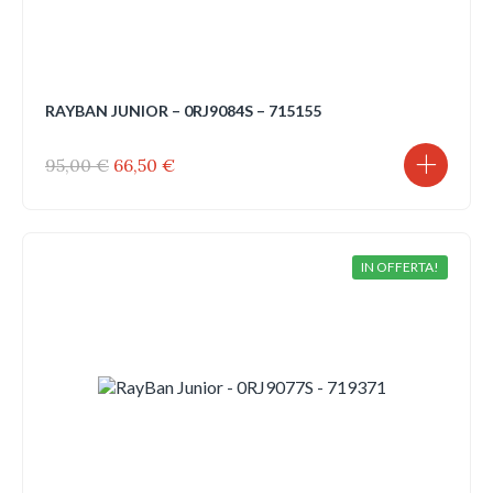
RAYBAN JUNIOR – 0RJ9084S – 715155
Il
Il
95,00
€
66,50
€
prezzo
prezzo
originale
attuale
era:
è:
95,00 €.
66,50 €.
IN OFFERTA!