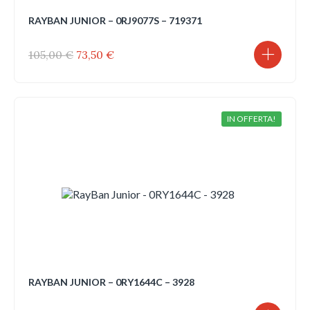
RAYBAN JUNIOR – 0RJ9077S – 719371
Il
Il
105,00
€
73,50
€
prezzo
prezzo
originale
attuale
era:
è:
105,00 €.
73,50 €.
IN OFFERTA!
RAYBAN JUNIOR – 0RY1644C – 3928