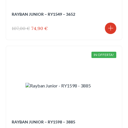
RAYBAN JUNIOR – RY1549 – 3652
Il
Il
107,00
€
74,90
€
prezzo
prezzo
originale
attuale
era:
è:
107,00 €.
74,90 €.
IN OFFERTA!
RAYBAN JUNIOR – RY1598 – 3885