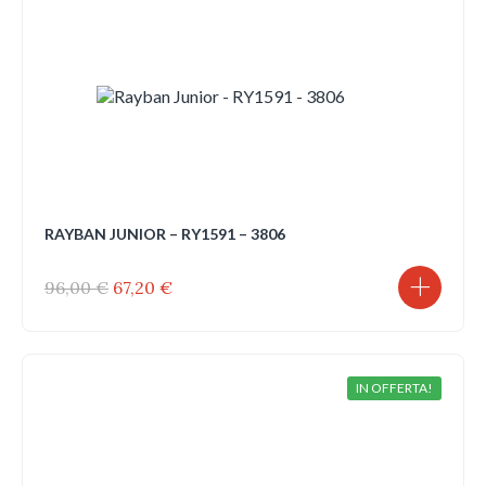
RAYBAN JUNIOR – RY1591 – 3806
Il
Il
96,00
€
67,20
€
prezzo
prezzo
originale
attuale
era:
è:
96,00 €.
67,20 €.
IN OFFERTA!