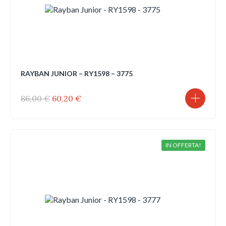
RAYBAN JUNIOR – RY1598 – 3775
Il
Il
86,00
€
60,20
€
prezzo
prezzo
originale
attuale
era:
è:
86,00 €.
60,20 €.
IN OFFERTA!