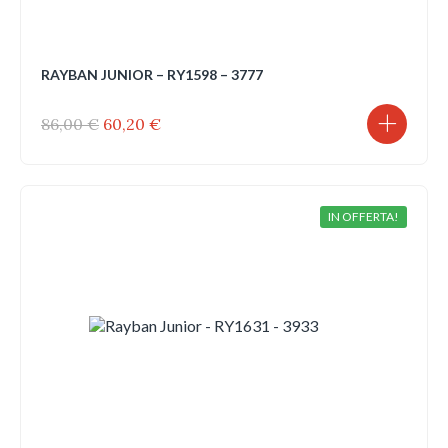
RAYBAN JUNIOR – RY1598 – 3777
Il
Il
86,00
€
60,20
€
prezzo
prezzo
originale
attuale
era:
è:
86,00 €.
60,20 €.
IN OFFERTA!