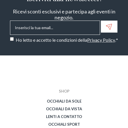
Ricevi sconti esclusivi e partecipa agli eventi in
negozio.
Email
*
Consenso
*
Ho letto e accetto le condizioni della
Privacy Policy
.
*
CAPTCHA
SHOP
OCCHIALI DA SOLE
OCCHIALI DA VISTA
LENTI A CONTATTO
OCCHIALI SPORT