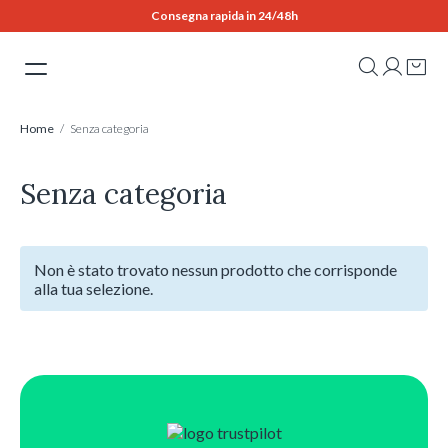
Skip
Consegna rapida in 24/48h
to
content
Home
/ Senza categoria
Senza categoria
Non è stato trovato nessun prodotto che corrisponde
alla tua selezione.