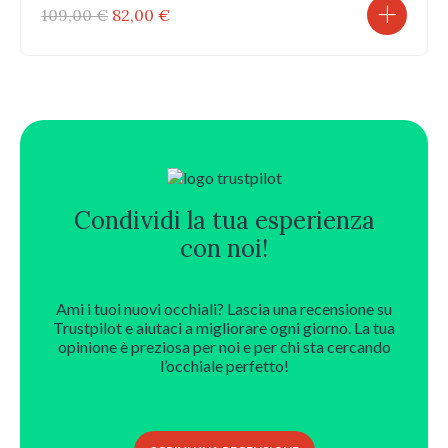
Il
Il
109,00
€
82,00
€
prezzo
prezzo
originale
attuale
era:
è:
109,00 €.
82,00 €.
Condividi la tua esperienza
con noi!
Ami i tuoi nuovi occhiali? Lascia una recensione su
Trustpilot e aiutaci a migliorare ogni giorno. La tua
opinione è preziosa per noi e per chi sta cercando
l’occhiale perfetto!