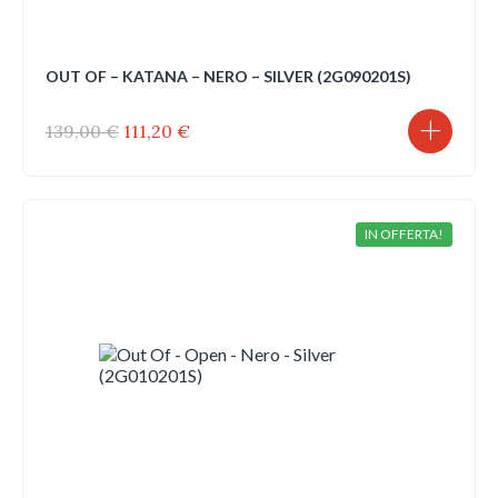
OUT OF – KATANA – NERO – SILVER (2G090201S)
Il
Il
139,00
€
111,20
€
prezzo
prezzo
originale
attuale
era:
è:
139,00 €.
111,20 €.
IN OFFERTA!