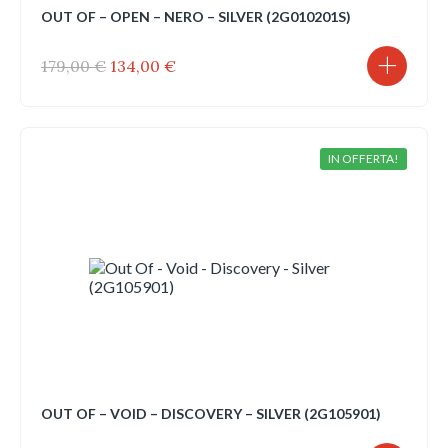
OUT OF – OPEN – NERO – SILVER (2G010201S)
Il
Il
179,00
€
134,00
€
prezzo
prezzo
originale
attuale
era:
è:
179,00 €.
134,00 €.
IN OFFERTA!
OUT OF – VOID – DISCOVERY – SILVER (2G105901)