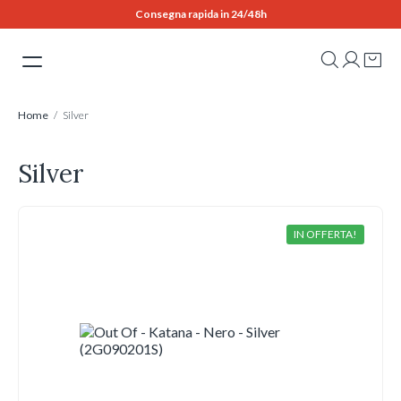
Skip
Consegna rapida in 24/48h
to
content
Home
/ Silver
Silver
IN OFFERTA!