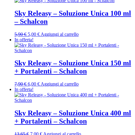
Sky Releasy – Soluzione Unica 100 ml
– Schalcon
Il
Il
5,90
€
5,00
€
Aggiungi al carrello
prezzo
prezzo
In offerta!
originale
attuale
era:
è:
5,90 €.
5,00 €.
Sky Releasy – Soluzione Unica 150 ml
+ Portalenti – Schalcon
Il
Il
7,90
€
6,00
€
Aggiungi al carrello
prezzo
prezzo
In offerta!
originale
attuale
era:
è:
7,90 €.
6,00 €.
Sky Releasy – Soluzione Unica 400 ml
+ Portalenti – Schalcon
Il
Il
13,65
€
7,00
€
Aggiungi al carrello