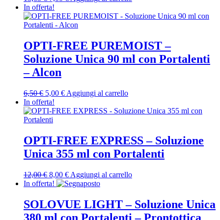
prezzo
prezzo
In offerta!
originale
attuale
era:
è:
13,65 €.
7,00 €.
OPTI-FREE PUREMOIST –
Soluzione Unica 90 ml con Portalenti
– Alcon
Il
Il
6,50
€
5,00
€
Aggiungi al carrello
prezzo
prezzo
In offerta!
originale
attuale
era:
è:
6,50 €.
5,00 €.
OPTI-FREE EXPRESS – Soluzione
Unica 355 ml con Portalenti
Il
Il
12,00
€
8,00
€
Aggiungi al carrello
prezzo
prezzo
In offerta!
originale
attuale
era:
è:
SOLOVUE LIGHT – Soluzione Unica
12,00 €.
8,00 €.
380 ml con Portalenti – Prontottica