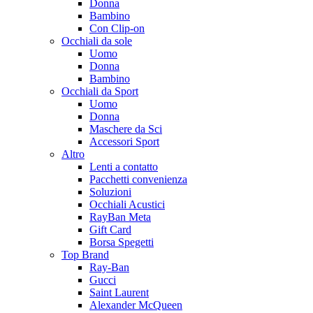
Donna
Bambino
Con Clip-on
Occhiali da sole
Uomo
Donna
Bambino
Occhiali da Sport
Uomo
Donna
Maschere da Sci
Accessori Sport
Altro
Lenti a contatto
Pacchetti convenienza
Soluzioni
Occhiali Acustici
RayBan Meta
Gift Card
Borsa Spegetti
Top Brand
Ray-Ban
Gucci
Saint Laurent
Alexander McQueen