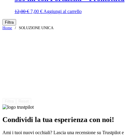
Il
Il
12,00
€
7,00
€
Aggiungi al carrello
prezzo
prezzo
originale
attuale
Filtra
era:
è:
Home
/ SOLUZIONE UNICA
12,00 €.
7,00 €.
Filtra
Reset
Condividi la tua esperienza con noi!
Ami i tuoi nuovi occhiali? Lascia una recensione su Trustpilot e