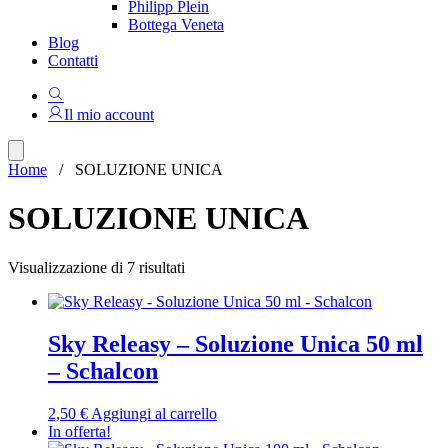
Philipp Plein
Bottega Veneta
Blog
Contatti
Il mio account
Home
/ SOLUZIONE UNICA
SOLUZIONE UNICA
Ordina
Visualizzazione di 7 risultati
in
base
al
più
Sky Releasy – Soluzione Unica 50 ml
recente
– Schalcon
2,50
€
Aggiungi al carrello
In offerta!