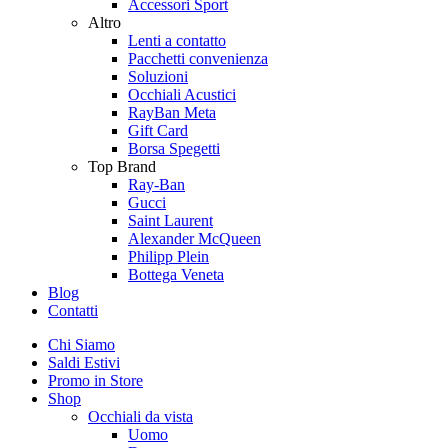
Accessori Sport
Altro
Lenti a contatto
Pacchetti convenienza
Soluzioni
Occhiali Acustici
RayBan Meta
Gift Card
Borsa Spegetti
Top Brand
Ray-Ban
Gucci
Saint Laurent
Alexander McQueen
Philipp Plein
Bottega Veneta
Blog
Contatti
Chi Siamo
Saldi Estivi
Promo in Store
Shop
Occhiali da vista
Uomo