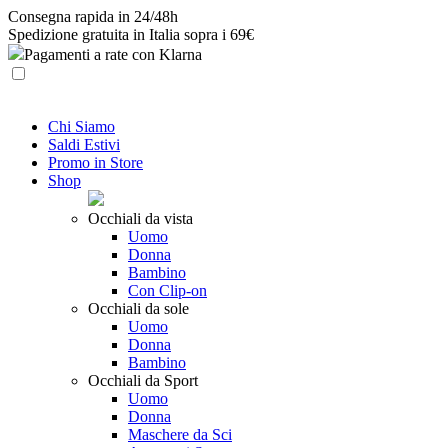
Skip
Consegna rapida in 24/48h
to
Spedizione gratuita in Italia sopra i 69€
content
Pagamenti a rate con Klarna
Chi Siamo
Saldi Estivi
Promo in Store
Shop
Occhiali da vista
Uomo
Donna
Bambino
Con Clip-on
Occhiali da sole
Uomo
Donna
Bambino
Occhiali da Sport
Uomo
Donna
Maschere da Sci