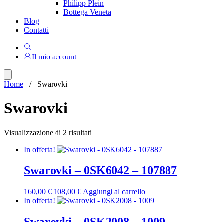
Philipp Plein
Bottega Veneta
Blog
Contatti
Il mio account
Home
/ Swarovki
Swarovki
Ordina
Visualizzazione di 2 risultati
in
In offerta!
base
al
più
Swarovki – 0SK6042 – 107887
recente
Il
Il
160,00
€
108,00
€
Aggiungi al carrello
prezzo
prezzo
In offerta!
originale
attuale
era:
è:
Swarovki – 0SK2008 – 1009