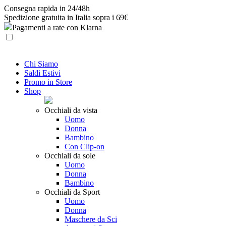
Skip
Consegna rapida in 24/48h
to
Spedizione gratuita in Italia sopra i 69€
content
Pagamenti a rate con Klarna
Chi Siamo
Saldi Estivi
Promo in Store
Shop
Occhiali da vista
Uomo
Donna
Bambino
Con Clip-on
Occhiali da sole
Uomo
Donna
Bambino
Occhiali da Sport
Uomo
Donna
Maschere da Sci