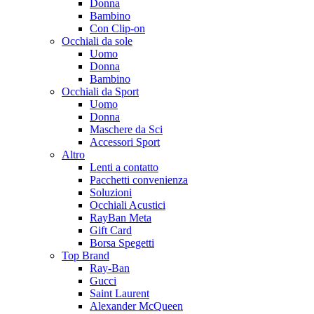
Donna
Bambino
Con Clip-on
Occhiali da sole
Uomo
Donna
Bambino
Occhiali da Sport
Uomo
Donna
Maschere da Sci
Accessori Sport
Altro
Lenti a contatto
Pacchetti convenienza
Soluzioni
Occhiali Acustici
RayBan Meta
Gift Card
Borsa Spegetti
Top Brand
Ray-Ban
Gucci
Saint Laurent
Alexander McQueen