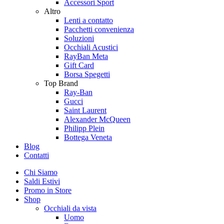
Accessori Sport
Altro
Lenti a contatto
Pacchetti convenienza
Soluzioni
Occhiali Acustici
RayBan Meta
Gift Card
Borsa Spegetti
Top Brand
Ray-Ban
Gucci
Saint Laurent
Alexander McQueen
Philipp Plein
Bottega Veneta
Blog
Contatti
Chi Siamo
Saldi Estivi
Promo in Store
Shop
Occhiali da vista
Uomo