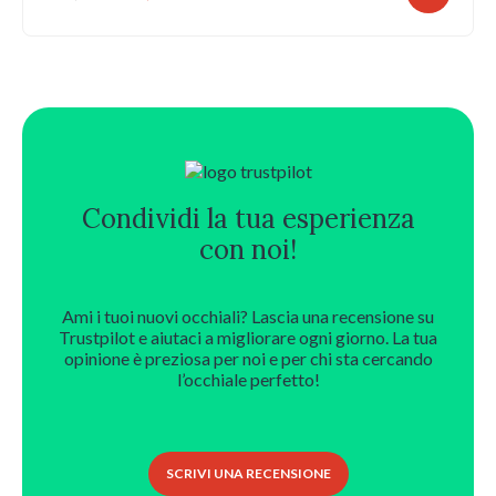
prezzo
prezzo
originale
attuale
era:
è:
139,00 €.
111,20 €.
Condividi la tua esperienza
con noi!
Ami i tuoi nuovi occhiali? Lascia una recensione su
Trustpilot e aiutaci a migliorare ogni giorno. La tua
opinione è preziosa per noi e per chi sta cercando
l’occhiale perfetto!
SCRIVI UNA RECENSIONE