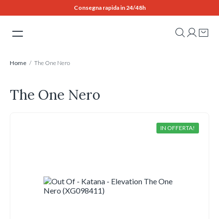
Skip
Consegna rapida in 24/48h
to
content
Home
/ The One Nero
The One Nero
IN OFFERTA!