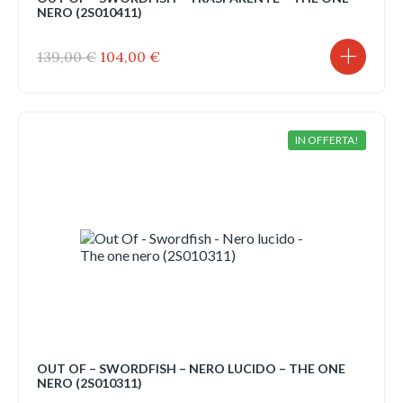
NERO (2S010411)
Il
Il
139,00
€
104,00
€
prezzo
prezzo
originale
attuale
era:
è:
139,00 €.
104,00 €.
IN OFFERTA!
OUT OF – SWORDFISH – NERO LUCIDO – THE ONE
NERO (2S010311)