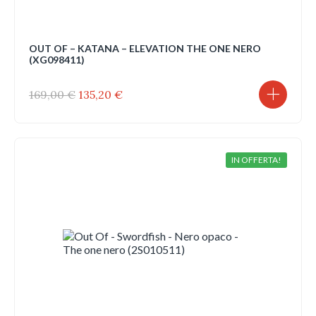
OUT OF – KATANA – ELEVATION THE ONE NERO
(XG098411)
Il
Il
169,00
€
135,20
€
prezzo
prezzo
originale
attuale
era:
è:
169,00 €.
135,20 €.
IN OFFERTA!