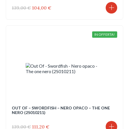
Il
Il
139,00
€
104,00
€
prezzo
prezzo
originale
attuale
era:
è:
139,00 €.
104,00 €.
IN OFFERTA!
OUT OF – SWORDFISH – NERO OPACO – THE ONE
NERO (2S010211)
Il
Il
139,00
€
111,20
€