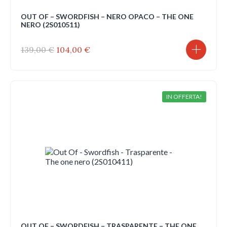
OUT OF – SWORDFISH – NERO OPACO – THE ONE
NERO (2S010511)
Il
Il
139,00
€
104,00
€
prezzo
prezzo
originale
attuale
era:
è:
139,00 €.
104,00 €.
IN OFFERTA!
OUT OF – SWORDFISH – TRASPARENTE – THE ONE