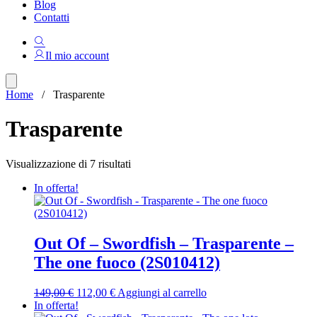
Blog
Contatti
Il mio account
Home
/ Trasparente
Trasparente
Ordina
Visualizzazione di 7 risultati
in
In offerta!
base
al
più
recente
Out Of – Swordfish – Trasparente –
The one fuoco (2S010412)
Il
Il
149,00
€
112,00
€
Aggiungi al carrello
prezzo
prezzo
In offerta!