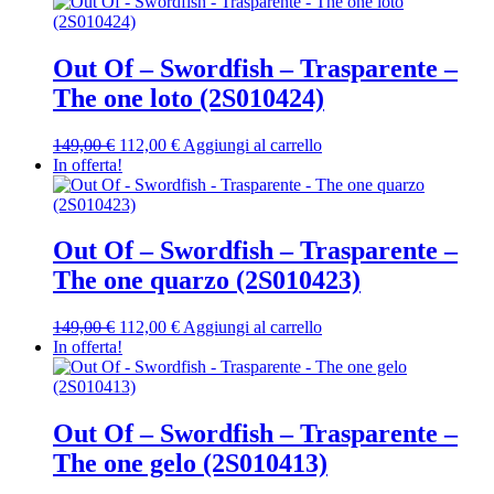
originale
attuale
era:
è:
149,00 €.
112,00 €.
Out Of – Swordfish – Trasparente –
The one loto (2S010424)
Il
Il
149,00
€
112,00
€
Aggiungi al carrello
prezzo
prezzo
In offerta!
originale
attuale
era:
è:
149,00 €.
112,00 €.
Out Of – Swordfish – Trasparente –
The one quarzo (2S010423)
Il
Il
149,00
€
112,00
€
Aggiungi al carrello
prezzo
prezzo
In offerta!
originale
attuale
era:
è:
149,00 €.
112,00 €.
Out Of – Swordfish – Trasparente –
The one gelo (2S010413)