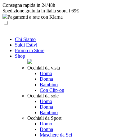
Skip
Consegna rapida in 24/48h
to
Spedizione gratuita in Italia sopra i 69€
content
Pagamenti a rate con Klarna
Chi Siamo
Saldi Estivi
Promo in Store
Shop
Occhiali da vista
Uomo
Donna
Bambino
Con Clip-on
Occhiali da sole
Uomo
Donna
Bambino
Occhiali da Sport
Uomo
Donna
Maschere da Sci