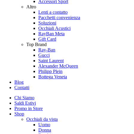
Accessori Sport
Altro
Lenti a contatto
Pacchetti convenienza
Soluzioni
Occhiali Acustici
RayBan Meta
Gift Card
Top Brand
Ray-Ban
Gucci
Saint Laurent
Alexander McQueen
Philipp Plein
Bottega Veneta
Blog
Contatti
Chi Siamo
Saldi Estivi
Promo in Store
Shop
Occhiali da vista
Uomo
Donna