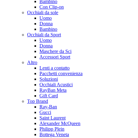
Bambino
Con Clip-on
Occhiali da sole
Uomo
Donna
Bambino
Occhiali da Sport
Uomo
Donna
Maschere da Sci
Accessori Sport
Altro
Lenti a contatto
Pacchetti convenienza
Soluzioni
Occhiali Acustici
RayBan Meta
Gift Card
Top Brand
Ray-Ban
Gucci
Saint Laurent
Alexander McQueen
Philipp Plein
Bottega Veneta