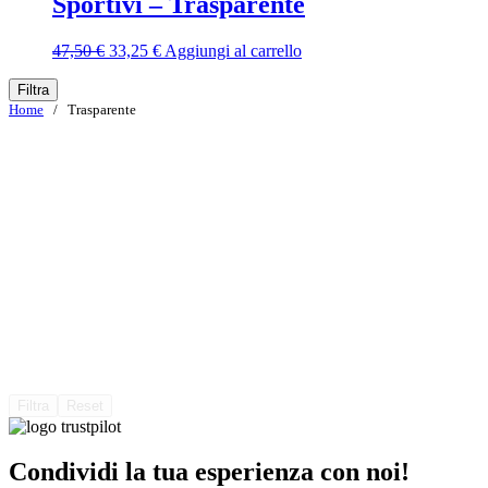
Sportivi – Trasparente
Il
Il
47,50
€
33,25
€
Aggiungi al carrello
prezzo
prezzo
originale
attuale
Filtra
era:
è:
Home
/ Trasparente
47,50 €.
33,25 €.
Filtra
Reset
Condividi la tua esperienza con noi!