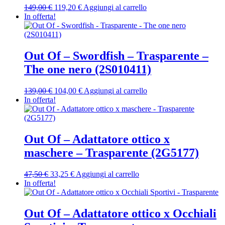
Il
Il
149,00
€
119,20
€
Aggiungi al carrello
prezzo
prezzo
In offerta!
originale
attuale
era:
è:
149,00 €.
119,20 €.
Out Of – Swordfish – Trasparente –
The one nero (2S010411)
Il
Il
139,00
€
104,00
€
Aggiungi al carrello
prezzo
prezzo
In offerta!
originale
attuale
era:
è:
139,00 €.
104,00 €.
Out Of – Adattatore ottico x
maschere – Trasparente (2G5177)
Il
Il
47,50
€
33,25
€
Aggiungi al carrello
prezzo
prezzo
In offerta!
originale
attuale
era:
è:
47,50 €.
33,25 €.
Out Of – Adattatore ottico x Occhiali