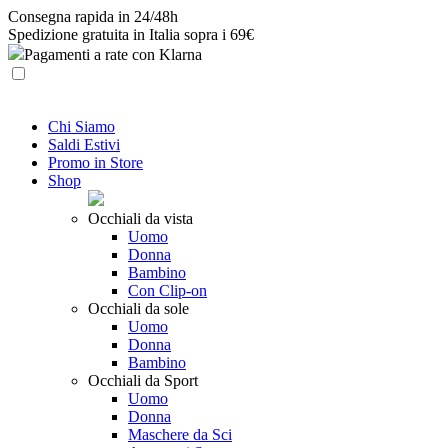
Skip
Consegna rapida in 24/48h
to
Spedizione gratuita in Italia sopra i 69€
content
Pagamenti a rate con Klarna
Chi Siamo
Saldi Estivi
Promo in Store
Shop
Occhiali da vista
Uomo
Donna
Bambino
Con Clip-on
Occhiali da sole
Uomo
Donna
Bambino
Occhiali da Sport
Uomo
Donna
Maschere da Sci