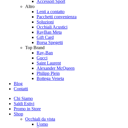
Accessori Sport
Altro
Lenti a contatto
Pacchetti convenienza
Soluzioni
Occhiali Acustici
RayBan Meta
Gift Card
Borsa Spegetti
Top Brand
Ray-Ban
Gucci
Saint Laurent
Alexander McQueen
Philipp Plein
Bottega Veneta
Blog
Contatti
Chi Siamo
Saldi Estivi
Promo in Store
Shop
Occhiali da vista
Uomo