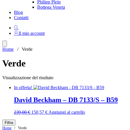
Philipp Plein
Bottega Veneta
Blog
Contatti
Il mio account
Home
/ Verde
Verde
Visualizzazione del risultato
In offerta!
David Beckham – DB 7133/S – B59
Il
Il
239,00
€
150,57
€
Aggiungi al carrello
prezzo
prezzo
originale
attuale
Filtra
era:
è:
Home
/ Verde