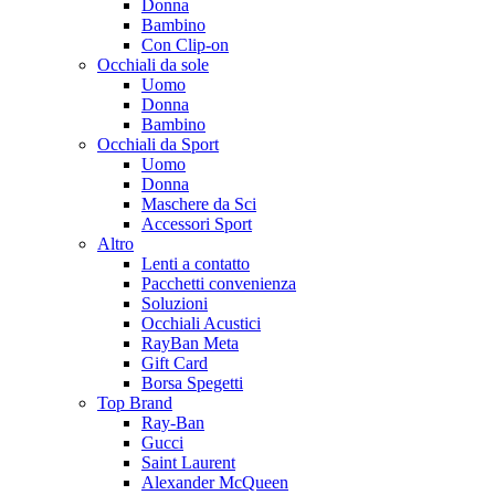
Donna
Bambino
Con Clip-on
Occhiali da sole
Uomo
Donna
Bambino
Occhiali da Sport
Uomo
Donna
Maschere da Sci
Accessori Sport
Altro
Lenti a contatto
Pacchetti convenienza
Soluzioni
Occhiali Acustici
RayBan Meta
Gift Card
Borsa Spegetti
Top Brand
Ray-Ban
Gucci
Saint Laurent
Alexander McQueen