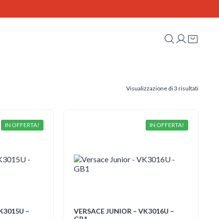
Ordina
Visualizzazione di 3 risultati
in
base
al
più
recente
IN OFFERTA!
IN OFFERTA!
K3015U –
VERSACE JUNIOR – VK3016U –
GB1