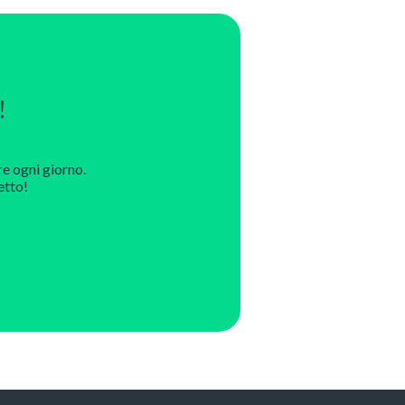
!
re ogni giorno.
etto!