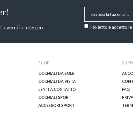
Email
*
er!
Consenso
*
li eventi in negozio.
Ho letto e accetto le
CAPTCHA
SHOP
SUPP
OCCHIALI DA SOLE
ACC
OCCHIALI DA VISTA
CONT
LENTI A CONTATTO
FAQ
OCCHIALI SPORT
PRIV
ACCESSORI SPORT
TERM