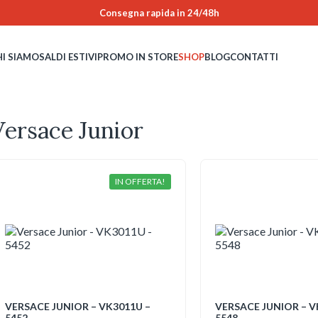
Consegna rapida in 24/48h
HI SIAMO
SALDI ESTIVI
PROMO IN STORE
SHOP
BLOG
CONTATTI
Versace Junior
IN OFFERTA!
VERSACE JUNIOR – VK3011U –
VERSACE JUNIOR – V
5452
5548