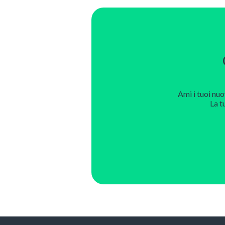
Ami i tuoi nuo
La t