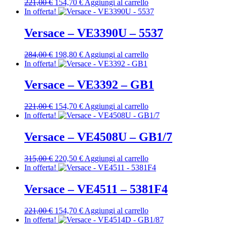
Il
Il
221,00
€
154,70
€
Aggiungi al carrello
prezzo
prezzo
In offerta!
originale
attuale
era:
è:
Versace – VE3390U – 5537
221,00 €.
154,70 €.
Il
Il
284,00
€
198,80
€
Aggiungi al carrello
prezzo
prezzo
In offerta!
originale
attuale
era:
è:
Versace – VE3392 – GB1
284,00 €.
198,80 €.
Il
Il
221,00
€
154,70
€
Aggiungi al carrello
prezzo
prezzo
In offerta!
originale
attuale
era:
è:
Versace – VE4508U – GB1/7
221,00 €.
154,70 €.
Il
Il
315,00
€
220,50
€
Aggiungi al carrello
prezzo
prezzo
In offerta!
originale
attuale
era:
è:
Versace – VE4511 – 5381F4
315,00 €.
220,50 €.
Il
Il
221,00
€
154,70
€
Aggiungi al carrello
prezzo
prezzo
In offerta!