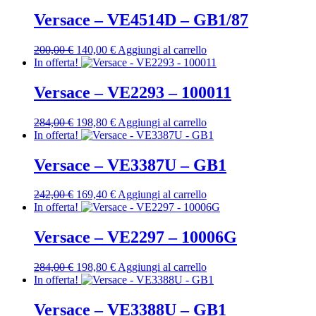
originale
attuale
era:
è:
Versace – VE4514D – GB1/87
221,00 €.
154,70 €.
Il
Il
200,00
€
140,00
€
Aggiungi al carrello
prezzo
prezzo
In offerta!
originale
attuale
era:
è:
Versace – VE2293 – 100011
200,00 €.
140,00 €.
Il
Il
284,00
€
198,80
€
Aggiungi al carrello
prezzo
prezzo
In offerta!
originale
attuale
era:
è:
Versace – VE3387U – GB1
284,00 €.
198,80 €.
Il
Il
242,00
€
169,40
€
Aggiungi al carrello
prezzo
prezzo
In offerta!
originale
attuale
era:
è:
Versace – VE2297 – 10006G
242,00 €.
169,40 €.
Il
Il
284,00
€
198,80
€
Aggiungi al carrello
prezzo
prezzo
In offerta!
originale
attuale
era:
è:
Versace – VE3388U – GB1