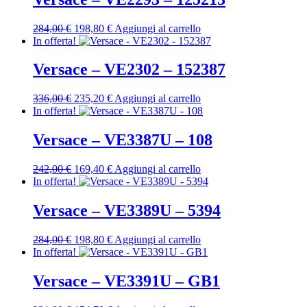
263,00 €.
184,10 €.
Il
Il
284,00
€
198,80
€
Aggiungi al carrello
prezzo
prezzo
In offerta!
originale
attuale
era:
è:
Versace – VE2302 – 152387
284,00 €.
198,80 €.
Il
Il
336,00
€
235,20
€
Aggiungi al carrello
prezzo
prezzo
In offerta!
originale
attuale
era:
è:
Versace – VE3387U – 108
336,00 €.
235,20 €.
Il
Il
242,00
€
169,40
€
Aggiungi al carrello
prezzo
prezzo
In offerta!
originale
attuale
era:
è:
Versace – VE3389U – 5394
242,00 €.
169,40 €.
Il
Il
284,00
€
198,80
€
Aggiungi al carrello
prezzo
prezzo
In offerta!
originale
attuale
era:
è:
Versace – VE3391U – GB1
284,00 €.
198,80 €.