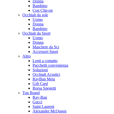
Donna
Bambino
Con Clip-on
Occhiali da sole
Uomo
Donna
Bambino
Occhiali da Sport
Uomo
Donna
Maschere da Sci
Accessori Sport
Altro
Lenti a contatto
Pacchetti convenienza
Soluzioni
Occhiali Acustici
RayBan Meta
Gift Card
Borsa Spegetti
Top Brand
Ray-Ban
Gucci
Saint Laurent
Alexander McQueen