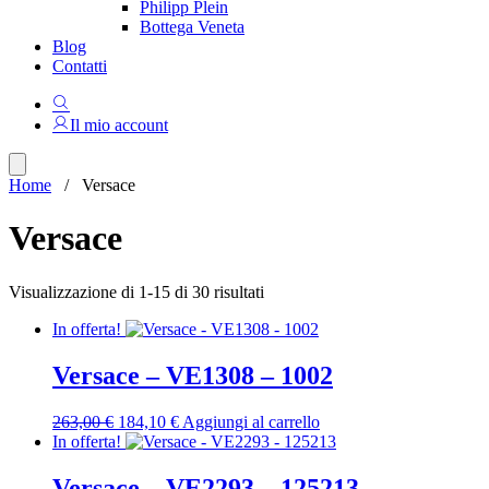
Philipp Plein
Bottega Veneta
Blog
Contatti
Il mio account
Home
/ Versace
Versace
Ordina
Visualizzazione di 1-15 di 30 risultati
in
In offerta!
base
al
più
Versace – VE1308 – 1002
recente
Il
Il
263,00
€
184,10
€
Aggiungi al carrello
prezzo
prezzo
In offerta!
originale
attuale
era:
è:
Versace – VE2293 – 125213