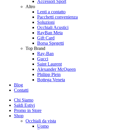
Accessori Sport
Altro
Lenti a contatto
Pacchetti convenienza
Soluzioni
Occhiali Acustici
RayBan Meta
Gift Card
Borsa Spegetti
Top Brand
Ray-Ban
Gucci
Saint Laurent
Alexander McQueen
Philipp Plein
Bottega Veneta
Blog
Contatti
Chi Siamo
Saldi Estivi
Promo in Store
Shop
Occhiali da vista
Uomo