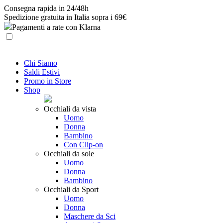
Skip
Consegna rapida in 24/48h
to
Spedizione gratuita in Italia sopra i 69€
content
Pagamenti a rate con Klarna
Chi Siamo
Saldi Estivi
Promo in Store
Shop
Occhiali da vista
Uomo
Donna
Bambino
Con Clip-on
Occhiali da sole
Uomo
Donna
Bambino
Occhiali da Sport
Uomo
Donna
Maschere da Sci