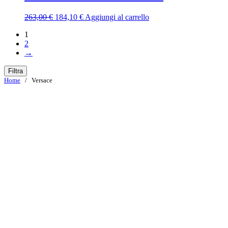
284,00 €.
198,80 €.
Il
Il
263,00
€
184,10
€
Aggiungi al carrello
prezzo
prezzo
1
originale
attuale
2
era:
è:
→
263,00 €.
184,10 €.
Filtra
Home
/ Versace