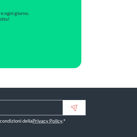
re ogni giorno.
etto!
 condizioni della
Privacy Policy
.
*