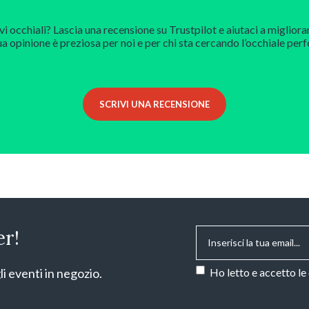
vi occhiali? Lascia una recensione su Trustpilot e aiutaci a migliora
ua opinione è preziosa per noi e per chi sta cercando l’occhiale perf
SCRIVI UNA RECENSIONE
Email
*
er!
Consenso
*
li eventi in negozio.
Ho letto e accetto le
CAPTCHA