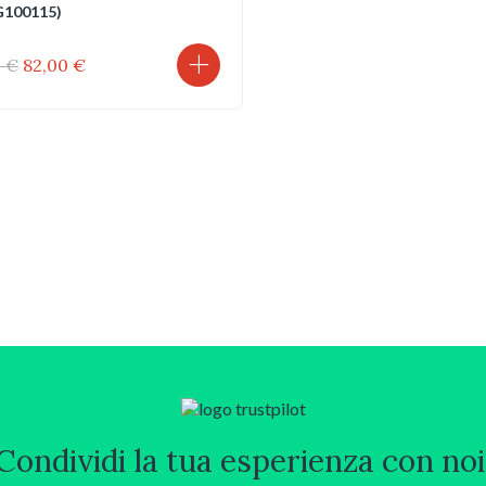
G100115)
Il
Il
0
€
82,00
€
prezzo
prezzo
originale
attuale
era:
è:
109,00 €.
82,00 €.
Condividi la tua esperienza con noi