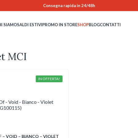
Consegna rapida in 24/48h
HI SIAMO
SALDI ESTIVI
PROMO IN STORE
SHOP
BLOG
CONTATTI
et MCI
IN OFFERTA!
 – VOID – BIANCO – VIOLET