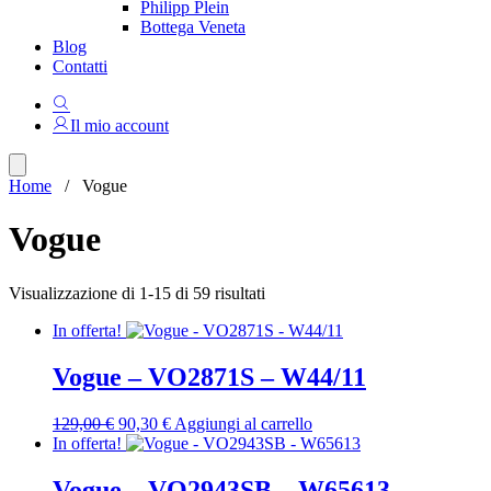
Philipp Plein
Bottega Veneta
Blog
Contatti
Il mio account
Home
/ Vogue
Vogue
Ordina
Visualizzazione di 1-15 di 59 risultati
in
In offerta!
base
al
più
Vogue – VO2871S – W44/11
recente
Il
Il
129,00
€
90,30
€
Aggiungi al carrello
prezzo
prezzo
In offerta!
originale
attuale
era:
è:
Vogue – VO2943SB – W65613