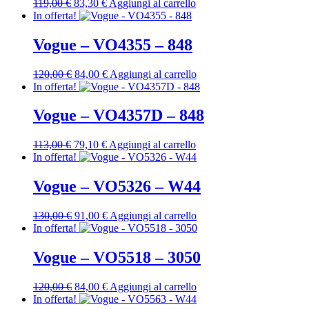
Il
Il
119,00
€
83,30
€
Aggiungi al carrello
prezzo
prezzo
In offerta!
originale
attuale
era:
è:
Vogue – VO4355 – 848
119,00 €.
83,30 €.
Il
Il
120,00
€
84,00
€
Aggiungi al carrello
prezzo
prezzo
In offerta!
originale
attuale
era:
è:
Vogue – VO4357D – 848
120,00 €.
84,00 €.
Il
Il
113,00
€
79,10
€
Aggiungi al carrello
prezzo
prezzo
In offerta!
originale
attuale
era:
è:
Vogue – VO5326 – W44
113,00 €.
79,10 €.
Il
Il
130,00
€
91,00
€
Aggiungi al carrello
prezzo
prezzo
In offerta!
originale
attuale
era:
è:
Vogue – VO5518 – 3050
130,00 €.
91,00 €.
Il
Il
120,00
€
84,00
€
Aggiungi al carrello
prezzo
prezzo
In offerta!