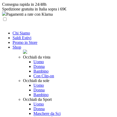
Skip
Consegna rapida in 24/48h
to
Spedizione gratuita in Italia sopra i 69€
content
Pagamenti a rate con Klarna
Chi Siamo
Saldi Estivi
Promo in Store
Shop
Occhiali da vista
Uomo
Donna
Bambino
Con Clip-on
Occhiali da sole
Uomo
Donna
Bambino
Occhiali da Sport
Uomo
Donna
Maschere da Sci