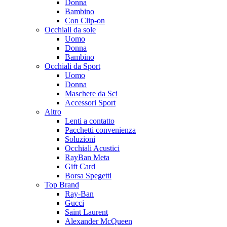
Donna
Bambino
Con Clip-on
Occhiali da sole
Uomo
Donna
Bambino
Occhiali da Sport
Uomo
Donna
Maschere da Sci
Accessori Sport
Altro
Lenti a contatto
Pacchetti convenienza
Soluzioni
Occhiali Acustici
RayBan Meta
Gift Card
Borsa Spegetti
Top Brand
Ray-Ban
Gucci
Saint Laurent
Alexander McQueen