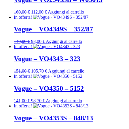
129,00 €.
90,30 €.
Il
Il
160,00
€
112,00
€
Aggiungi al carrello
prezzo
prezzo
In offerta!
originale
attuale
era:
è:
Vogue – VO4349S – 352/87
160,00 €.
112,00 €.
Il
Il
140,00
€
98,00
€
Aggiungi al carrello
prezzo
prezzo
In offerta!
originale
attuale
era:
è:
Vogue – VO4343 – 323
140,00 €.
98,00 €.
Il
Il
151,00
€
105,70
€
Aggiungi al carrello
prezzo
prezzo
In offerta!
originale
attuale
era:
è:
Vogue – VO4350 – 5152
151,00 €.
105,70 €.
Il
Il
141,00
€
98,70
€
Aggiungi al carrello
prezzo
prezzo
In offerta!
originale
attuale
era:
è:
Vogue – VO4353S – 848/13
141,00 €.
98,70 €.