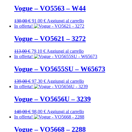
originale
attuale
era:
è:
Vogue – VO5563 – W44
120,00 €.
84,00 €.
Il
Il
130,00
€
91,00
€
Aggiungi al carrello
prezzo
prezzo
In offerta!
originale
attuale
era:
è:
Vogue – VO5621 – 3272
130,00 €.
91,00 €.
Il
Il
113,00
€
79,10
€
Aggiungi al carrello
prezzo
prezzo
In offerta!
originale
attuale
era:
è:
Vogue – VO5655SU – W65673
113,00 €.
79,10 €.
Il
Il
139,00
€
97,30
€
Aggiungi al carrello
prezzo
prezzo
In offerta!
originale
attuale
era:
è:
Vogue – VO5656U – 3239
139,00 €.
97,30 €.
Il
Il
140,00
€
98,00
€
Aggiungi al carrello
prezzo
prezzo
In offerta!
originale
attuale
era:
è:
Vogue – VO5668 – 2288