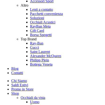
Accessori Sport
Altro
Lenti a contatto
Pacchetti convenienza
Soluzioni
Occhiali Acustici
RayBan Meta
Gift Card
Borsa Spegetti
Top Brand
Ray-Ban
Gucci
Saint Laurent
Alexander McQueen
Philipp Plein
Bottega Veneta
Blog
Contatti
Chi Siamo
Saldi Estivi
Promo in Store
Shop
Occhiali da vista
Uomo