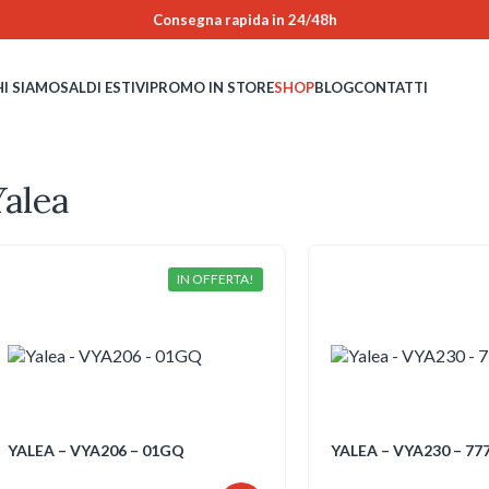
Consegna rapida in 24/48h
HI SIAMO
SALDI ESTIVI
PROMO IN STORE
SHOP
BLOG
CONTATTI
Yalea
IN OFFERTA!
YALEA – VYA206 – 01GQ
YALEA – VYA230 – 77