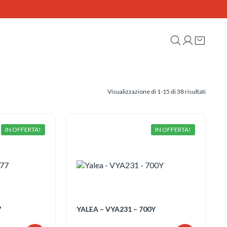
Ordina
Visualizzazione di 1-15 di 38 risultati
in
base
al
più
recente
IN OFFERTA!
IN OFFERTA!
7
YALEA – VYA231 – 700Y