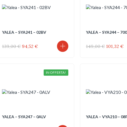
YALEA – SYA241 – 02BV
YALEA – SYA244 – 70
Il
Il
Il
Il
139,00
€
94,52
€
149,00
€
101,32
€
prezzo
prezzo
prezzo
p
originale
attuale
originale
a
era:
è:
era:
è
139,00 €.
94,52 €.
149,00 €.
1
IN OFFERTA!
YALEA – SYA247 – 0ALV
YALEA – VYA210 – 08