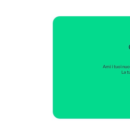
Ami i tuoi nuo
La t